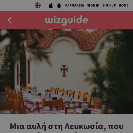
ΦΑΡΜΑΚΕΙΑ
SIGN IN
SIGN UP
HOME
EAT
DRINK
50 BEST
AGENDA
COLLECTIONS
STORIES
NEWS
Μια αυλή στη Λευκωσία, που