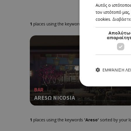
Αυτός ο ιστότοπος
τον ιστότοπό μας,
cookies.
Διαβάστε
1
places using the keywords
'Areso'
sorted by your l
Απολύτω
απαραίτη
ΕΜΦΆΝΙΣΗ Λ
BAR
ARESΩ NICOSIA
Τα απολύτως απαραίτητα
ιστότοπος δεν μπορεί ν
1
places using the keywords
'Areso'
sorted by your l
Ονοματεπώνυμο