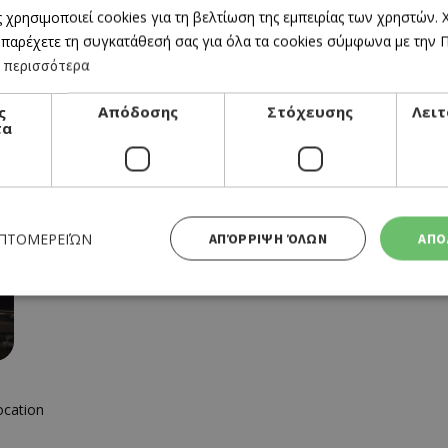
 χρησιμοποιεί cookies για τη βελτίωση της εμπειρίας των χρηστών.
 παρέχετε τη συγκατάθεσή σας για όλα τα cookies σύμφωνα με την Πο
 περισσότερα
ocation
ς
Απόδοσης
Στόχευσης
Λειτ
τα
ΕΠΤΟΜΕΡΕΙΏΝ
ΑΠΌΡΡΙΨΗ ΌΛΩΝ
ΑΠΟ
Απολύτως απαραίτητα
Απόδοσης
Στόχευσης
Λειτουργικότητας
 cookies επιτρέπουν βασικές λειτουργίες του ιστότοπου, όπως τη σύνδεση χρήστη και τη διαχείρι
α χρησιμοποιηθεί σωστά χωρίς τα απολύτως απαραίτητα cookies.
ocation
Προμηθευτής
Λήξη
Περιγραφή
Πεδίο
/