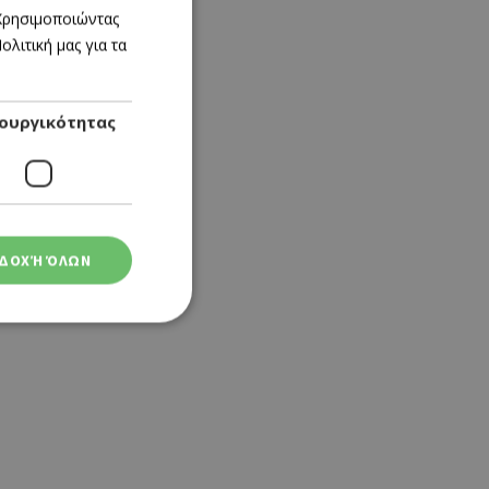
GREEK
 Χρησιμοποιώντας
λιτική μας για τα
ENGLISH
ουργικότητας
ΔΟΧΉ ΌΛΩΝ
ση λογαριασμού. Ο