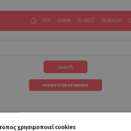
EAT
DRINK
50 BEST
AGENDA
C
Search
SHOW FILTER KEYWORDS
τοπος χρησιμοποιεί cookies