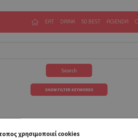
EAT
DRINK
50 BEST
AGENDA
C
Search
SHOW FILTER KEYWORDS
τοπος χρησιμοποιεί cookies