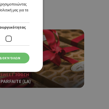
GREEK
 Χρησιμοποιώντας
λιτική μας για τα
ENGLISH
ουργικότητας
ΔΟΧΉ ΌΛΩΝ
SWEET TOOTH
PARFAITE (LA)
ση λογαριασμού. Ο