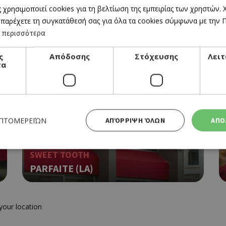
 χρησιμοποιεί cookies για τη βελτίωση της εμπειρίας των χρηστών.
 παρέχετε τη συγκατάθεσή σας για όλα τα cookies σύμφωνα με την Πο
 περισσότερα
your location
ς
Απόδοσης
Στόχευσης
Λειτ
τα
ΕΠΤΟΜΕΡΕΙΏΝ
ΑΠΌΡΡΙΨΗ ΌΛΩΝ
ΑΠΟ
SWEET TOOTH
PARFAITE (LA)
Απολύτως απαραίτητα
Απόδοσης
Στόχευσης
Λειτουργικότητας
 cookies επιτρέπουν βασικές λειτουργίες του ιστότοπου, όπως τη σύνδεση χρήστη και τη διαχείρι
α χρησιμοποιηθεί σωστά χωρίς τα απολύτως απαραίτητα cookies.
your location
Προμηθευτής
Λήξη
Περιγραφή
Πεδίο
/