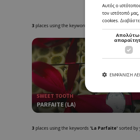
Αυτός ο ιστότοπος
τον ιστότοπό μας,
cookies.
Διαβάστε
3
places using the keywords
'La Parfaite'
sorted by 
Απολύτω
απαραίτη
ΕΜΦΆΝΙΣΗ Λ
SWEET TOOTH
PARFAITE (LA)
Τα απολύτως απαραίτητα
ιστότοπος δεν μπορεί ν
3
places using the keywords
'La Parfaite'
sorted by 
Ονοματεπώνυμο