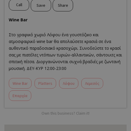
Call
Save
Share
Wine Bar
Στο γραφικό χωριό Λόφου ένα γουστόζικο και
ατμοσφαιρικό wine bar θα απολαύσετε κρασιά σε ένα
αυθεντικό παραδοσιακό κρασοχώρι. Συνοδεύστε το κρασί
σας με πιατέλες ντόπιων τυριών-αλλαντικών, σάντουιτς και
σπιτική πίτσα. Διοργανώνονται συχνά βραδιές με ζωντανή
μουσική. ΔEY-ΚYΡ 12:00-23:00
Wine Bar
Platters
Λόφου
Λεμεσός
Επαρχία
Own this business? Claim it!