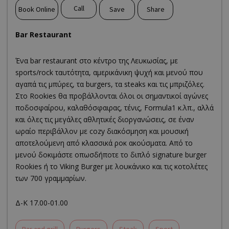
Call
Book Online
Save
Share
Bar Restaurant
Ένα bar restaurant στο κέντρο της Λευκωσίας, με
sports/rock ταυτότητα, αμερικάνικη ψυχή και μενού που
αγαπά τις μπύρες, τα burgers, τα steaks και τις μπριζόλες.
Στο Rookies θα προβάλλονται όλοι οι σημαντικοί αγώνες
ποδοσφαίρου, καλαθόσφαιρας, τένις, Formula1 κ.λπ., αλλά
και όλες τις μεγάλες αθλητικές διοργανώσεις, σε έναν
ωραίο περιβάλλον με cozy διακόσμηση και μουσική
αποτελούμενη από κλασσικά ροκ ακούσματα. Από το
μενού δοκιμάστε οπωσδήποτε το διπλό signature burger
Rookies ή το Viking Burger με λουκάνικο και τις κοτολέτες
των 700 γραμμαρίων.
Δ-Κ 17.00-01.00