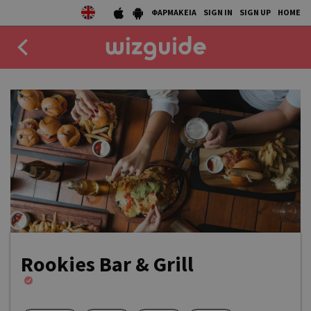
ΦΑΡΜΑΚΕΙΑ
SIGN IN
SIGN UP
HOME
EAT
DRINK
50 BEST
AGENDA
COLLECTIONS
STORIES
Rookies Bar & Grill
NEWS