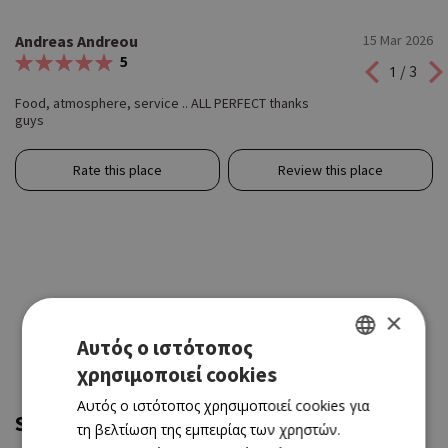
Andreas Andreou
15 Mar 2026
5
/ 3
1
Food, atmosphere, service .. ALL PERFECT thanks
guys
Rate this place
Review this place
×
Αυτός ο ιστότοπος
χρησιμοποιεί cookies
GREEK
Αυτός ο ιστότοπος χρησιμοποιεί cookies για
ENGLISH
Similar and near
τη βελτίωση της εμπειρίας των χρηστών.