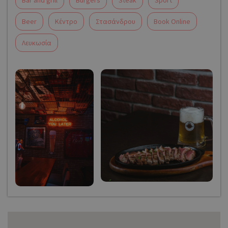
Bar and grill
Burgers
Steak
Sport
Beer
Κέντρο
Στασάνδρου
Book Online
Λευκωσία