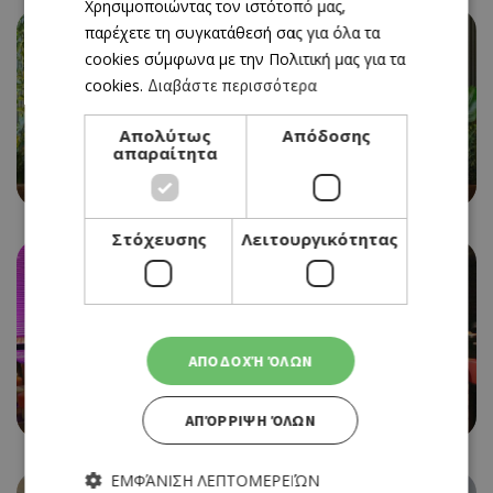
Χρησιμοποιώντας τον ιστότοπό μας,
παρέχετε τη συγκατάθεσή σας για όλα τα
cookies σύμφωνα με την Πολιτική μας για τα
cookies.
Διαβάστε περισσότερα
Απολύτως
Απόδοσης
απαραίτητα
CAFE RESTAURANT
BEAN BAR 360
Στόχευσης
Λειτουργικότητας
ΑΠΟΔΟΧΉ ΌΛΩΝ
LIVE BAR
7 SEAS
ΑΠΌΡΡΙΨΗ ΌΛΩΝ
ΕΜΦΆΝΙΣΗ ΛΕΠΤΟΜΕΡΕΙΏΝ