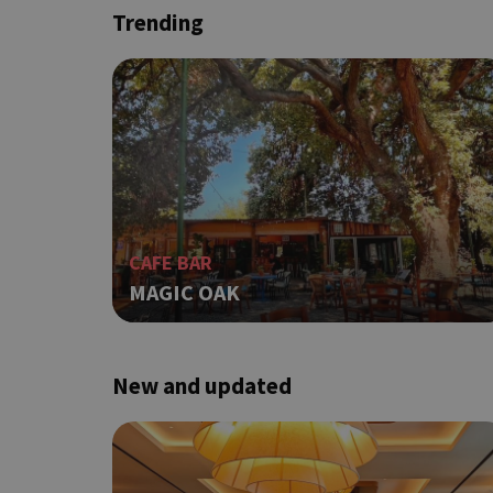
takeOverCookie
Trending
ShowNewVisitorP
LangCookie
CAFE BAR
MAGIC OAK
PHPSESSID
New and updated