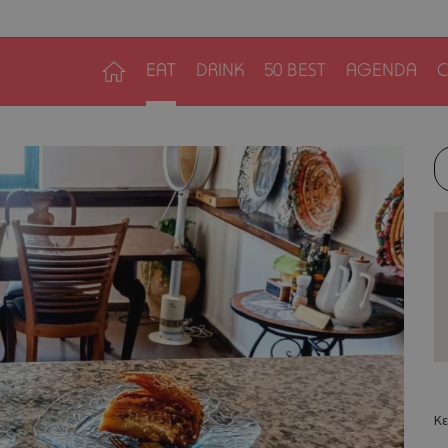
EAT
DRINK
50 BEST
AGENDA
C
Κε