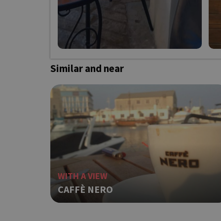
Τα απολύτως απαραίτητα
ιστότοπος δεν μπορεί ν
Ονοματεπώνυμο
Own this 
G_ENABLED_IDPS
Similar and near
PHPSESSID
WITH A VIEW
CAFFÈ NERO
G_ENABLED_IDPS