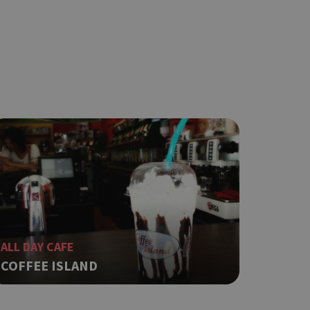
ση λογαριασμού. Ο
ο Google
φαρμογές που
ειται για ένα
που
η μεταβλητών
νήθως είναι
γείται, ο
ναι
 αλλά ένα καλό
 κατάστασης
 σελίδων.
ALL DAY CAFE
COFFEE ISLAND
ο Google