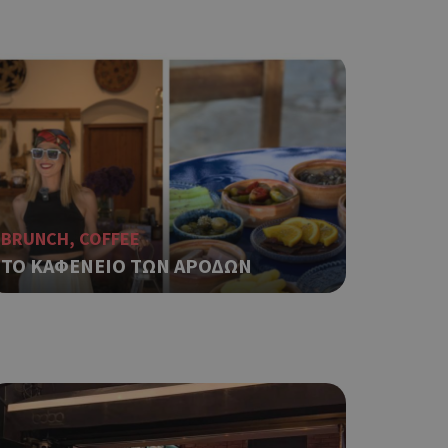
ping δηλαδή να
ρα στον χρήστη
 όπως είναι το
αι push down
ping δηλαδή να
ρα στον χρήστη
 όπως είναι το
αι push down
σει την
η.
BRUNCH, COFFEE
ΤΟ ΚΑΦΕΝΕΙΟ ΤΩΝ ΑΡΟΔΩΝ
φαρμογές που
ειται για ένα
που
η μεταβλητών
νήθως είναι
γείται, ο
ναι
 αλλά ένα καλό
 κατάστασης
 σελίδων.