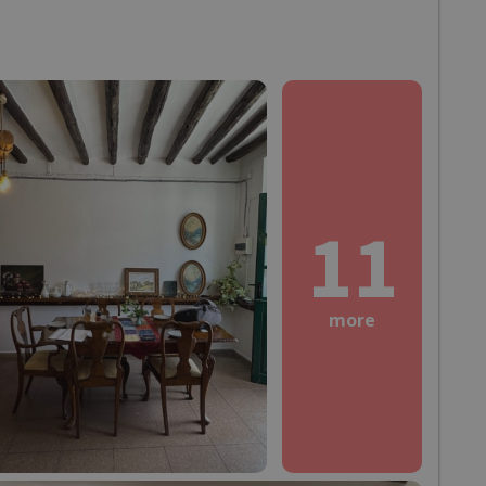
11
more