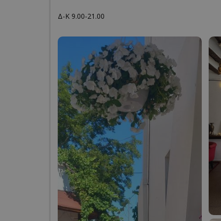
Δ-Κ 9.00-21.00