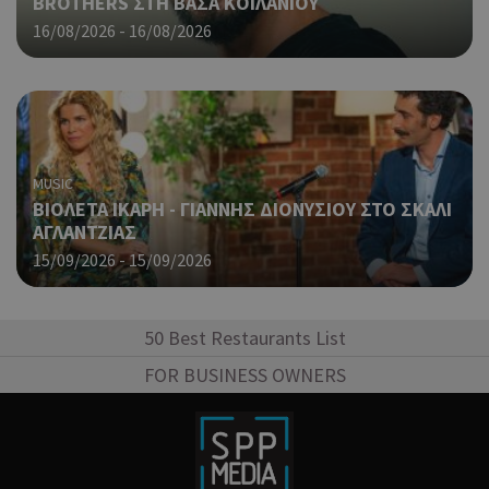
BROTHERS ΣΤΗ ΒΑΣΑ ΚΟΙΛΑΝΙΟΥ
προ
επι
16/08/2026 - 16/08/2026
γλώ
επι
Coo
PHPSESSID
συνεδρία
PHP.net
δημ
cyprusen.wiz-
guide.com
από
που
στη
MUSIC
Πρό
ΒΙΟΛΕΤΑ ΙΚΑΡΗ - ΓΙΑΝΝΗΣ ΔΙΟΝΥΣΙΟΥ ΣΤΟ ΣΚΑΛΙ
ανα
ΑΓΛΑΝΤΖΙΑΣ
γεν
15/09/2026 - 15/09/2026
πο
χρη
για
μετ
50 Best Restaurants List
περ
λει
FOR BUSINESS OWNERS
χρή
είν
τυχ
πο
δημ
τρό