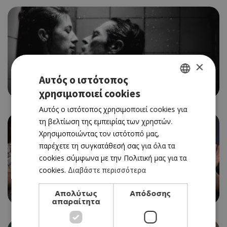
CINEMA
×
EXPLICIT ΣΤΟ ΘΕΑΤΡΟ ΡΙΑΛΤΟ
Αυτός ο ιστότοπος
07/09/2026 - 09/09/2026
χρησιμοποιεί cookies
GREEK
Αυτός ο ιστότοπος χρησιμοποιεί cookies για
ENGLISH
τη βελτίωση της εμπειρίας των χρηστών.
Χρησιμοποιώντας τον ιστότοπό μας,
παρέχετε τη συγκατάθεσή σας για όλα τα
cookies σύμφωνα με την Πολιτική μας για τα
THEATRE
cookies.
Διαβάστε περισσότερα
SOOSHI MANGO ΣΤΟ ΔΗΜ. ΘΕΑΤΡΟ ΛΕΥΚΩΣΙΑΣ
20/10/2026 - 20/10/2026
Απολύτως
Απόδοσης
απαραίτητα