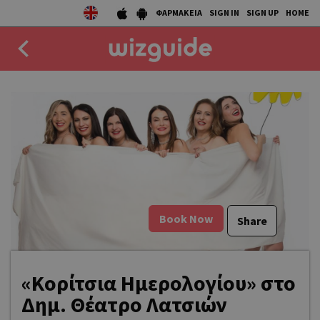
ΦΑΡΜΑΚΕΙΑ
SIGN IN
SIGN UP
HOME
EAT
DRINK
50 BEST
AGENDA
Book Now
Share
COLLECTIONS
STORIES
«Κορίτσια Ημερολογίου» στο
NEWS
Δημ. Θέατρο Λατσιών