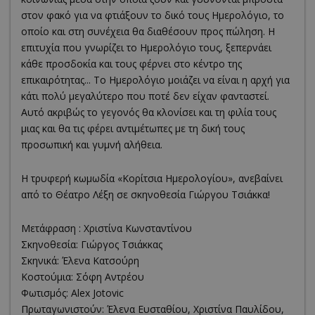
στον φακό για να φτιάξουν το δικό τους Ημερολόγιο, το
οποίο και στη συνέχεια θα διαθέσουν προς πώληση. Η
επιτυχία που γνωρίζει το Ημερολόγιο τους, ξεπερνάει
κάθε προσδοκία και τους φέρνει στο κέντρο της
επικαιρότητας... Το Ημερολόγιο μοιάζει να είναι η αρχή για
κάτι πολύ μεγαλύτερο που ποτέ δεν είχαν φανταστεί.
Αυτό ακριβώς το γεγονός θα κλονίσει και τη φιλία τους
μιας και θα τις φέρει αντιμέτωπες με τη δική τους
προσωπική και γυμνή αλήθεια.
Η τρυφερή κωμωδία «Κορίτσια Ημερολογίου», ανεβαίνει
από το Θέατρο Λέξη σε σκηνοθεσία Γιώργου Τσιάκκα!
Μετάφραση : Χριστίνα Κωνσταντίνου
Σκηνοθεσία: Γιώργος Τσιάκκας
Σκηνικά: Έλενα Κατσούρη
Κοστούμια: Σόφη Αντρέου
Φωτισμός: Alex Jotovic
Πρωταγωνιστούν: Έλενα Ευσταθίου, Χριστίνα Παυλίδου,