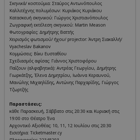
Σκηνικά/ κοστούμια: Σταύρος Αντωνόπουλος
Καλλιτέχνης πολυμέσων: Κυριάκος Κυριάκου
Κατασκευή σκηνικού: Γιώργος Χριστιανόπουλος
Ζωγραφική εκτέλεση σκηνικού: Martin Meason
Φωτογραφίες: Δημήτρης Βαττής
Χειρισμός φωτισμού/ ήχου/ projector: Άντρη Σιακαλλή/
Vyacheslav Bakanov
Κομμώσεις: Βίκυ Ευσταθίου
Σχεδιασμός αφίσας: Γιάννος Χριστοφόρου
Παίζουν (αλφαβητικά): Αντρέας Γεωργίου, Δημήτρης
Γιωρκάτζης, Έλενα Δημητρίου, Ιωάννα Κεραυνού,
Μανώλης Μιχαηλίδης, Αντώνης Παρχαρίδης, Γιώργος
Τζωρτζής
Παραστάσεις:
κάθε Παρασκευή, Σάββατο στις 20:30 και Κυριακή στις
19:00 στο Θέατρο Ένα
Αρχοντικό Αξιοθέας: 10, 11, 12 Ιουλίου στις 20:30
Εισιτήρια: Ticketmaster.cy
Πληροφορίες: 22348203