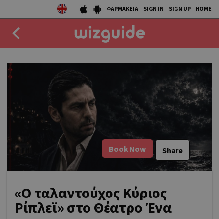
ΦΑΡΜΑΚΕΙΑ
SIGN IN
SIGN UP
HOME
EAT
DRINK
50 BEST
AGENDA
Book Now
Share
COLLECTIONS
STORIES
«Ο ταλαντούχος Κύριος
NEWS
Ρίπλεϊ» στο Θέατρο Ένα