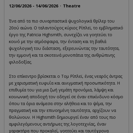
12/06/2026 - 14/06/2026
Theatre
Ένα από τα πιο συναρπαστικά ψυχολογικά θρίλερ του
20ού αιώνα. Ο ταλαντούχος κύριος Ρίπλεϊ, το εμβληματικό
έργο της Patricia Highsmith, συνεχίζει να γοητεύει το
κοινό με την ατμόσφαιρα, την ένταση και τη βαθιά
ψυχολογική του διάσταση, εξερευνώντας την ταυτότητα,
την εμμονή και τα σκοτεινά μονοπάτια της ανθρώπινης
φιλοδοξίας.
Στο επίκεντρο βρίσκεται ο Τομ Ρίπλεϊ, ένας νεαρός άντρας
με χαρισματική ευφυΐα και αινιγματική προσωπικότητα. Η
επιθυμία του για μια ζωή γεμάτη προνόμια, λάμψη και
κοινωνική αποδοχή τον οδηγεί σε έναν επικίνδυνο κόσμο
όπου τα όρια ανάμεσα στην αλήθεια και το ψέμα, την
πραγματική και την επινοημένη ταυτότητα, αρχίζουν να
θολώνουν. Η Highsmith δημιουργεί έναν από τους πιο
αμφιλεγόμενους αντιήρωες της λογοτεχνίας, έναν
χαρακτήρα που προκαλεί, γοητεύει και ταυτόχρονα