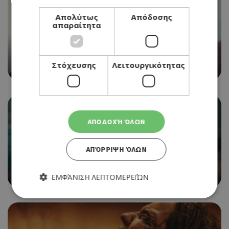
Απολύτως
Απόδοσης
απαραίτητα
CINEMA
THE ODYSSEY
Στόχευσης
Λειτουργικότητας
06/08/2026 - 12/08/2026
ΑΠΟΔΟΧΉ ΌΛΩΝ
CINEMA
ΑΠΌΡΡΙΨΗ ΌΛΩΝ
SPIDER-MAN: BRAND NEW DAY
06/08/2026 - 12/08/2026
ΕΜΦΆΝΙΣΗ ΛΕΠΤΟΜΕΡΕΙΏΝ
Απολύτως απαραίτητα
Απόδοσης