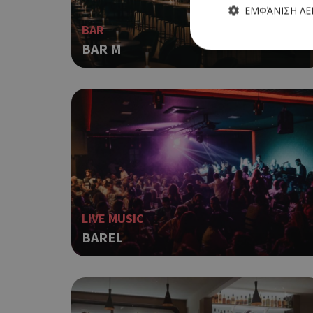
ΕΜΦΆΝΙΣΗ Λ
BAR
BAR M
Τα απολύτως απαραίτητα
ιστότοπος δεν μπορεί ν
Ονοματεπώνυμο
G_ENABLED_IDPS
PHPSESSID
LIVE MUSIC
BAREL