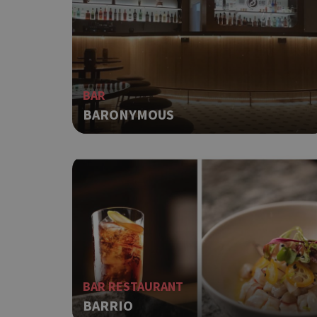
G_ENABLED_IDPS
takeOverCookie
BAR
BARONYMOUS
ShowNewVisitorP
LangCookie
PHPSESSID
BAR RESTAURANT
BARRIO