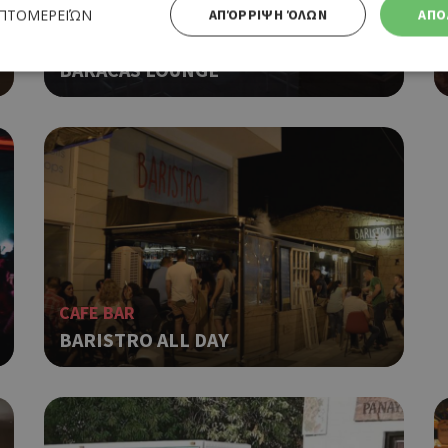
ΕΠΤΟΜΕΡΕΙΏΝ
ΑΠΌΡΡΙΨΗ ΌΛΩΝ
ΑΠΟ
ALL DAY CAFE
BARACAS LOUNGE
Απολύτως απαραίτητα
Απόδοσης
Στόχευσης
Λειτουργικότητας
 cookies επιτρέπουν βασικές λειτουργίες του ιστότοπου, όπως τη σύνδεση χρήστη και τη διαχείρι
α χρησιμοποιηθεί σωστά χωρίς τα απολύτως απαραίτητα cookies.
Προμηθευτής
Λήξη
Περιγραφή
Πεδίο
/
Χρησιμοποιήθηκε για σύνδεση στ
συνεδρία
Google LLC
.cyprusen.wiz-
guide.com
Cookie που δημιουργείται από ε
συνεδρία
CAFE BAR
PHP.net
βασίζονται στη γλώσσα PHP. Πρόκ
cyprus.wiz-
BARISTRO ALL DAY
guide.com
αναγνωριστικό γενικού σκοπού 
χρησιμοποιείται για τη διατήρησ
περιόδου λειτουργίας χρήστη. Συ
ένας τυχαίος αριθμός που δημιουρ
τρόπος με τον οποίο μπορεί να εί
συγκεκριμένος για τον ιστότοπο,