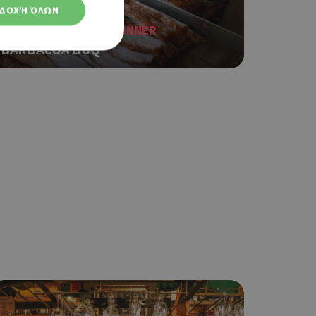
ΔΟΧΉ ΌΛΩΝ
BURGER, AMERICAN DINNER
BARBACOA BBQ
ση λογαριασμού. Ο
ο Google
φαρμογές που
ειται για ένα
που
η μεταβλητών
νήθως είναι
γείται, ο
ναι
 αλλά ένα καλό