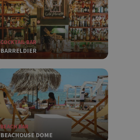
 κατάστασης
 σελίδων.
ο Google
ping δηλαδή να
COCKTAIL BAR
ρα στον χρήστη
 όπως είναι το
BARRELDIER
αι push down
ping δηλαδή να
ρα στον χρήστη
 όπως είναι το
αι push down
σει την
η.
φαρμογές που
ειται για ένα
BEACH BAR
που
BEACHOUSE DOME
η μεταβλητών