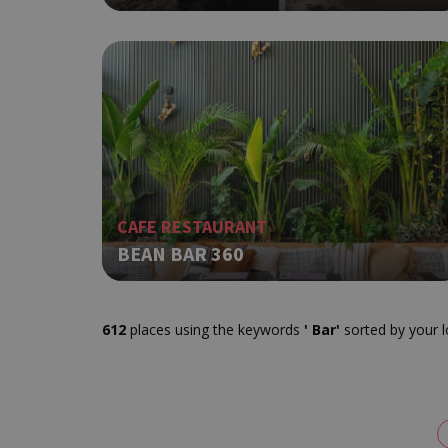
takeOverCookie
CAFE RESTAURANT
__cf_bm
BEAN BAR 360
612
places using the keywords
' Bar'
sorted by your l
ShowSubLoginCoo
ShowWizLogin