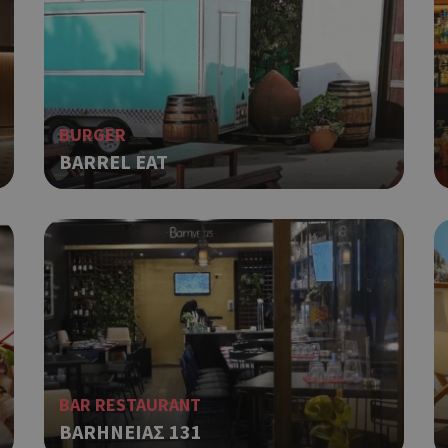
παράδειγμα είναι η διατήρηση της
Google Privacy Policy
σύνδεσης για έναν χρήστη μεταξύ
Χρησιμοποιήθηκε για σύνδεση στ
συνεδρία
Google LLC
.cyprus.wiz-
guide.com
Χρησιμοποιείται για σκοπούς Cap
cyprus.wiz-
1 μέρα
BURGER
guide.com
εμφανίζει μόνο μια φορά την ημέ
διάφορες διαφημιστικές ενέργειες
BARREL EAT
take over banner και τα push up κ
banners.
Χρησιμοποιείται για σκοπούς Cap
opup
cyprus.wiz-
10 χρόνια
guide.com
εμφανίζει μόνο μια φορά την ημέ
διάφορες διαφημιστικές ενέργειες
take over banner και τα push up κ
banners.
Χρησιμοποιείται για να προσδιορί
cyprusen.wiz-
1 εβδομάδα 3
guide.com
μέρες
επιλεγμένη γλώσσα του επισκέπτ
Cookie που δημιουργείται από ε
συνεδρία
PHP.net
βασίζονται στη γλώσσα PHP. Πρόκ
cyprusen.wiz-
BAR RESTAURANT
guide.com
αναγνωριστικό γενικού σκοπού 
BARΗΝΕΙΑΣ 131
χρησιμοποιείται για τη διατήρησ