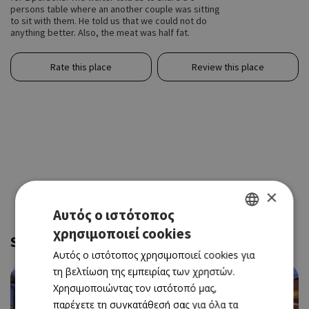
persons table where an another couple was sitting
to sit with them. He told us that we could not do
anything better. Also, the meat was half fat.
Rate this place
Review this place
×
Αυτός ο ιστότοπος
χρησιμοποιεί cookies
GREEK
Similar and near
Αυτός ο ιστότοπος χρησιμοποιεί cookies για
ENGLISH
τη βελτίωση της εμπειρίας των χρηστών.
Χρησιμοποιώντας τον ιστότοπό μας,
παρέχετε τη συγκατάθεσή σας για όλα τα