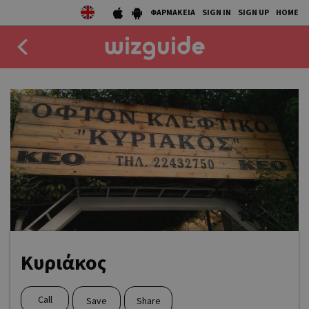
ΦΑΡΜΑΚΕΙΑ
SIGN IN
SIGN UP
HOME
EAT
DRINK
50 BEST
AGENDA
COLLECTIONS
STORIES
Κυριάκος
NEWS
Call
Save
Share