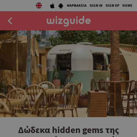
ΦΑΡΜΑΚΕΙΑ
SIGN IN
SIGN UP
HOME
EAT
DRINK
50 BEST
AGENDA
COLLECTIONS
STORIES
NEWS
Δώδεκα hidden gems της