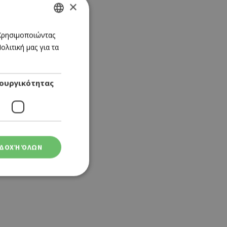
×
GREEK
 Χρησιμοποιώντας
λιτική μας για τα
ENGLISH
ουργικότητας
ΔΟΧΉ ΌΛΩΝ
ση λογαριασμού. Ο