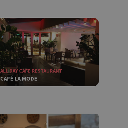
ο Google
φαρμογές που
ειται για ένα
που
η μεταβλητών
νήθως είναι
γείται, ο
ναι
ALL DAY CAFE RESTAURANT
 αλλά ένα καλό
CAFÉ LA MODE
 κατάστασης
 σελίδων.
ο Google
ping δηλαδή να
ρα στον χρήστη
 όπως είναι το