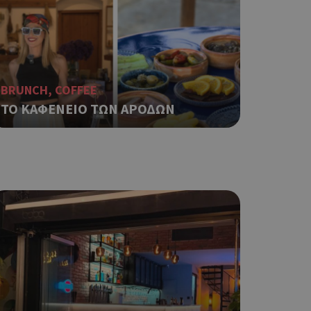
αι push down
ping δηλαδή να
ρα στον χρήστη
 όπως είναι το
αι push down
BRUNCH, COFFEE
ΤΟ ΚΑΦΕΝΕΙΟ ΤΩΝ ΑΡΟΔΩΝ
σει την
η.
φαρμογές που
ειται για ένα
που
η μεταβλητών
νήθως είναι
γείται, ο
ναι
 αλλά ένα καλό
 κατάστασης
 σελίδων.
ping δηλαδή να
ρα στον χρήστη
 όπως είναι το