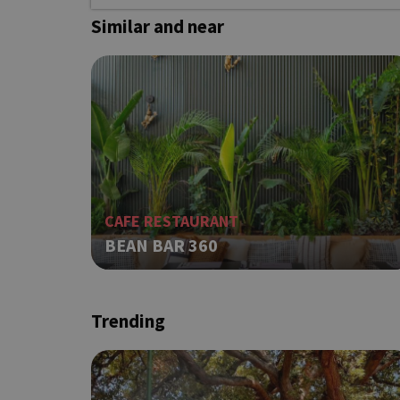
Similar and near
Ονοματεπώνυμο
G_ENABLED_IDPS
PHPSESSID
CAFE RESTAURANT
BEAN BAR 360
G_ENABLED_IDPS
Trending
takeOverCookie