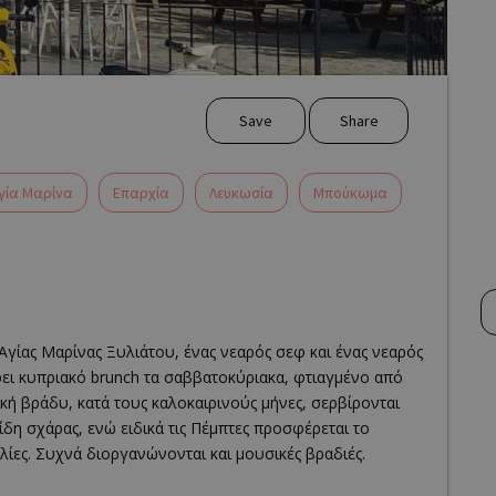
Save
Share
γία Μαρίνα
Επαρχία
Λευκωσία
Μπούκωμα
Αγίας Μαρίνας Ξυλιάτου, ένας νεαρός σεφ και ένας νεαρός
ρει κυπριακό brunch τα σαββατοκύριακα, φτιαγμένο από
ακή βράδυ, κατά τους καλοκαιρινούς μήνες, σερβίρονται
ίδη σχάρας, ενώ ειδικά τις Πέμπτες προσφέρεται το
ες. Συχνά διοργανώνονται και μουσικές βραδιές.