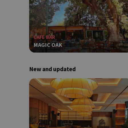
ShowNewVisitorP
CAFE BAR
MAGIC OAK
LangCookie
PHPSESSID
New and updated
takeOverCookie