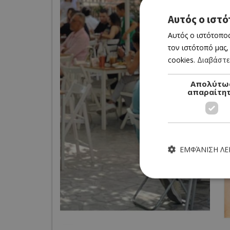
Αυτός ο ιστό
Αυτός ο ιστότοπος
τον ιστότοπό μας,
cookies.
Διαβάστε
Απολύτω
απαραίτη
ΕΜΦΆΝΙΣΗ Λ
Τα απολύτως απαραίτητα
ιστότοπος δεν μπορεί ν
Own this 