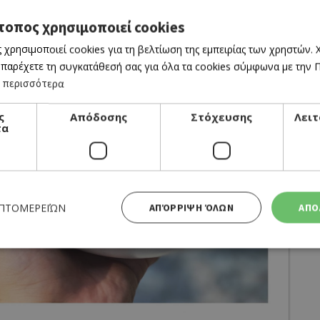
τοπος χρησιμοποιεί cookies
 χρησιμοποιεί cookies για τη βελτίωση της εμπειρίας των χρηστών.
 παρέχετε τη συγκατάθεσή σας για όλα τα cookies σύμφωνα με την Πο
 περισσότερα
ς
Απόδοσης
Στόχευσης
Λειτ
τα
ΕΠΤΟΜΕΡΕΙΏΝ
ΑΠΌΡΡΙΨΗ ΌΛΩΝ
ΑΠΟ
Απολύτως απαραίτητα
Απόδοσης
Στόχευσης
Λειτουργικότητας
 cookies επιτρέπουν βασικές λειτουργίες του ιστότοπου, όπως τη σύνδεση χρήστη και τη διαχείρι
α χρησιμοποιηθεί σωστά χωρίς τα απολύτως απαραίτητα cookies.
business? Claim it!