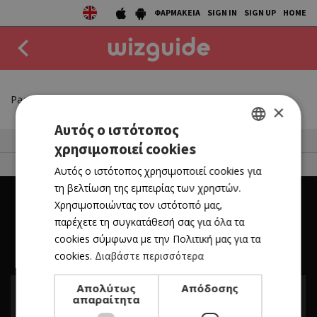
ΦΑΡΜΑΚΕΙΑ
SIGN IN
SIGN UP
HOME
EAT
Page not found
×
DRINK
Αυτός ο ιστότοπος
50 Best Restaurants List
χρησιμοποιεί cookies
GREEK
50 BEST
FOR BUSINESS OWNERS
Αυτός ο ιστότοπος χρησιμοποιεί cookies για
ENGLISH
AGENDA
τη βελτίωση της εμπειρίας των χρηστών.
Χρησιμοποιώντας τον ιστότοπό μας,
COLLECTIONS
παρέχετε τη συγκατάθεσή σας για όλα τα
cookies σύμφωνα με την Πολιτική μας για τα
STORIES
cookies.
Διαβάστε περισσότερα
NEWS
Απολύτως
Απόδοσης
απαραίτητα