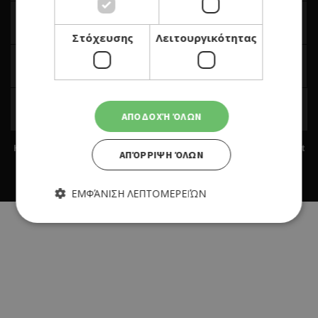
Στόχευσης
Λειτουργικότητας
ΑΠΟΔΟΧΉ ΌΛΩΝ
Home
|
Terms & Conditions
|
Privacy Policy
|
About Us
|
Contact
ΑΠΌΡΡΙΨΗ ΌΛΩΝ
Us
BUILT BY BDIGITAL
| ADA CMS |
POWERED BY WEBSTUDIO
ΕΜΦΆΝΙΣΗ ΛΕΠΤΟΜΕΡΕΙΏΝ
Απολύτως απαραίτητα
Απόδοσης
Στόχευσης
Λειτουργικότητας
Τα απολύτως απαραίτητα cookies επιτρέπουν βασικές
λειτουργίες του ιστότοπου, όπως τη σύνδεση χρήστη και τη