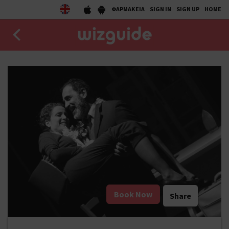
ΦΑΡΜΑΚΕΙΑ
SIGN IN
SIGN UP
HOME
EAT
DRINK
50 BEST
AGENDA
COLLECTIONS
STORIES
Book Now
Share
NEWS