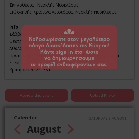
Σκηνοθεσία : Νεοκλής Νεοκλέους
Επί σκηνής: Χριστίνα Χριστόφια, Νεοκλής Νεοκλέους
Info
Σάββατο 18- Κυριακή 19 Μαρτίου 2023
Θέατρο Μασκαρίνι, 20.00 Κυρ. 19.00
Αθαλάσσης 4, Λατσιά
Προπώληση Εισιτηρίων Soldouttickets & Καταστήματα
Stephanis
Kρατήσεις 99251331
Review this event
Upload Photo
Calendar
SATURDAY 8 AUGUST
August