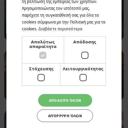
τη βελτίωση της εμπειρίας των χρηστών.
Χρησιμοποιώντας τον ιστότοπό μας,
παρέχετε τη συγκατάθεσή σας για όλα τα
CINEMA
cookies σύμφωνα με την Πολιτική μας για τα
SPIDER-MAN: BRAND NEW DAY
cookies.
Διαβάστε περισσότερα
06/08/2026 - 12/08/2026
Απολύτως
Απόδοσης
απαραίτητα
Στόχευσης
Λειτουργικότητας
CINEMA
EVIL DEAD BURN
06/08/2026 - 12/08/2026
ΑΠΟΔΟΧΉ ΌΛΩΝ
ΑΠΌΡΡΙΨΗ ΌΛΩΝ