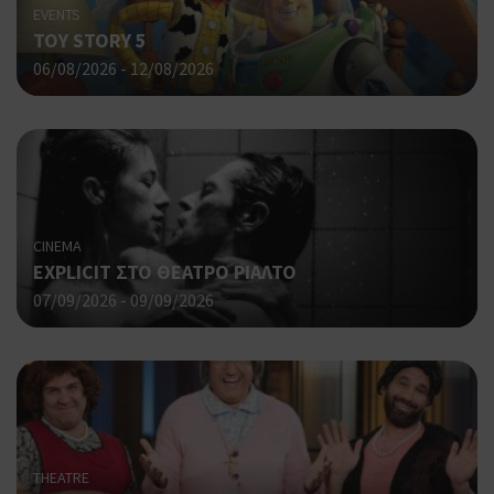
EVENTS
Πρό
ανα
TOY STORY 5
γεν
06/08/2026 - 12/08/2026
πο
χρη
για
μετ
περ
λει
χρή
είν
Google Privacy Policy
τυχ
CINEMA
πο
EXPLICIT ΣΤΟ ΘΕΑΤΡΟ ΡΙΑΛΤΟ
δημ
τρό
07/09/2026 - 09/09/2026
οπο
είν
συγ
για
ιστ
ένα
παρ
η δ
κατ
THEATRE
σύν