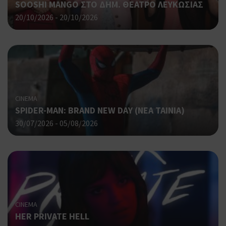
SOOSHI MANGO ΣΤΟ ΔΗΜ. ΘΕΑΤΡΟ ΛΕΥΚΩΣΙΑΣ
ένα
20/10/2026 - 20/10/2026
μετ
Χρη
G_ENABLED_IDPS
συνεδρία
Google LLC
για
.cyprus.wiz-
guide.com
Goo
Χρη
takeOverCookie
cyprus.wiz-
1 μέρα
guide.com
για
Cap
να 
CINEMA
μόν
SPIDER-MAN: BRAND NEW DAY (ΝΕΑ ΤΑΙΝΙΑ)
την
30/07/2026 - 05/08/2026
χρή
δια
ενέ
είν
ban
pus
dow
Χρη
ShowNewVisitorPopup
cyprus.wiz-
10 χρόνια
guide.com
για
CINEMA
Cap
HER PRIVATE HELL
να 