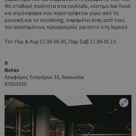
guide.com
μέρες
Με σταθερή ποιότητα στα cocktails, νόστιμο bar food
για
προ
και ατμόσφαιρα που περιστρέφεται γύρω από τη
επι
μουσική και το socializing, παραμένει ένας από τους
γλώ
πιο αγαπημένους προορισμούς για ποτό στη Λεμεσό.
επι
Coo
PHPSESSID
συνεδρία
PHP.net
Τετ-Πεμ & Κυρ 17.30-00.30, Παρ-Σαβ 17.30-01.15
δημ
cyprusen.wiz-
guide.com
από
που
στη
9
Πρό
Notes
ανα
γεν
Λεωφόρος Ευαγόρου 33, Λευκωσία
πο
97603530
χρη
για
μετ
περ
λει
χρή
είν
τυχ
πο
δημ