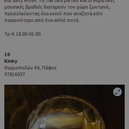
και Salty Ronin. Τα τακτικά parties και οι θεματικές
pus
μουσικές βραδιές διατηρούν τον χώρο ζωντανό,
dow
προσελκύοντας ένα κοινό που αναζητά κάτι
Αυτ
__cf_bm
29 λεπτά 53
περισσότερο από ένα απλό ποτό.
Cloudflare Inc.
δευτερόλεπτα
χρη
.onesignal.com
για
Τρ-Κ 18.00-01.00
μετ
ανθ
ρομ
είν
10
για
Kinky
ιστ
προ
Θερμοπυλών 84, Πάφος
κάν
97816037
ανα
σχε
χρή
ιστ
Χρη
ShowSubLoginCookie
.athenarecipes.com
1 μέρα
για
Cap
να 
μόν
την