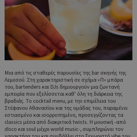
να 
μόν
την
χρή
δια
ενέ
είν
ban
pus
dow
Χρη
ShowNewVisitorPopup
cyprus.wiz-
10 χρόνια
guide.com
για
Cap
Μια από τις σταθερές παρουσίες της bar σκηνής της
να 
Λεμεσού. Στη χαρακτηριστική σε σχήμα «Π» μπάρα
μόν
του, bartenders και DJs δημιουργούν μια ζωντανή
την
εμπειρία που εξελίσσεται καθ’ όλη τη διάρκεια της
χρή
δια
βραδιάς. Το cocktail menu, με την επιμέλεια του
ενέ
Στέφανου Αθανασίου και της ομάδας του, παραμένει
είν
εστιασμένο και ισορροπημένο, προσεγγίζοντας τα
ban
classics μέσα από διακριτικά twists. Η μουσική -από
pus
dow
disco και soul μέχρι world music-, συμπληρώνει τον
χαρακτήρα του και συμβάλλει στο ξεχωριστό vibe του.
Χρη
LangCookie
cyprusen.wiz-
1 εβδομάδα 3