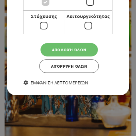
Στόχευσης
Λειτουργικότητας
ΑΠΟΔΟΧΉ ΌΛΩΝ
ΑΠΌΡΡΙΨΗ ΌΛΩΝ
ΕΜΦΆΝΙΣΗ ΛΕΠΤΟΜΕΡΕΙΏΝ
Απολύτως απαραίτητα
Απόδοσης
Στόχευσης
Λειτουργικότητας
Τα απολύτως απαραίτητα cookies επιτρέπουν βασικές
λειτουργίες του ιστότοπου, όπως τη σύνδεση χρήστη και τη