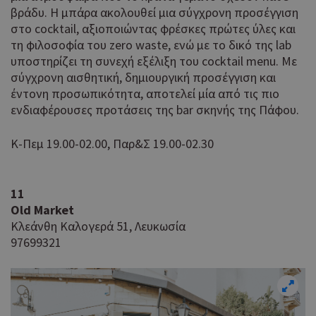
να 
βράδυ. Η μπάρα ακολουθεί μια σύγχρονη προσέγγιση
μόν
στο cocktail, αξιοποιώντας φρέσκες πρώτες ύλες και
την
τη φιλοσοφία του zero waste, ενώ με το δικό της lab
χρή
δια
υποστηρίζει τη συνεχή εξέλιξη του cocktail menu. Με
ενέ
σύγχρονη αισθητική, δημιουργική προσέγγιση και
είν
έντονη προσωπικότητα, αποτελεί μία από τις πιο
ban
pus
ενδιαφέρουσες προτάσεις της bar σκηνής της Πάφου.
dow
Κ-Πεμ 19.00-02.00, Παρ&Σ 19.00-02.30
Χρη
ShowNewVisitorPopup
cyprusen.wiz-
9 χρόνια 11
guide.com
μήνες
για
Cap
να 
11
μόν
την
Old Market
χρή
Κλεάνθη Καλογερά 51, Λευκωσία
δια
97699321
ενέ
είν
ban
pus
dow