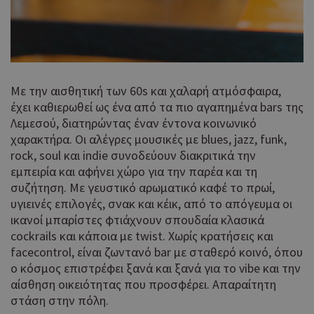
διαχείριση λογαριασμού. Ο ιστότοπος δεν μπορεί να
χρησιμοποιηθεί σωστά χωρίς τα απολύτως απαραίτητα
cookies.
Προμηθευτής
Ονοματεπώνυμο
Λήξη
Περ
Πεδίο
/
Χρη
G_ENABLED_IDPS
συνεδρία
Google LLC
Με την αισθητική των 60s και χαλαρή ατμόσφαιρα,
για
.cyprusen.wiz-
έχει καθιερωθεί ως ένα από τα πιο αγαπημένα bars της
guide.com
Goo
Λεμεσού, διατηρώντας έναν έντονα κοινωνικό
Coo
PHPSESSID
συνεδρία
PHP.net
χαρακτήρα. Οι αλέγρες μουσικές με blues, jazz, funk,
δημ
cyprus.wiz-
rock, soul και indie συνοδεύουν διακριτικά την
guide.com
από
που
εμπειρία και αφήνει χώρο για την παρέα και τη
στη
συζήτηση. Με γευστικό αρωματικό καφέ το πρωί,
Πρό
υγιεινές επιλογές, σνακ και κέικ, από το απόγευμα οι
ανα
γεν
ικανοί μπαρίστες φτιάχνουν σπουδαία κλασικά
πο
cockrails και κάποια με twist. Χωρίς κρατήσεις και
χρη
facecontrol, είναι ζωντανό bar με σταθερό κοινό, όπου
για
ο κόσμος επιστρέφει ξανά και ξανά για το vibe και την
μετ
περ
αίσθηση οικειότητας που προσφέρει. Απαραίτητη
λει
στάση στην πόλη.
χρή