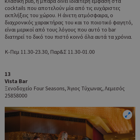
κλασική pub, η μπάρα δίνει ιδιαίτερη έμφαση στα
είναι ένα
cocktails που αποτελούν μία από τις ευχάριστες
cookie α
AddThis 
εκπλήξεις του χώρου. Η άνετη ατμόσφαιρα, ο
δεν έχει
διαχρονικός χαρακτήρας του και το ποιοτικό φαγητό,
τεκμηριω
είναι μερικοί από τους λόγους που αυτό το bar
αλλά έχε
διατηρεί το δικό του πιστό κοινό όλα αυτά τα χρόνια.
κατηγορι
με την υ
ότι εξυπη
Κ-Πεμ 11.30-23.30, Παρ&Σ 11.30-01.00
παρόμοι
με άλλα 
που ορίζε
υπηρεσία
13
Αυτό το 
Vista Bar
__atuvc
1 χρόνος 1
Oracle
μήνας
συνδέετα
Ξενοδοχείο Four Seasons, Άγιος Τύχωνας, Λεμεσός
Corporation
widget κ
cyprusen.wiz-
25858000
χρήσης A
guide.com
το οποίο 
συνήθως
ενσωματ
σε ιστότ
για να επ
στους επ
να μοιρά