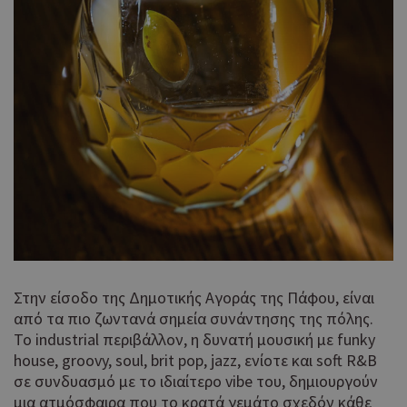
χρή
δια
ενέ
είν
ban
pus
dow
Χρη
ShowWizLogin
.cyprus.wiz-
1 μέρα
guide.com
για
Cap
να 
μόν
την
χρή
δια
ενέ
είν
Στην είσοδο της Δημοτικής Αγοράς της Πάφου, είναι
ban
από τα πιο ζωντανά σημεία συνάντησης της πόλης.
pus
dow
Το industrial περιβάλλον, η δυνατή μουσική με funky
house, groovy, soul, brit pop, jazz, ενίοτε και soft R&B
Χρη
ShowWizLogin
cyprusen.wiz-
1 μέρα
guide.com
σε συνδυασμό με το ιδιαίτερο vibe του, δημιουργούν
για
Cap
μια ατμόσφαιρα που το κρατά γεμάτο σχεδόν κάθε