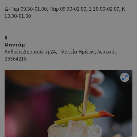
είν
Google Privacy Policy
τυχ
Δ-Πεμ 09.30-01.00, Παρ 09.30-02.00, Σ 10.00-02.00, Κ
πο
10.00-01.00
δημ
τρό
οπο
είν
8
συγ
Μαντάμ
για
Ανδρέα Δρουσιώτη 24, Πλατεία Ηρώων, Λεμεσός
ιστ
ένα
25364218
παρ
η δ
κατ
σύν
ένα
μετ
Χρη
G_ENABLED_IDPS
συνεδρία
Google LLC
για
.cyprus.wiz-
guide.com
Goo
Χρη
takeOverCookie
cyprus.wiz-
1 μέρα
guide.com
για
Cap