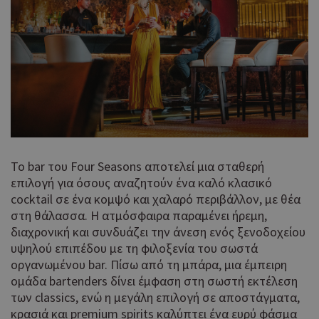
περιεχόμ
μια σειρ
πλατφόρ
δικτύωση
κοινής χ
Αποθηκεύ
ενημερω
αριθμό μ
σελίδας.
Το bar του Four Seasons αποτελεί μια σταθερή
επιλογή για όσους αναζητούν ένα καλό κλασικό
cocktail σε ένα κομψό και χαλαρό περιβάλλον, με θέα
στη θάλασσα. Η ατμόσφαιρα παραμένει ήρεμη,
διαχρονική και συνδυάζει την άνεση ενός ξενοδοχείου
υψηλού επιπέδου με τη φιλοξενία του σωστά
οργανωμένου bar. Πίσω από τη μπάρα, μια έμπειρη
ομάδα bartenders δίνει έμφαση στη σωστή εκτέλεση
των classics, ενώ η μεγάλη επιλογή σε αποστάγματα,
κρασιά και premium spirits καλύπτει ένα ευρύ φάσμα