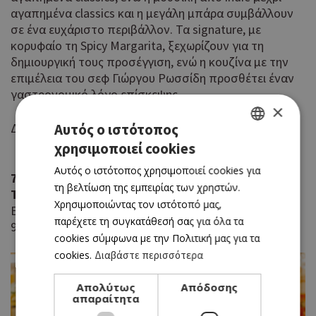
αγαπημένα classics και η μεγάλη μπάρα συμβάλλουν
σε ένα ευχάριστο περιβάλλον. Τα signature, με
κορυφαίο τη Spicy Margarita, ξεχωρίζουν για τη
δημιουργική τους προσέγγιση, ενώ η κουζίνα με την
επιμέλεια του σεφ Γιώργου Ρωσσίδη προσθέτει έναν
γαστρονομικό λόγο επίσκεψης.
×
Αυτός ο ιστότοπος
Δευ-Πεμ & Κυρ 17.30-00.00, Παρ-Σαβ 17.30-01.30
χρησιμοποιεί cookies
GREEK
Αυτός ο ιστότοπος χρησιμοποιεί cookies για
ENGLISH
7
τη βελτίωση της εμπειρίας των χρηστών.
Τρία Πουλάκια
Χρησιμοποιώντας τον ιστότοπό μας,
Ελλάδος 1 & Αγίου Ανδρέου, Λεμεσός
παρέχετε τη συγκατάθεσή σας για όλα τα
99271710
cookies σύμφωνα με την Πολιτική μας για τα
cookies.
Διαβάστε περισσότερα
Απολύτως
Απόδοσης
απαραίτητα