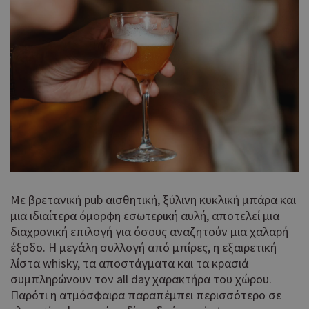
χρηστών,
πλατφόρ
εκχωρώντας έ
δικτύωση
τυχαία
κοινής χ
_gat_gtag_UA_10385152_24
.wiz-guide.com
59
παραγόμενο
δευτερόλεπτα
Αποθηκεύ
αριθμό ως
ενημερω
αναγνωριστικ
αριθμό μ
πελάτη.
σελίδας.
Περιλαμβάνετ
κάθε αίτημα
Αυτό το 
__atuvs
29 λεπτά 59
Oracle
σελίδας σε έν
δευτερόλεπτα
συνδέετα
Corporation
ιστότοπο και
widget κ
cyprus.wiz-
χρησιμοποιείτ
χρήσης A
guide.com
για τον
το οποίο 
υπολογισμό 
συνήθως
δεδομένων
ενσωματ
επισκεπτών,
σε ιστότ
Με βρετανική pub αισθητική, ξύλινη κυκλική μπάρα και
περιόδων
για να επ
σύνδεσης και
μια ιδιαίτερα όμορφη εσωτερική αυλή, αποτελεί μια
στους επ
καμπάνιας για 
να μοιρά
διαχρονική επιλογή για όσους αναζητούν μια χαλαρή
αναφορές
περιεχόμ
έξοδο. Η μεγάλη συλλογή από μπίρες, η εξαιρετική
αναλυτικών
μια σειρ
λίστα whisky, τα αποστάγματα και τα κρασιά
στοιχείων
πλατφόρ
ιστότοπων.
δικτύωση
συμπληρώνουν τον all day χαρακτήρα του χώρου.
κοινής χ
Παρότι η ατμόσφαιρα παραπέμπει περισσότερο σε
Πιστεύετα