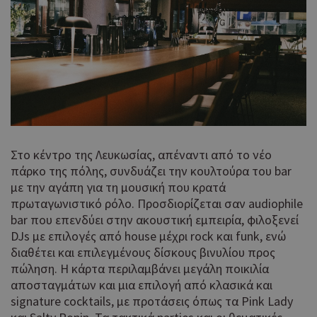
τρό
οπο
είν
συγ
για
ιστ
ένα
παρ
η δ
κατ
σύν
ένα
Στο κέντρο της Λευκωσίας, απέναντι από το νέο
μετ
πάρκο της πόλης, συνδυάζει την κουλτούρα του bar
με την αγάπη για τη μουσική που κρατά
Χρη
takeOverCookie
cyprusen.wiz-
1 μέρα
guide.com
για
πρωταγωνιστικό ρόλο. Προσδιορίζεται σαν audiophile
Cap
bar που επενδύει στην ακουστική εμπειρία, φιλοξενεί
να 
DJs με επιλογές από house μέχρι rock και funk, ενώ
μόν
διαθέτει και επιλεγμένους δίσκους βινυλίου προς
την
χρή
πώληση. Η κάρτα περιλαμβάνει μεγάλη ποικιλία
δια
αποσταγμάτων και μια επιλογή από κλασικά και
ενέ
signature cocktails, με προτάσεις όπως τα Pink Lady
είν
ban