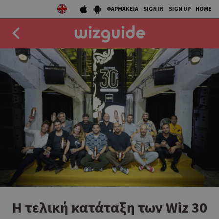
ΦΑΡΜΑΚΕΙΑ
SIGN IN
SIGN UP
HOME
EAT
DRINK
50 BEST
AGENDA
COLLECTIONS
STORIES
NEWS
Η τελική κατάταξη των Wiz 30