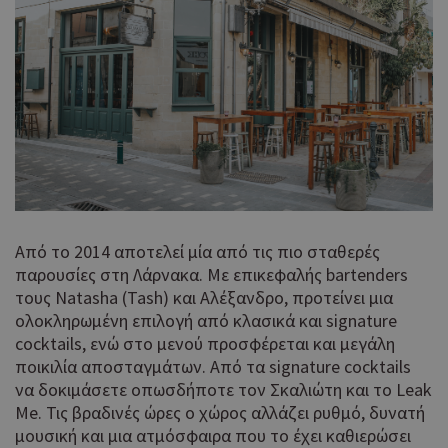
Προμηθευτής
Ονοματεπώνυμο
Λήξη
Περιγραφή
Πεδίο
/
Προμηθευτής
Ονοματεπώνυμο
Λήξη
Περιγραφή
Προμηθευτής
Πεδίο
Αυτό το 
__atuvs
29 λεπτά 59
/
Oracle
Ονοματεπώνυμο
Λήξη
δευτερόλεπτα
Πεδίο
συνδέετα
/
Corporation
Αυτό το cooki
_ga_355C42FM7F
.wiz-guide.com
2
widget κ
cyprusen.wiz-
χρόνια
NID
6 μήνες 1
χρησιμοποιείτ
Google LLC
χρήσης A
guide.com
δευτερόλεπτο
από το Googl
.google.com
το οποίο 
Analytics για τ
συνήθως
διατήρηση της
ενσωματ
κατάστασης
σε ιστότ
Από το 2014 αποτελεί μία από τις πιο σταθερές
περιόδου
για να επ
παρουσίες στη Λάρνακα. Με επικεφαλής bartenders
σύνδεσης.
στους επ
τους Natasha (Tash) και Αλέξανδρο, προτείνει μια
να μοιρά
Αυτό το cooki
_gid
1 μέρα
Google LLC
περιεχόμ
ολοκληρωμένη επιλογή από κλασικά και signature
ορίζεται από 
.wiz-guide.com
μια σειρ
cocktails, ενώ στο μενού προσφέρεται και μεγάλη
Google Analyti
πλατφόρ
Αποθηκεύει κ
ποικιλία αποσταγμάτων. Από τα signature cocktails
δικτύωση
ενημερώνει μι
κοινής χ
να δοκιμάσετε οπωσδήποτε τον Σκαλιώτη και το Leak
μοναδική τιμή
Πιστεύετα
Me. Τις βραδινές ώρες ο χώρος αλλάζει ρυθμό, δυνατή
κάθε σελίδα 
είναι ένα
επισκέπτεται κ
μουσική και μια ατμόσφαιρα που το έχει καθιερώσει
cookie α