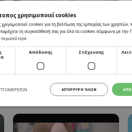
CINEMA
PLANE
τοπος χρησιμοποιεί cookies
02/02/2023 - 08/02/2023
 χρησιμοποιεί cookies για τη βελτίωση της εμπειρίας των χρηστών.
 παρέχετε τη συγκατάθεσή σας για όλα τα cookies σύμφωνα με την Πο
 περισσότερα
ς
Απόδοσης
Στόχευσης
Λειτ
τα
CINEMA
BABYLON
ΕΠΤΟΜΕΡΕΙΏΝ
ΑΠΌΡΡΙΨΗ ΌΛΩΝ
ΑΠΟ
02/02/2023 - 08/02/2023
Απολύτως απαραίτητα
Απόδοσης
Στόχευσης
Λειτουργικότητας
 cookies επιτρέπουν βασικές λειτουργίες του ιστότοπου, όπως τη σύνδεση χρήστη και τη διαχείρι