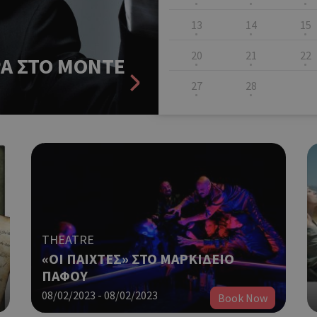
13
14
15
20
21
22
Α ΣΤΟ MONTE
27
28
THEATRE
«ΟΙ ΠΑΙΧΤΕΣ» ΣΤΟ ΜΑΡΚΙΔΕΙΟ
ΠΑΦΟΥ
08/02/2023 - 08/02/2023
Book Now