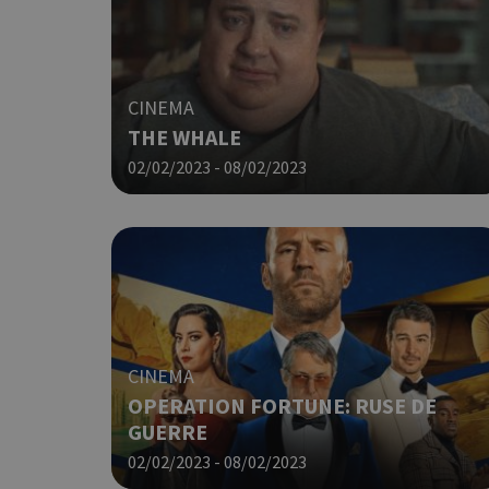
ιστότοπος δεν μπορεί ν
Ονοματεπώνυμο
G_ENABLED_IDPS
CINEMA
THE WHALE
PHPSESSID
02/02/2023 - 08/02/2023
CINEMA
G_ENABLED_IDPS
OPERATION FORTUNE: RUSE DE
GUERRE
takeOverCookie
02/02/2023 - 08/02/2023