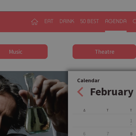
EAT
DRINK
50 BEST
AGENDA
C
Music
Theatre
Calendar
February
Δ
Τ
Τ
1
6
7
8