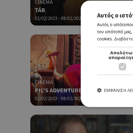
CINEMA
TÁR
Αυτός ο ιστό
02/02/2023 - 08/02/2023
Αυτός ο ιστότοπος
τον ιστότοπό μας,
cookies.
Διαβάστε
Απολύτω
απαραίτη
CINEMA
PIL'S ADVENTURES
ΕΜΦΆΝΙΣΗ Λ
02/02/2023 - 08/02/2023
Τα απολύτως απαραίτητα