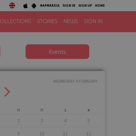
ΦΑΡΜΑΚΕΙΑ
SIGN IN
SIGN UP
HOME
OLLECTIONS
STORIES
NEWS
SIGN IN
Events
WEDNESDAY 8 FEBRUARY
Π
Π
Σ
Κ
2
3
4
5
9
10
11
12