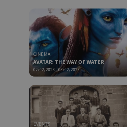
ShowNewVisitorP
LangCookie
CINEMA
AVATAR: THE WAY OF WATER
PHPSESSID
02/02/2023 - 08/02/2023
takeOverCookie
EVENTS