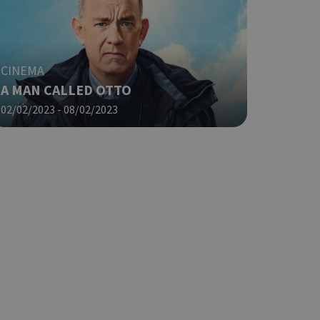
ο Google
CINEMA
A MAN CALLED OTTO
φαρμογές που
02/02/2023 - 08/02/2023
ειται για ένα
που
η μεταβλητών
νήθως είναι
γείται, ο
ναι
 αλλά ένα καλό
 κατάστασης
 σελίδων.
ο Google
ping δηλαδή να
ρα στον χρήστη
 όπως είναι το