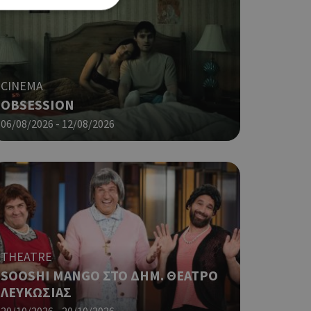
ση λογαριασμού. Ο
CINEMA
OBSESSION
06/08/2026 - 12/08/2026
ο Google
φαρμογές που
ειται για ένα
που
η μεταβλητών
νήθως είναι
γείται, ο
ναι
THEATRE
 αλλά ένα καλό
SOOSHI MANGO ΣΤΟ ΔΗΜ. ΘΕΑΤΡΟ
 κατάστασης
 σελίδων.
ΛΕΥΚΩΣΙΑΣ
ο Google
20/10/2026 - 20/10/2026