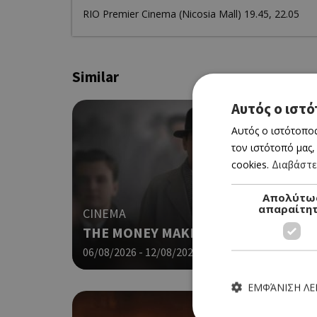
RΙΟ Premier Cinema (Νicosia Mall) 19.45, 22.05
Similar
Αυτός ο ιστό
Αυτός ο ιστότοπος
τον ιστότοπό μας,
cookies.
Διαβάστε
Απολύτω
απαραίτη
CINEMA
THE MONEY MAKER (ΝΕΑ ΤΑΙΝΙΑ)
06/08/2026 - 12/08/2026
ΕΜΦΆΝΙΣΗ Λ