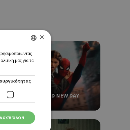
×
GREEK
 Χρησιμοποιώντας
λιτική μας για τα
ENGLISH
ουργικότητας
CINEMA
SPIDER-MAN: BRAND NEW DAY
06/08/2026 - 12/08/2026
ΔΟΧΉ ΌΛΩΝ