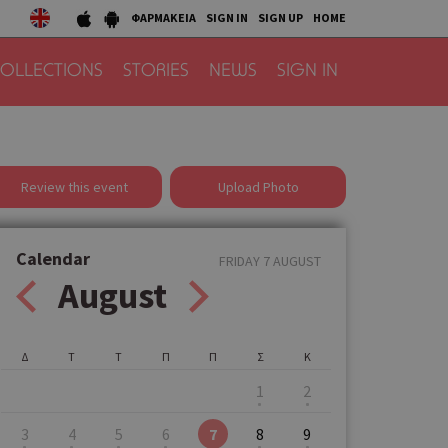
ΦΑΡΜΑΚΕΙΑ
SIGN IN
SIGN UP
HOME
OLLECTIONS
STORIES
NEWS
SIGN IN
Review this event
Upload Photo
Calendar
FRIDAY 7 AUGUST
August
Δ
Τ
Τ
Π
Π
Σ
Κ
1
2
3
4
5
6
7
8
9