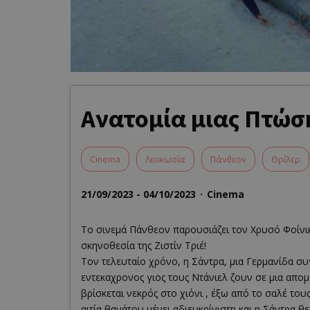
Ανατομία μιας Πτώσ
Cinema
Λευκωσία
Πάνθεον
Θρίλερ
21/09/2023 - 04/10/2023
Cinema
Το σινεμά Πάνθεον παρουσιάζει τον Χρυσό Φοίνι
σκηνοθεσία της Ζιστίν Τριέ!
Τον τελευταίο χρόνο, η Σάντρα, μια Γερμανίδα σ
εντεκαχρονος γιος τους Ντάνιελ ζουν σε μια απο
βρίσκεται νεκρός στο χιόνι , έξω από το σαλέ το
αιτία θανάτου μένει αδιευκρίνιστη και η Σάντρα θε