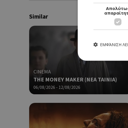
Απολύτω
απαραίτη
Similar
ΕΜΦΆΝΙΣΗ Λ
CINEMA
THE MONEY MAKER (ΝΕΑ ΤΑΙΝΙΑ)
Τα απολύτως απαραίτητα
06/08/2026 - 12/08/2026
ιστότοπος δεν μπορεί ν
Ονοματεπώνυμο
G_ENABLED_IDPS