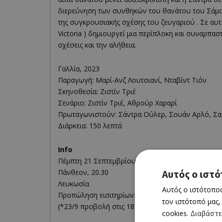
διερεύνηση των συνθηκών του θανάτου του Σάμουε
της συγκρουσιακής σχέσης του ζευγαριού . Σε αυτό 
Victoria ) δημιουργεί μια περίπλοκη και συναρπαστ
σχέσεις και την αλήθεια.
Γαλλία, 2023
Παραγωγή: Μαρί-Ανζ Λουτσιανί, Νταβίντ Τιόν
Σκηνοθεσία: Ζιστίν Τριέ
Σενάριο: Ζιστίν Τριέ, Αθρούρ Χαραρί
Πρωταγωνιστούν: Σάντρα Ούλερ, Σουάν Αρλό, Σα
Διάρκεια: 150 λεπτά
Info
Πέμπτη 21 Σεπτεμβρίου - Τετάρτη 4 Οκτωβρίου 2
Αυτός ο ιστό
Πάνθεον, 20.30
Λευκωσία
Αυτός ο ιστότοπος
Προπώληση εισιτηρίων: pantheon-theatre.com
τον ιστότοπό μας,
(*23/9 προβολή στις 18:00 – 27/9 η ταινία δεν θα
cookies.
Διαβάστε