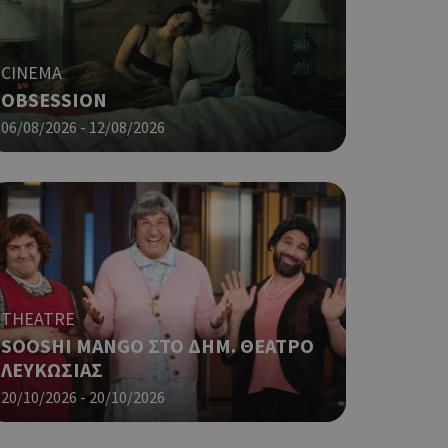
φαρμογές που
ειται για ένα
που
η μεταβλητών
CINEMA
νήθως είναι
γείται, ο
OBSESSION
ναι
06/08/2026 - 12/08/2026
 αλλά ένα καλό
 κατάστασης
 σελίδων.
ο Google
ping δηλαδή να
ρα στον χρήστη
 όπως είναι το
αι push down
THEATRE
SOOSHI MANGO ΣΤΟ ΔΗΜ. ΘΕΑΤΡΟ
ping δηλαδή να
ΛΕΥΚΩΣΙΑΣ
ρα στον χρήστη
20/10/2026 - 20/10/2026
 όπως είναι το
αι push down