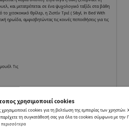
λ, και μετατρέπεται σε ένα ψυχολογικό ταξίδι στα βάθη
το χιτσκοκικό θρίλερ, η Ζιστίν Τριέ ( Sibyl, In Bed With
ική ηρωίδα, αμφισβητώντας τις κοινές πεποιθήσεις για τις
μουέλ Τις
023
τοπος χρησιμοποιεί cookies
 χρησιμοποιεί cookies για τη βελτίωση της εμπειρίας των χρηστών.
 παρέχετε τη συγκατάθεσή σας για όλα τα cookies σύμφωνα με την Πο
 προβληθεί)
 περισσότερα