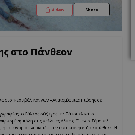
Video
Share
ης στο Πάνθεον
κα στο Φεστιβάλ Καννών –Ανατομία μιας Πτώσης σε
υγγραφέας, ο Γάλλος σύζυγός της Σάμουελ και ο
μακρυσμένη πόλη στις γαλλικές Άλπεις. Όταν ο Σάμουελ
υς, η αστυνομία αναρωτιέται αν αυτοκτόνησε ή σκοτώθηκε. Η
ωρείται η κύρια ύποπτη. Σιγά σιγά η δίκη ξεπερνάει τη