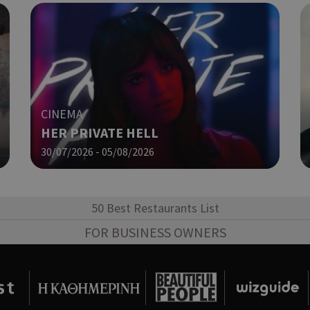
Χρησιμοποιείται για να προσδιορί
cyprusen.wiz-
1 εβδομάδα 3
guide.com
μέρες
επιλεγμένη γλώσσα του επισκέπτ
Cookie που δημιουργείται από ε
συνεδρία
PHP.net
βασίζονται στη γλώσσα PHP. Πρόκ
cyprusen.wiz-
guide.com
αναγνωριστικό γενικού σκοπού 
χρησιμοποιείται για τη διατήρησ
περιόδου λειτουργίας χρήστη. Συ
CINEMA
ένας τυχαίος αριθμός που δημιουρ
τρόπος με τον οποίο μπορεί να εί
HER PRIVATE HELL
συγκεκριμένος για τον ιστότοπο,
παράδειγμα είναι η διατήρηση της
30/07/2026 - 05/08/2026
σύνδεσης για έναν χρήστη μεταξύ
Χρησιμοποιείται για σκοπούς Cap
cyprusen.wiz-
1 μέρα
guide.com
εμφανίζει μόνο μια φορά την ημέ
50 Best Restaurants List
διάφορες διαφημιστικές ενέργειες
take over banner και τα push up κ
FOR BUSINESS OWNERS
banners.
Αυτό το cookie χρησιμοποιείται γ
29 λεπτά 53
Cloudflare Inc.
δευτερόλεπτα
μεταξύ ανθρώπων και ρομπότ. Αυτ
.onesignal.com
επωφελές για τον ιστότοπο, προ
κάνει έγκυρες αναφορές σχετικά 
ιστότοπού τους.