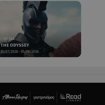
σει την
η.
φαρμογές που
ειται για ένα
που
η μεταβλητών
νήθως είναι
CINEMA
γείται, ο
ναι
THE ODYSSEY
 αλλά ένα καλό
 κατάστασης
30/07/2026 - 05/08/2026
 σελίδων.
ping δηλαδή να
ρα στον χρήστη
 όπως είναι το
αι push down
ια τη διάκριση
ό είναι
κειμένου να
με τη χρήση του