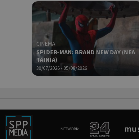
LangCookie
PHPSESSID
CINEMA
SPIDER-MAN: BRAND NEW DAY (ΝΕΑ
ΤΑΙΝΙΑ)
30/07/2026 - 05/08/2026
takeOverCookie
__cf_bm
NETWORK: