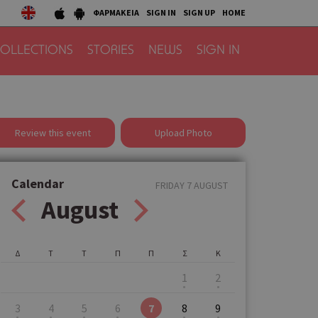
ΦΑΡΜΑΚΕΙΑ
SIGN IN
SIGN UP
HOME
OLLECTIONS
STORIES
NEWS
SIGN IN
Review this event
Upload Photo
Calendar
FRIDAY 7 AUGUST
August
Δ
Τ
Τ
Π
Π
Σ
Κ
1
2
3
4
5
6
7
8
9