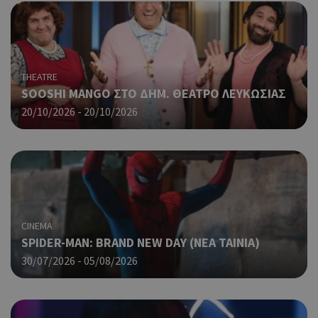
χρή
είν
Google Privacy Policy
τυχ
πο
δημ
τρό
THEATRE
οπο
SOOSHI MANGO ΣΤΟ ΔΗΜ. ΘΕΑΤΡΟ ΛΕΥΚΩΣΙΑΣ
είν
20/10/2026 - 20/10/2026
συγ
για
ιστ
ένα
παρ
η δ
κατ
σύν
ένα
CINEMA
μετ
SPIDER-MAN: BRAND NEW DAY (ΝΕΑ ΤΑΙΝΙΑ)
Χρη
G_ENABLED_IDPS
συνεδρία
Google LLC
30/07/2026 - 05/08/2026
για
.cyprus.wiz-
guide.com
Goo
Χρη
takeOverCookie
cyprus.wiz-
1 μέρα
guide.com
για