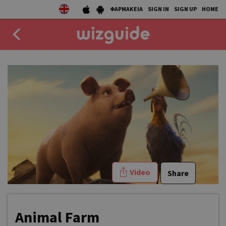
ΦΑΡΜΑΚΕΙΑ
SIGN IN
SIGN UP
HOME
EAT
DRINK
50 BEST
AGENDA
COLLECTIONS
Video
Share
STORIES
NEWS
Animal Farm