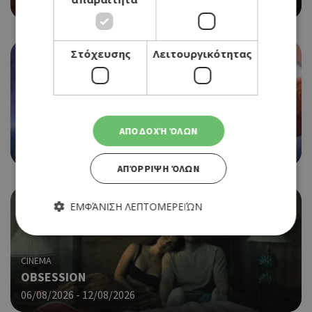
06/08/2026 - 12/08/2026
Στόχευσης
Λειτουργικότητας
CINEMA
MOANA
ΑΠΟΔΟΧΉ ΌΛΩΝ
06/08/2026 - 12/08/2026
ΑΠΌΡΡΙΨΗ ΌΛΩΝ
ΕΜΦΆΝΙΣΗ ΛΕΠΤΟΜΕΡΕΙΏΝ
CINEMA
Απολύτως απαραίτητα
Απόδοσης
OBSESSION
Στόχευσης
Λειτουργικότητας
06/08/2026 - 12/08/2026
Τα απολύτως απαραίτητα cookies επιτρέπουν βασικές