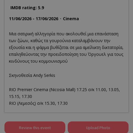
IMDB rating: 5.9
11/06/2026 - 17/06/2026
Cinema
Μια σατιρική αλληγορία που ακολουθεί μια επανάσταση
των ζώων, καθώς τα γουρούνια καταλαμβάνουν την
εξουσία και η φάρμα βυθίζεται σε μια αμείλικτη δικτατορία,
επαληθεύοντας την προειδοποίηση του Όργουελ για τους
κινδύνους του κομμουνισμού
Σκηνοθεσία Andy Serkis
RΙΟ Premier Cinema (Νicosia Mall) 17.25 σ/κ 11.00, 13.05,
15.15, 17.30
RIO (Λεμεσός) σ/κ 15.30, 17.30
Review this event
Upload Photo