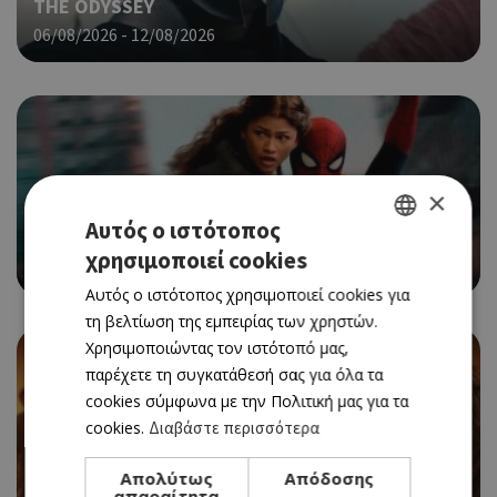
THE ODYSSEY
06/08/2026 - 12/08/2026
×
CINEMA
Αυτός ο ιστότοπος
SPIDER-MAN: BRAND NEW DAY
χρησιμοποιεί cookies
GREEK
06/08/2026 - 12/08/2026
Αυτός ο ιστότοπος χρησιμοποιεί cookies για
ENGLISH
τη βελτίωση της εμπειρίας των χρηστών.
Χρησιμοποιώντας τον ιστότοπό μας,
παρέχετε τη συγκατάθεσή σας για όλα τα
cookies σύμφωνα με την Πολιτική μας για τα
cookies.
Διαβάστε περισσότερα
CINEMA
EVIL DEAD BURN
Απολύτως
Απόδοσης
απαραίτητα