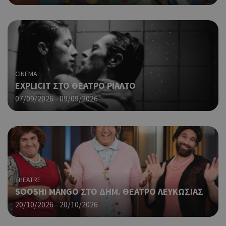
γεν
πο
χρη
για
μετ
περ
λει
χρή
CINEMA
είν
EXPLICIT ΣΤΟ ΘΕΑΤΡΟ ΡΙΑΛΤΟ
Google Privacy Policy
τυχ
πο
07/09/2026 - 09/09/2026
δημ
τρό
οπο
είν
συγ
για
ιστ
ένα
παρ
THEATRE
η δ
SOOSHI MANGO ΣΤΟ ΔΗΜ. ΘΕΑΤΡΟ ΛΕΥΚΩΣΙΑΣ
κατ
20/10/2026 - 20/10/2026
σύν
ένα
μετ