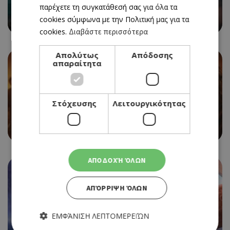
παρέχετε τη συγκατάθεσή σας για όλα τα
SPIDER-MAN: BRAND NEW DAY
cookies σύμφωνα με την Πολιτική μας για τα
06/08/2026 - 12/08/2026
cookies.
Διαβάστε περισσότερα
Απολύτως
Απόδοσης
απαραίτητα
Στόχευσης
Λειτουργικότητας
CINEMA
EVIL DEAD BURN
06/08/2026 - 12/08/2026
ΑΠΟΔΟΧΉ ΌΛΩΝ
ΑΠΌΡΡΙΨΗ ΌΛΩΝ
CINEMA
ΕΜΦΆΝΙΣΗ ΛΕΠΤΟΜΕΡΕΙΏΝ
MOANA