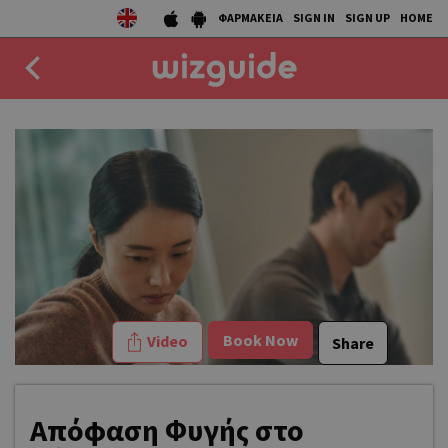
ΦΑΡΜΑΚΕΙΑ
SIGN IN
SIGN UP
HOME
EAT
DRINK
50 BEST
AGENDA
COLLECTIONS
Book Now
Video
Share
STORIES
NEWS
Απόφαση Φυγής στο