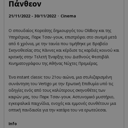
Πάνθεον
21/11/2022 - 30/11/2022
Cinema
Ο σπουδαίος Κορεάτης δημιουργός του Oldboy και της
Υπηρέτριας, Παρκ Τσαν-γουκ, επιστρέφει στο σινεμά μετά
από 6 χρόνια, με την ταινία που τιμήθηκε με Βραβείο
Σκηνοθεσίας στις Κάννες και κέρδισε τις καρδιές κοινού και
κριτικής στην Τελετή Έναρξης του Διεθνούς Φεστιβάλ
Κινηματογράφου της Αθήνας Νύχτες Πρεμιέρας.
Ένα instant classic του 21ου αιώνα, μια στυλιζαρισμένη
συνάντηση του Vertigo με την Ερωτική Επιθυμία υπό τις
οδηγίες ενός από τους καλύτερους σκηνοθέτες των
καιρών μας, του Παρκ Τσαν-γουκ. Αστυνομικό μυστήριο,
εγκεφαλικά παιχνίδια, ενοχές και εμμονές συνθέτουν μια
οπτική πανδαισία για την κατάρα του να ερωτεύεσαι.
Info