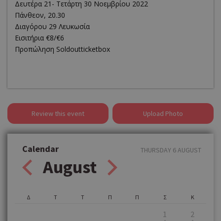
Δευτέρα 21- Τετάρτη 30 Νοεμβρίου 2022
Πάνθεον, 20.30
Διαγόρου 29 Λευκωσία
Εισιτήρια €8/€6
Προπώληση Soldoutticketbox
Review this event
Upload Photo
Calendar
THURSDAY 6 AUGUST
August
Δ
Τ
Τ
Π
Π
Σ
Κ
1
2