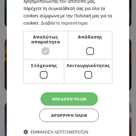
Χρησιμοποιώντας τον ιστότοπό μας,
CINEMA
παρέχετε τη συγκατάθεσή σας για όλα τα
SPIDER-MAN: BRAND NEW DAY
cookies σύμφωνα με την Πολιτική μας για τα
06/08/2026 - 12/08/2026
cookies.
Διαβάστε περισσότερα
Απολύτως
Απόδοσης
απαραίτητα
Στόχευσης
Λειτουργικότητας
CINEMA
EVIL DEAD BURN
06/08/2026 - 12/08/2026
ΑΠΟΔΟΧΉ ΌΛΩΝ
ΑΠΌΡΡΙΨΗ ΌΛΩΝ
ΕΜΦΆΝΙΣΗ ΛΕΠΤΟΜΕΡΕΙΏΝ
CINEMA