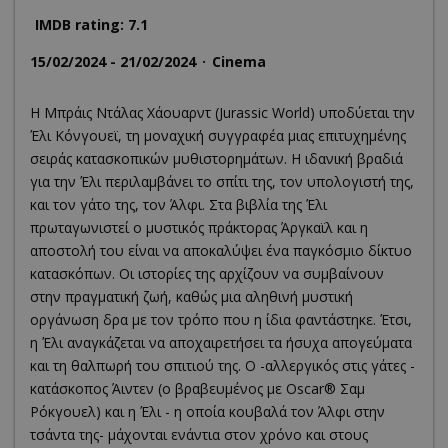
IMDB rating: 7.1
15/02/2024 - 21/02/2024
Cinema
Η Μπράις Ντάλας Χάουαρντ (Jurassic World) υποδύεται την
Έλι Κόνγουεϊ, τη μοναχική συγγραφέα μιας επιτυχημένης
σειράς κατασκοπικών μυθιστορημάτων. Η ιδανική βραδιά
για την Έλι περιλαμβάνει το σπίτι της, τον υπολογιστή της,
και τον γάτο της, τον Άλφι. Στα βιβλία της Έλι
πρωταγωνιστεί ο μυστικός πράκτορας Άργκαϊλ και η
αποστολή του είναι να αποκαλύψει ένα παγκόσμιο δίκτυο
κατασκόπων. Οι ιστορίες της αρχίζουν να συμβαίνουν
στην πραγματική ζωή, καθώς μια αληθινή μυστική
οργάνωση δρα με τον τρόπο που η ίδια φαντάστηκε. Έτσι,
η Έλι αναγκάζεται να αποχαιρετήσει τα ήσυχα απογεύματα
και τη θαλπωρή του σπιτιού της. Ο -αλλεργικός στις γάτες -
κατάσκοπος Άιντεν (ο βραβευμένος με Oscar® Σαμ
Ρόκγουελ) και η Έλι - η οποία κουβαλά τον Άλφι στην
τσάντα της- μάχονται ενάντια στον χρόνο και στους