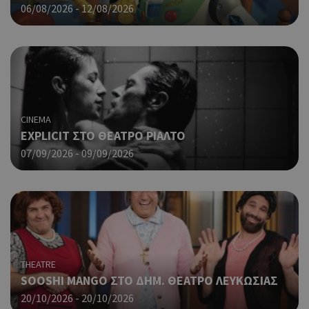
ανα
06/08/2026 - 12/08/2026
γεν
πο
χρη
για
μετ
περ
λει
χρή
είν
CINEMA
Google Privacy Policy
τυχ
EXPLICIT ΣΤΟ ΘΕΑΤΡΟ ΡΙΑΛΤΟ
πο
07/09/2026 - 09/09/2026
δημ
τρό
οπο
είν
συγ
για
ιστ
ένα
παρ
THEATRE
η δ
κατ
SOOSHI MANGO ΣΤΟ ΔΗΜ. ΘΕΑΤΡΟ ΛΕΥΚΩΣΙΑΣ
σύν
20/10/2026 - 20/10/2026
ένα