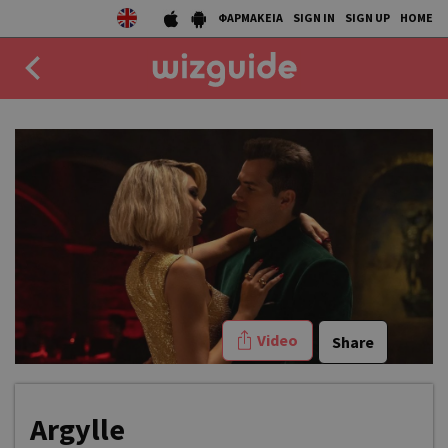
ΦΑΡΜΑΚΕΙΑ
SIGN IN
SIGN UP
HOME
EAT
DRINK
50 BEST
AGENDA
COLLECTIONS
Video
Share
STORIES
NEWS
Argylle