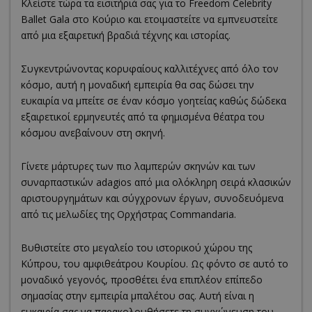
Κλείστε τώρα τα εισιτήριά σας για το Freedom Celebrity
Ballet Gala στο Κούριο και ετοιμαστείτε να εμπνευστείτε
από μια εξαιρετική βραδιά τέχνης και ιστορίας.
Συγκεντρώνοντας κορυφαίους καλλιτέχνες από όλο τον
κόσμο, αυτή η μοναδική εμπειρία θα σας δώσει την
ευκαιρία να μπείτε σε έναν κόσμο γοητείας καθώς δώδεκα
εξαιρετικοί ερμηνευτές από τα φημισμένα θέατρα του
κόσμου ανεβαίνουν στη σκηνή.
Γίνετε μάρτυρες των πιο λαμπερών σκηνών και των
συναρπαστικών adagios από μια ολόκληρη σειρά κλασικών
αριστουργημάτων και σύγχρονων έργων, συνοδευόμενα
από τις μελωδίες της Ορχήστρας Commandaria.
Βυθιστείτε στο μεγαλείο του ιστορικού χώρου της
Κύπρου, του αμφιθεάτρου Κουρίου. Ως φόντο σε αυτό το
μοναδικό γεγονός, προσθέτει ένα επιπλέον επίπεδο
σημασίας στην εμπειρία μπαλέτου σας. Αυτή είναι η
ευκαιρία σας να παρακολουθήσετε τη συγχώνευση του