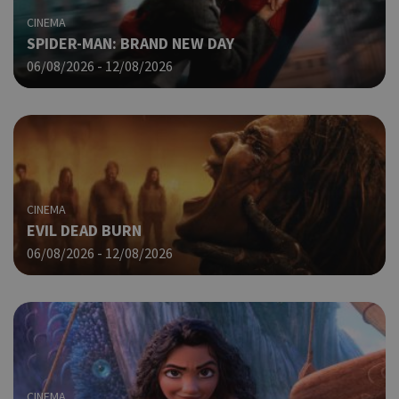
δημ
τρό
CINEMA
οπο
SPIDER-MAN: BRAND NEW DAY
είν
06/08/2026 - 12/08/2026
συγ
για
ιστ
ένα
παρ
η δ
κατ
σύν
ένα
CINEMA
μετ
EVIL DEAD BURN
Χρη
G_ENABLED_IDPS
συνεδρία
Google LLC
06/08/2026 - 12/08/2026
για
.cyprus.wiz-
guide.com
Goo
Χρη
takeOverCookie
cyprus.wiz-
1 μέρα
guide.com
για
Cap
να 
μόν
την
CINEMA
χρή