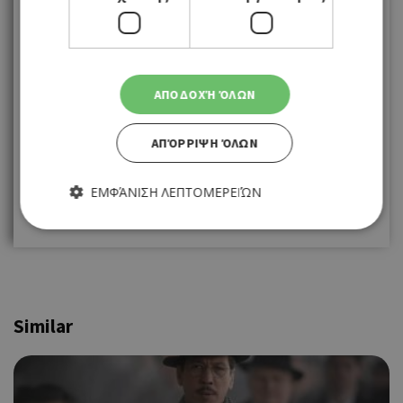
1
2
3
4
5
6
7
8
9
10
11
12
13
14
15
16
ΑΠΟΔΟΧΉ ΌΛΩΝ
17
18
19
20
21
22
23
ΑΠΌΡΡΙΨΗ ΌΛΩΝ
24
25
26
27
28
29
30
ΕΜΦΆΝΙΣΗ ΛΕΠΤΟΜΕΡΕΙΏΝ
31
Απολύτως απαραίτητα
Απόδοσης
Στόχευσης
Λειτουργικότητας
Similar
Τα απολύτως απαραίτητα cookies επιτρέπουν βασικές
λειτουργίες του ιστότοπου, όπως τη σύνδεση χρήστη και τη
διαχείριση λογαριασμού. Ο ιστότοπος δεν μπορεί να
χρησιμοποιηθεί σωστά χωρίς τα απολύτως απαραίτητα
cookies.