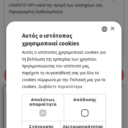
«ΠΑΚΕΤΟ VIP» κατά την αγορά των εισιτηρίων σας.
Περιορισμένη διαθεσιμότητα
Info
×
Σάββατο 7- Κυριακή 8 Οκτωβριου 2023
Αυτός ο ιστότοπος
Αρχ. Θέατρο Κουρίου, 19.30
χρησιμοποιεί cookies
GREEK
Επισκοπή Κούριο
Προπώληση Soldoutticketbox
Αυτός ο ιστότοπος χρησιμοποιεί cookies για
ENGLISH
τη βελτίωση της εμπειρίας των χρηστών.
Χρησιμοποιώντας τον ιστότοπό μας,
παρέχετε τη συγκατάθεσή σας για όλα τα
Review this event
Upload Photo
cookies σύμφωνα με την Πολιτική μας για τα
cookies.
Διαβάστε περισσότερα
Calendar
MONDAY 10 AUGUST
Απολύτως
Απόδοσης
August
απαραίτητα
Δ
Τ
Τ
Π
Π
Σ
Κ
Στόχευσης
Λειτουργικότητας