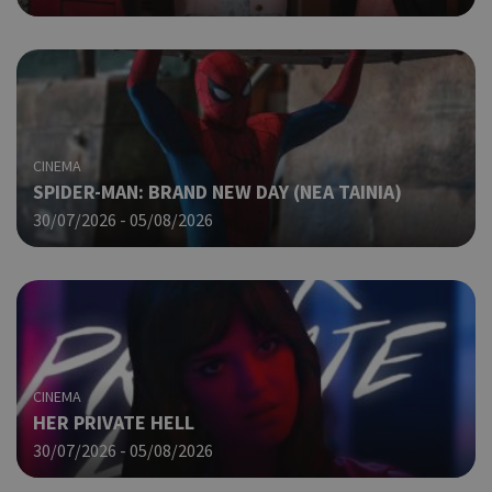
συγ
για
ιστ
ένα
παρ
η δ
κατ
σύν
CINEMA
ένα
SPIDER-MAN: BRAND NEW DAY (ΝΕΑ ΤΑΙΝΙΑ)
μετ
30/07/2026 - 05/08/2026
Χρη
takeOverCookie
cyprusen.wiz-
1 μέρα
guide.com
για
Cap
να 
μόν
την
χρή
δια
ενέ
CINEMA
είν
HER PRIVATE HELL
ban
pus
30/07/2026 - 05/08/2026
dow