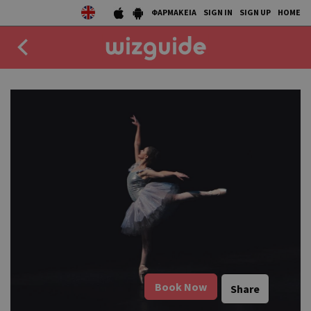
ΦΑΡΜΑΚΕΙΑ
SIGN IN
SIGN UP
HOME
EAT
DRINK
50 BEST
AGENDA
COLLECTIONS
STORIES
NEWS
Book Now
Share