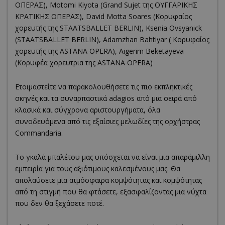
ΟΠΕΡΑΣ), Motomi Kiyota (Grand Sujet της ΟΥΓΓΑΡΙΚΗΣ
ΚΡΑΤΙΚΗΣ ΟΠΕΡΑΣ), David Motta Soares (Kορυφαίος
χορευτής της STAATSBALLET BERLIN), Ksenia Ovsyanick
(STAATSBALLET BERLIN), Adamzhan Bahtiyar ( Kορυφαίος
χορευτής της ASTANA OPERA), Aigerim Beketayeva
(Kορυφέα χορευτρια της ASTANA OPERA)
Ετοιμαστείτε να παρακολουθήσετε τις πιο εκπληκτικές
σκηνές και τα συναρπαστικά adagios από μια σειρά από
κλασικά και σύγχρονα αριστουργήματα, όλα
συνοδευόμενα από τις εξαίσιες μελωδίες της ορχήστρας
Commandaria.
Το γκαλά μπαλέτου μας υπόσχεται να είναι μια απαράμιλλη
εμπειρία για τους αξιότιμους καλεσμένους μας. Θα
απολαύσετε μια ατμόσφαιρα κομψότητας και κομψότητας
από τη στιγμή που θα φτάσετε, εξασφαλίζοντας μια νύχτα
που δεν θα ξεχάσετε ποτέ.