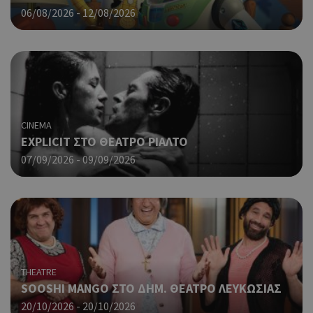
γλώ
06/08/2026 - 12/08/2026
επι
Coo
PHPSESSID
συνεδρία
PHP.net
δημ
cyprusen.wiz-
guide.com
από
που
στη
Πρό
ανα
CINEMA
γεν
EXPLICIT ΣΤΟ ΘΕΑΤΡΟ ΡΙΑΛΤΟ
πο
χρη
07/09/2026 - 09/09/2026
για
μετ
περ
λει
χρή
είν
τυχ
πο
δημ
THEATRE
τρό
SOOSHI MANGO ΣΤΟ ΔΗΜ. ΘΕΑΤΡΟ ΛΕΥΚΩΣΙΑΣ
οπο
20/10/2026 - 20/10/2026
είν