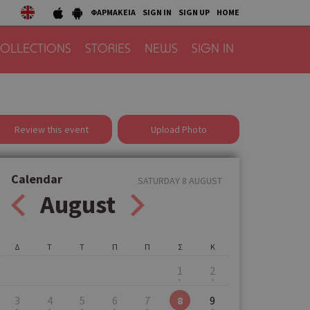
ΦΑΡΜΑΚΕΙΑ
SIGN IN
SIGN UP
HOME
OLLECTIONS
STORIES
NEWS
SIGN IN
Review this event
Upload Photo
Calendar
SATURDAY 8 AUGUST
August
Δ
Τ
Τ
Π
Π
Σ
Κ
1
2
3
4
5
6
7
8
9