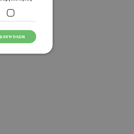
ΔΟΧΉ ΌΛΩΝ
ση λογαριασμού. Ο
ο Google
φαρμογές που
ειται για ένα