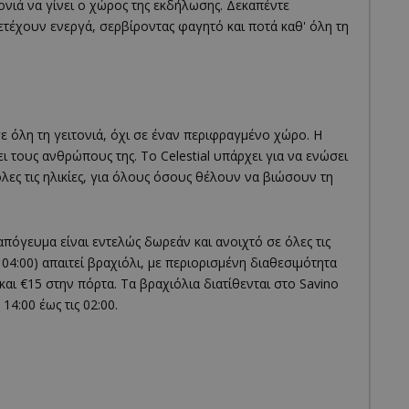
τονιά να γίνει ο χώρος της εκδήλωσης. Δεκαπέντε
ετέχουν ενεργά, σερβίροντας φαγητό και ποτά καθ' όλη τη
ε όλη τη γειτονιά, όχι σε έναν περιφραγμένο χώρο. Η
χει τους ανθρώπους της. Το Celestial υπάρχει για να ενώσει
όλες τις ηλικίες, για όλους όσους θέλουν να βιώσουν τη
 απόγευμα είναι εντελώς δωρεάν και ανοιχτό σε όλες τις
– 04:00) απαιτεί βραχιόλι, με περιορισμένη διαθεσιμότητα
αι €15 στην πόρτα. Τα βραχιόλια διατίθενται στο Savino
14:00 έως τις 02:00.