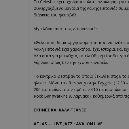
Το Celestial έχει σχεδιαστεί ώστε ολόκληρη η γει
συνεργαζόμενα μαγαζιά της Λαϊκής Γειτονιάς συμμ
διάρκεια του φεστιβάλ.
Λίγα λόγια από τους διοργανωτές:
«Θέλαμε να δημιουργήσουμε κάτι που να ανήκει σ
Λαϊκή Γειτονιά έχει χαρακτήρα, έχει ιστορία, και έ
όλα αυτά για μία νύχτα, με ελεύθερη είσοδο, για 
Λάρνακα όπως δεν την έχουν ξαναδεί».
Το κεντρικό φεστιβάλ το οποίο ξεκινάει στις 6 το
ηλικίες. Μόνο το after-party στην Taygeta (12:30 
200 εισιτηρίων, στην τιμή των €10 σε προπώληση κ
Rock Bar (Watkins 9, Λάρνακα), καθημερινά από τις 
ΣΚΗΝΕΣ ΚΑΙ ΚΑΛΛΙΤΕΧΝΕΣ
ATLAS — LIVE JAZZ · AVALON LIVE