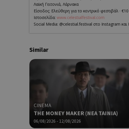
Λαϊκή Γειτονιά, Λάρνακα
Είσοδος: Ελεύθερη για το κεντρικό φεστιβάλ · €10
PHPSESSID
Ιστοσελίδα:
www.celestialfestival.com
Social Media: @celestial.festival στο Instagram κα
Similar
takeOverCookie
__cf_bm
CINEMA
THE MONEY MAKER (ΝΕΑ ΤΑΙΝΙΑ)
06/08/2026 - 12/08/2026
ShowSubLoginCoo