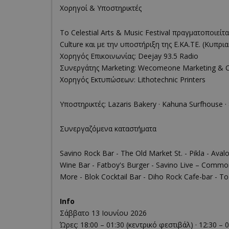
Χορηγοί & Υποστηρικτές
Το Celestial Arts & Music Festival πραγματοποιείτ
Culture και με την υποστήριξη της Ε.ΚΑ.ΤΕ. (Κυπρ
Χορηγός Επικοινωνίας: Deejay 93.5 Radio
Συνεργάτης Marketing: Wecomeone Marketing &
Χορηγός Εκτυπώσεων: Lithotechnic Printers
G_ENABLED_IDPS
Υποστηρικτές: Lazaris Bakery · Kahuna Surfhouse ·
takeOverCookie
Συνεργαζόμενα καταστήματα
Savino Rock Bar - The Old Market St. - Pikla - Aval
Wine Bar - Fatboy's Burger - Savino Live – Commo
ShowNewVisitorP
More - Blok Cocktail Bar - Diho Rock Cafe-bar - 
Info
Σάββατο 13 Ιουνίου 2026
LangCookie
Ώρες: 18:00 – 01:30 (κεντρικό φεστιβάλ) · 12:30 – 0