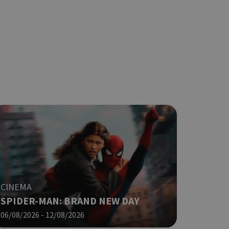
η.
φαρμογές που
ειται για ένα
που
η μεταβλητών
νήθως είναι
γείται, ο
ναι
 αλλά ένα καλό
 κατάστασης
 σελίδων.
ping δηλαδή να
ρα στον χρήστη
 όπως είναι το
αι push down
ια τη διάκριση
ό είναι
CINEMA
κειμένου να
SPIDER-MAN: BRAND NEW DAY
με τη χρήση του
06/08/2026 - 12/08/2026
ping δηλαδή να