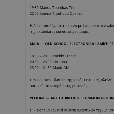
19:30 Marios Toumbas Trio
22:00 Ioanna Troullidou Quintet
Η Atlas υποδέχεται το κοινό με live jazz στο Aval
night standards και αυτοσχεδιασμό.
MAIA — OLD-SCHOOL ELECTRONICA · ΛΑΪΚΉ ΓΕ
18:00 – 20:30 Pueblo Franco
20:30 – 23:00 Cordoba
23:00 – 01:30 Manic Mike
Η Maia, στην Πλατεία της Λαϊκής Γειτονιάς, κλείνει
μουσική στην καρδιά της γειτονιάς.
PLEIONE — ART EXHIBITION · COMMON GROUN
Η Pleione φιλοξενεί έκθεση εικαστικών τεχνών σ