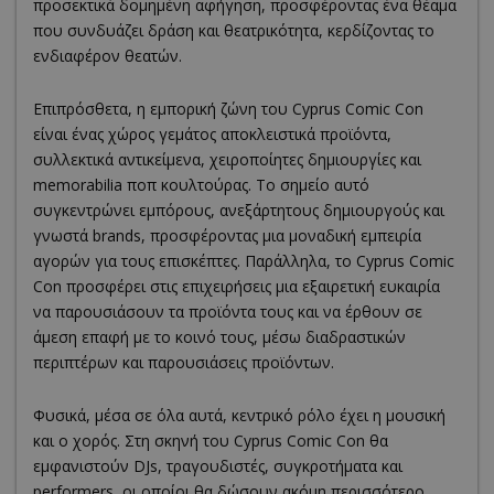
προσεκτικά δομημένη αφήγηση, προσφέροντας ένα θέαμα
που συνδυάζει δράση και θεατρικότητα, κερδίζοντας το
ενδιαφέρον θεατών.
Επιπρόσθετα, η εμπορική ζώνη του Cyprus Comic Con
είναι ένας χώρος γεμάτος αποκλειστικά προϊόντα,
συλλεκτικά αντικείμενα, χειροποίητες δημιουργίες και
memorabilia ποπ κουλτούρας. Το σημείο αυτό
συγκεντρώνει εμπόρους, ανεξάρτητους δημιουργούς και
γνωστά brands, προσφέροντας μια μοναδική εμπειρία
αγορών για τους επισκέπτες. Παράλληλα, το Cyprus Comic
Con προσφέρει στις επιχειρήσεις μια εξαιρετική ευκαιρία
να παρουσιάσουν τα προϊόντα τους και να έρθουν σε
άμεση επαφή με το κοινό τους, μέσω διαδραστικών
περιπτέρων και παρουσιάσεις προϊόντων.
Φυσικά, μέσα σε όλα αυτά, κεντρικό ρόλο έχει η μουσική
και ο χορός. Στη σκηνή του Cyprus Comic Con θα
εμφανιστούν DJs, τραγουδιστές, συγκροτήματα και
performers, οι οποίοι θα δώσουν ακόμη περισσότερο