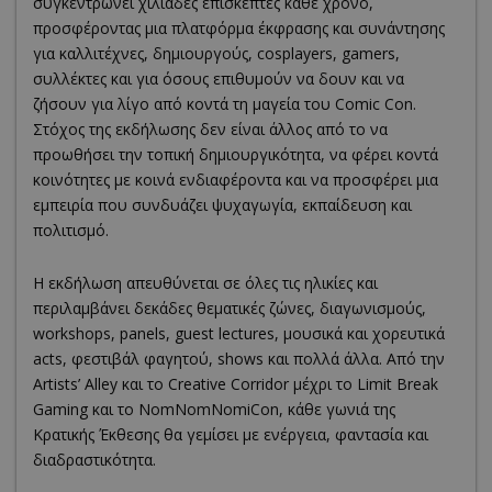
συγκεντρώνει χιλιάδες επισκέπτες κάθε χρόνο,
προσφέροντας μια πλατφόρμα έκφρασης και συνάντησης
για καλλιτέχνες, δημιουργούς, cosplayers, gamers,
συλλέκτες και για όσους επιθυμούν να δουν και να
ζήσουν για λίγο από κοντά τη μαγεία του Comic Con.
Στόχος της εκδήλωσης δεν είναι άλλος από το να
προωθήσει την τοπική δημιουργικότητα, να φέρει κοντά
κοινότητες με κοινά ενδιαφέροντα και να προσφέρει μια
εμπειρία που συνδυάζει ψυχαγωγία, εκπαίδευση και
πολιτισμό.
Η εκδήλωση απευθύνεται σε όλες τις ηλικίες και
περιλαμβάνει δεκάδες θεματικές ζώνες, διαγωνισμούς,
workshops, panels, guest lectures, μουσικά και χορευτικά
acts, φεστιβάλ φαγητού, shows και πολλά άλλα. Από την
Artists’ Alley και το Creative Corridor μέχρι το Limit Break
Gaming και το NomNomNomiCon, κάθε γωνιά της
Κρατικής Έκθεσης θα γεμίσει με ενέργεια, φαντασία και
διαδραστικότητα.