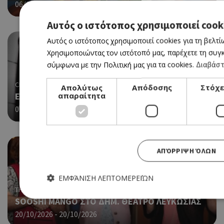
06/08/2026 - 12/08/2026
Αυτός ο ιστότοπος χρησιμοποιεί cook
Αυτός ο ιστότοπος χρησιμοποιεί cookies για τη βελτί
Χρησιμοποιώντας τον ιστότοπό μας, παρέχετε τη συγκ
σύμφωνα με την Πολιτική μας για τα cookies.
Διαβάστ
CINEMA
Απολύτως
Απόδοσης
Στόχ
απαραίτητα
EXPLICIT ΣΤΟ ΘΕΑΤΡΟ ΡΙΑΛΤΟ
07/09/2026 - 09/09/2026
ΑΠΌΡΡΙΨΗ ΌΛΩΝ
ΕΜΦΆΝΙΣΗ ΛΕΠΤΟΜΕΡΕΙΏΝ
THEATRE
SOOSHI MANGO ΣΤΟ ΔΗΜ. ΘΕΑΤΡΟ ΛΕΥΚΩΣΙΑΣ
20/10/2026 - 20/10/2026
Απολύτως απαραίτητα
Απόδοσης
Στόχε