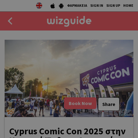
ΦΑΡΜΑΚΕΙΑ
SIGN IN
SIGN UP
HOME
EAT
DRINK
50 BEST
AGENDA
COLLECTIONS
Book Now
Share
STORIES
NEWS
Cyprus Comic Con 2025 στην