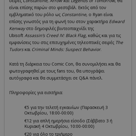
σειρές
Constantine, Arrow και Legends of Tomorrow
, θα
είναι επίσης παρών στο φεστιβάλ. Εκτός από τον
εμβληματικό του ρόλο ως
Constantine
, ο Ryan είναι
επίσης γνωστός για τη φωνή του στον χαρακτήρα
Edward
Kenway
στο δημοφιλές βιντεοπαιχνίδι της
Ubisoft
Assassin’s Creed IV: Black Flag
, καθώς και για τις
εμφανίσεις του στις επιτυχημένες τηλεοπτικές σειρές
The
Tudors
και
Criminal Minds: Suspect Behavior
.
Κατά τη διάρκεια του Comic Con, θα συνομιλήσει και θα
φωτογραφηθεί με τους fans του, θα υπογράψει
αυτόγραφα και θα συμμετάσχει σε Q&A πάνελ.
Πληροφορίες για εισιτήρια:
€5 για την τελετή εγκαινίων (Παρασκευή 3
Οκτωβρίου, 18:00-00:00)
€12 για απλή ημερήσια είσοδο (Σάββατο 3 ή
Κυριακή 4 Οκτωβρίου, 10:00-00:00)
€20 για όλο το τριήμερο