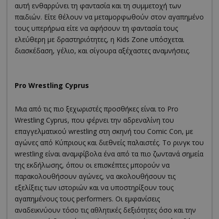
αυτή ενθαρρύνει τη φαντασία και τη συμμετοχή των
παιδιών. Είτε θέλουν να μεταμορφωθούν στον αγαπημένο
τους υπερήρωα είτε να αφήσουν τη φαντασία τους
ελεύθερη με δραστηριότητες, η Kids Zone υπόσχεται
διασκέδαση, γέλιο, και σίγουρα αξέχαστες αναμνήσεις.
Pro Wrestling Cyprus
Μια από τις πιο ξεχωριστές προσθήκες είναι το Pro
Wrestling Cyprus, που φέρνει την αδρεναλίνη του
επαγγελματικού wrestling στη σκηνή του Comic Con, με
αγώνες από Κύπριους και διεθνείς παλαιστές. Το ρινγκ του
wrestling είναι αναμφίβολα ένα από τα πιο ζωντανά σημεία
της εκδήλωσης, όπου οι επισκέπτες μπορούν να
παρακολουθήσουν αγώνες, να ακολουθήσουν τις
εξελίξεις των ιστοριών και να υποστηρίξουν τους
αγαπημένους τους performers. Οι εμφανίσεις
αναδεικνύουν τόσο τις αθλητικές δεξιότητες όσο και την