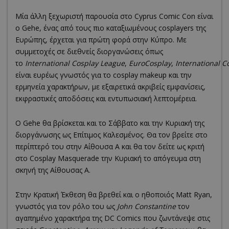
Μία άλλη ξεχωριστή παρουσία στο Cyprus Comic Con είναι
ο Gehe, ένας από τους πιο καταξιωμένους cosplayers της
Ευρώπης, έρχεται για πρώτη φορά στην Κύπρο. Με
συμμετοχές σε διεθνείς διοργανώσεις όπως
το
International
Cosplay
League
,
EuroCosplay
,
International
C
είναι ευρέως γνωστός για το cosplay makeup και την
ερμηνεία χαρακτήρων, με εξαιρετικά ακριβείς εμφανίσεις,
εκφραστικές αποδόσεις και εντυπωσιακή λεπτομέρεια.
Ο Gehe θα βρίσκεται και το Σάββατο και την Κυριακή της
διοργάνωσης ως Επίτιμος Καλεσμένος. Θα τον βρείτε στο
περίπτερό του στην Αίθουσα A και θα τον δείτε ως κριτή
στο Cosplay Masquerade την Κυριακή το απόγευμα στη
σκηνή της Αίθουσας A.
Στην Κρατική Έκθεση θα βρεθεί και ο ηθοποιός Matt Ryan,
γνωστός για τον ρόλο του ως
John Constantine
τον
αγαπημένο χαρακτήρα της DC Comics που ζωντάνεψε στις