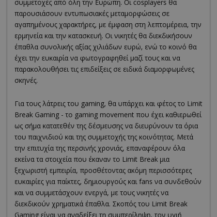
συμμετοχές από όλη την Ευρώπη. Οι cosplayers θα
παρουσιάσουν εντυπωσιακές μεταμορφώσεις σε
αγαπημένους χαρακτήρες, με έμφαση στη λεπτομέρεια, την
ερμηνεία και την κατασκευή. Οι νικητές θα διεκδικήσουν
έπαθλα συνολικής αξίας χιλιάδων ευρώ, ενώ το κοινό θα
έχει την ευκαιρία να φωτογραφηθεί μαζί τους και να
παρακολουθήσει τις επιδείξεις σε ειδικά διαμορφωμένες
σκηνές.
Για τους λάτρεις του gaming, θα υπάρχει και φέτος το Limit
Break Gaming - το gaming movement που έχει καθιερωθεί
ως σήμα κατατεθέν της δέσμευσης να διευρύνουν τα όρια
του παιχνιδιού και της συμμετοχής της κοινότητας. Μετά
την επιτυχία της περσινής χρονιάς, επαναφέρουν όλα
εκείνα τα στοιχεία που έκαναν το Limit Break μια
ξεχωριστή εμπειρία, προσθέτοντας ακόμη περισσότερες
ευκαιρίες για παίκτες, δημιουργούς και fans να συνδεθούν
και να συμμετάσχουν ενεργά, με τους νικητές να
διεκδικούν χρηματικά έπαθλα. Σκοπός του Limit Break
Gaming είναι να αναδείξει τη συμπερίληψη, τον υγιή