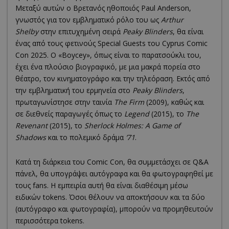
Μεταξύ αυτών ο Βρετανός ηθοποιός Paul Anderson,
γνωστός για τον εμβληματικό ρόλο του ως
Arthur
Shelby
στην επιτυχημένη σειρά
Peaky Blinders
, θα είναι
ένας από τους φετινούς Special Guests του Cyprus Comic
Con 2025. Ο «Boycey», όπως είναι το παρατσούκλι του,
έχει ένα πλούσιο βιογραφικό, με μια μακρά πορεία στο
θέατρο, τον κινηματογράφο και την τηλεόραση. Εκτός από
την εμβληματική του ερμηνεία στο
Peaky Blinders
,
πρωταγωνίστησε στην ταινία
The Firm
(2009), καθώς και
σε διεθνείς παραγωγές όπως το
Legend
(2015), το
The
Revenant
(2015), το
Sherlock Holmes: A Game of
Shadows
και το πολεμικό δράμα
’71
.
Κατά τη διάρκεια του Comic Con, θα συμμετάσχει σε Q&A
πάνελ, θα υπογράψει αυτόγραφα και θα φωτογραφηθεί με
τους fans. Η εμπειρία αυτή θα είναι διαθέσιμη μέσω
ειδικών tokens. Όσοι θέλουν να αποκτήσουν και τα δύο
(αυτόγραφο και φωτογραφία), μπορούν να προμηθευτούν
περισσότερα tokens.