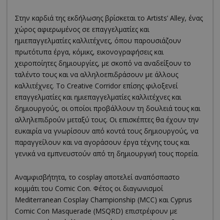
Στην καρδιά της εκδήλωσης βρίσκεται το Artists’ Alley, ένας
χώρος αφιερωμένος σε επαγγελματίες και
ημιεπαγγελματίες καλλιτέχνες, όπου παρουσιάζουν
πρωτότυπα έργα, κόμικς, εικονογραφήσεις και
χειροποίητες δημιουργίες, με σκοπό να αναδείξουν το
ταλέντο τους και να αλληλοεπιδράσουν με άλλους
καλλιτέχνες. Το Creative Corridor επίσης φιλοξενεί
επαγγελματίες και ημιεπαγγελματίες καλλιτέχνες και
δημιουργούς, οι οποίοι προβάλλουν τη δουλειά τους και
αλληλεπιδρούν μεταξύ τους. Οι επισκέπτες θα έχουν την
ευκαιρία να γνωρίσουν από κοντά τους δημιουργούς, να
παραγγείλουν και να αγοράσουν έργα τέχνης τους και
γενικά να εμπνευστούν από τη δημιουργική τους πορεία.
Αναμφισβήτητα, το cosplay αποτελεί αναπόσπαστο
κομμάτι του Comic Con. Φέτος οι διαγωνισμοί
Mediterranean Cosplay Championship (MCC) και Cyprus
Comic Con Masquerade (MSQRD) επιστρέφουν με