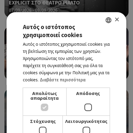
EXPLICIT ΣΤΟ ΘΕΑΤΡΟ ΡΙΑΛΤΟ
07/09/2026 - 09/09/2026
×
Αυτός ο ιστότοπος
χρησιμοποιεί cookies
GREEK
Αυτός ο ιστότοπος χρησιμοποιεί cookies για
ENGLISH
τη βελτίωση της εμπειρίας των χρηστών.
THEATRE
Χρησιμοποιώντας τον ιστότοπό μας,
SOOSHI MANGO ΣΤΟ ΔΗΜ. ΘΕΑΤΡΟ ΛΕΥΚΩΣΙΑΣ
παρέχετε τη συγκατάθεσή σας για όλα τα
20/10/2026 - 20/10/2026
cookies σύμφωνα με την Πολιτική μας για τα
cookies.
Διαβάστε περισσότερα
Απολύτως
Απόδοσης
απαραίτητα
CINEMA
Στόχευσης
Λειτουργικότητας
SPIDER-MAN: BRAND NEW DAY (ΝΕΑ ΤΑΙΝΙΑ)