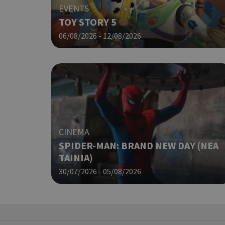
EVENTS
G_ENABLED_IDPS
TOY STORY 5
06/08/2026 - 12/08/2026
takeOverCookie
ShowNewVisitorP
CINEMA
SPIDER-MAN: BRAND NEW DAY (ΝΕΑ
LangCookie
ΤΑΙΝΙΑ)
30/07/2026 - 05/08/2026
PHPSESSID