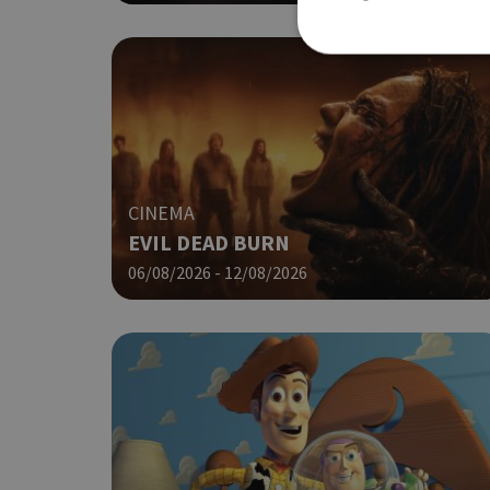
Τα απολύτως απαραίτητα
ιστότοπος δεν μπορεί ν
Ονοματεπώνυμο
CINEMA
EVIL DEAD BURN
G_ENABLED_IDPS
06/08/2026 - 12/08/2026
PHPSESSID