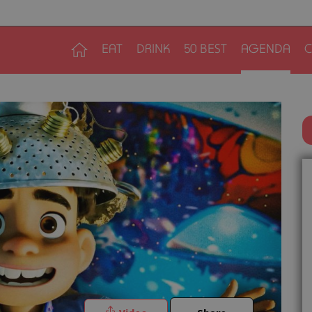
EAT
DRINK
50 BEST
AGENDA
C