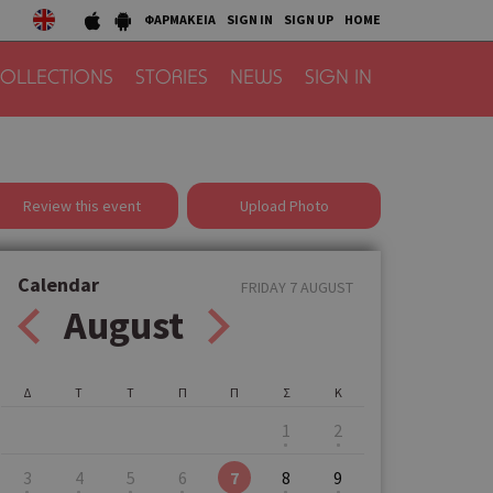
ΦΑΡΜΑΚΕΙΑ
SIGN IN
SIGN UP
HOME
OLLECTIONS
STORIES
NEWS
SIGN IN
Review this event
Upload Photo
Calendar
FRIDAY 7 AUGUST
August
Δ
Τ
Τ
Π
Π
Σ
Κ
1
2
3
4
5
6
7
8
9