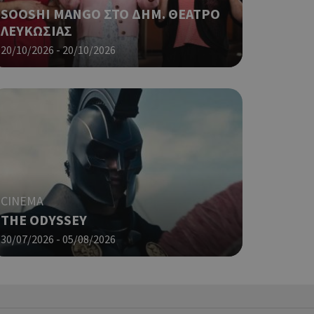
 σελίδων.
SOOSHI MANGO ΣΤΟ ΔΗΜ. ΘΕΑΤΡΟ
ο Google
ΛΕΥΚΩΣΙΑΣ
20/10/2026 - 20/10/2026
ping δηλαδή να
ρα στον χρήστη
 όπως είναι το
αι push down
ping δηλαδή να
ρα στον χρήστη
 όπως είναι το
αι push down
CINEMA
σει την
THE ODYSSEY
η.
30/07/2026 - 05/08/2026
φαρμογές που
ειται για ένα
που
η μεταβλητών
νήθως είναι