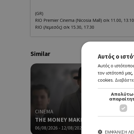
(GR)
RΙΟ Premier Cinema (Νicosia Mall) σ/κ 11.00, 13.10
RIO (Λεμεσός) σ/κ 15.30, 17.30
Similar
Αυτός ο ιστό
Αυτός ο ιστότοπος
τον ιστότοπό μας,
cookies.
Διαβάστε
Απολύτω
απαραίτη
CINEMA
THE MONEY MAKER (ΝΕΑ ΤΑΙΝΙΑ)
06/08/2026 - 12/08/2026
ΕΜΦΆΝΙΣΗ Λ