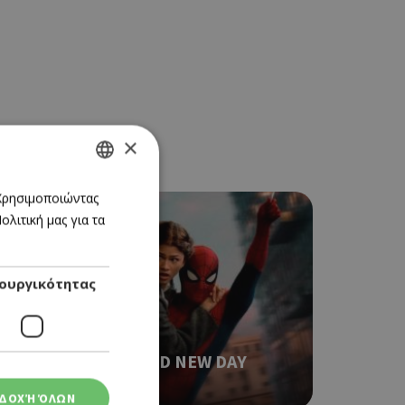
×
GREEK
 Χρησιμοποιώντας
λιτική μας για τα
ENGLISH
ουργικότητας
CINEMA
SPIDER-MAN: BRAND NEW DAY
06/08/2026 - 12/08/2026
ΔΟΧΉ ΌΛΩΝ