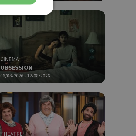
ση λογαριασμού. Ο
CINEMA
OBSESSION
ο Google
06/08/2026 - 12/08/2026
φαρμογές που
ειται για ένα
που
η μεταβλητών
νήθως είναι
γείται, ο
ναι
 αλλά ένα καλό
 κατάστασης
THEATRE