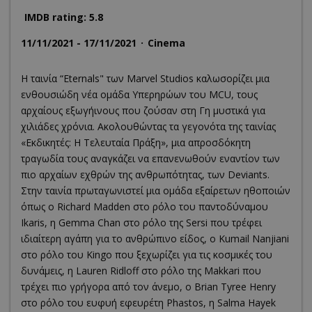
IMDB rating: 5.8
11/11/2021 - 17/11/2021
Cinema
Η ταινία “Eternals" των Marvel Studios καλωσορίζει μια
ενθουσιώδη νέα ομάδα Υπερηρώων του MCU, τους
αρχαίους εξωγήινους που ζούσαν στη Γη μυστικά για
χιλιάδες χρόνια. Ακολουθώντας τα γεγονότα της ταινίας
«Εκδικητές: Η Τελευταία Πράξη», μια απροσδόκητη
τραγωδία τους αναγκάζει να επανενωθούν εναντίον των
πιο αρχαίων εχθρών της ανθρωπότητας, των Deviants.
Στην ταινία πρωταγωνιστεί μια ομάδα εξαίρετων ηθοποιών
όπως ο Richard Madden στο ρόλο του παντοδύναμου
Ikaris, η Gemma Chan στο ρόλο της Sersi που τρέφει
ιδιαίτερη αγάπη για το ανθρώπινο είδος, ο Kumail Nanjiani
στο ρόλο του Kingo που ξεχωρίζει για τις κοσμικές του
δυνάμεις, η Lauren Ridloff στο ρόλο της Makkari που
τρέχει πιο γρήγορα από τον άνεμο, ο Brian Tyree Henry
στο ρόλο του ευφυή εφευρέτη Phastos, η Salma Hayek