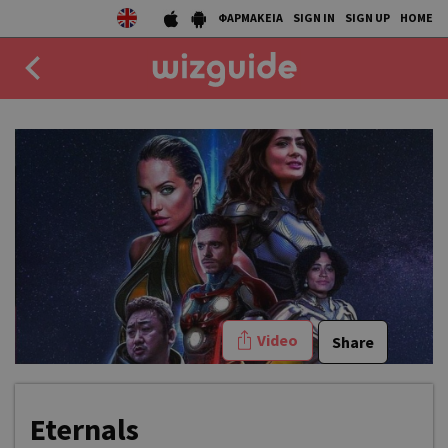
ΦΑΡΜΑΚΕΙΑ
SIGN IN
SIGN UP
HOME
EAT
DRINK
50 BEST
AGENDA
COLLECTIONS
Video
Share
STORIES
NEWS
Eternals