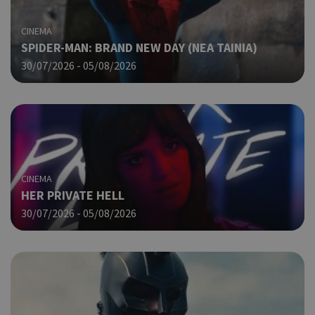
ban
pus
CINEMA
dow
SPIDER-MAN: BRAND NEW DAY (ΝΕΑ ΤΑΙΝΙΑ)
Χρη
ShowNewVisitorPopup
cyprus.wiz-
10 χρόνια
30/07/2026 - 05/08/2026
guide.com
για
Cap
να 
μόν
την
χρή
δια
ενέ
είν
CINEMA
ban
HER PRIVATE HELL
pus
dow
30/07/2026 - 05/08/2026
Χρη
LangCookie
cyprusen.wiz-
1 εβδομάδα 3
guide.com
μέρες
για
προ
επι
γλώ
επι