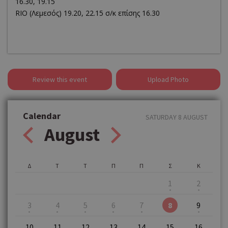
16.30, 19.15
RIO (Λεμεσός) 19.20, 22.15 σ/κ επίσης 16.30
Review this event
Upload Photo
Calendar
SATURDAY 8 AUGUST
August
Δ
Τ
Τ
Π
Π
Σ
Κ
1
2
3
4
5
6
7
8
9
10
11
12
13
14
15
16