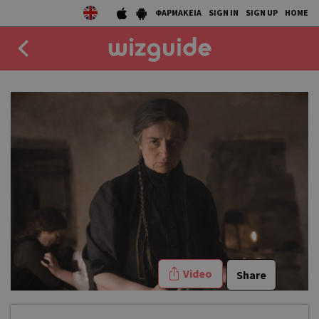
ΦΑΡΜΑΚΕΙΑ
SIGN IN
SIGN UP
HOME
EAT
DRINK
50 BEST
AGENDA
COLLECTIONS
STORIES
Video
Share
NEWS