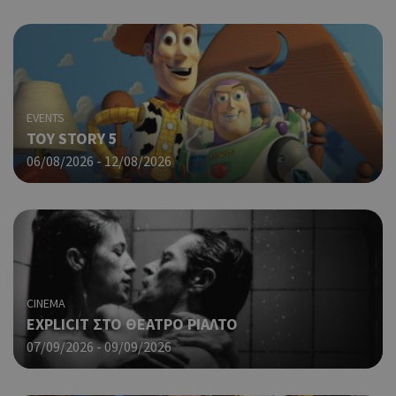
δημ
cyprus.wiz-
guide.com
από
που
στη
Πρό
ανα
γεν
πο
EVENTS
χρη
TOY STORY 5
για
06/08/2026 - 12/08/2026
μετ
περ
λει
χρή
είν
Google Privacy Policy
τυχ
πο
δημ
τρό
CINEMA
οπο
είν
EXPLICIT ΣΤΟ ΘΕΑΤΡΟ ΡΙΑΛΤΟ
συγ
07/09/2026 - 09/09/2026
για
ιστ
ένα