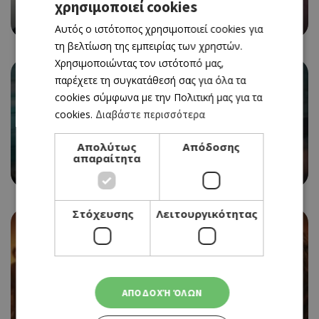
THE ODYSSEY
χρησιμοποιεί cookies
GREEK
06/08/2026 - 12/08/2026
Αυτός ο ιστότοπος χρησιμοποιεί cookies για
ENGLISH
τη βελτίωση της εμπειρίας των χρηστών.
Χρησιμοποιώντας τον ιστότοπό μας,
παρέχετε τη συγκατάθεσή σας για όλα τα
cookies σύμφωνα με την Πολιτική μας για τα
cookies.
Διαβάστε περισσότερα
CINEMA
Απολύτως
Απόδοσης
SPIDER-MAN: BRAND NEW DAY
απαραίτητα
06/08/2026 - 12/08/2026
Στόχευσης
Λειτουργικότητας
CINEMA
ΑΠΟΔΟΧΉ ΌΛΩΝ
EVIL DEAD BURN
06/08/2026 - 12/08/2026