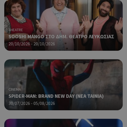
παρ
η δ
κατ
σύν
ένα
μετ
THEATRE
SOOSHI MANGO ΣΤΟ ΔΗΜ. ΘΕΑΤΡΟ ΛΕΥΚΩΣΙΑΣ
Χρη
G_ENABLED_IDPS
συνεδρία
Google LLC
για
.cyprus.wiz-
20/10/2026 - 20/10/2026
guide.com
Goo
Χρη
takeOverCookie
cyprus.wiz-
1 μέρα
guide.com
για
Cap
να 
μόν
την
χρή
CINEMA
δια
SPIDER-MAN: BRAND NEW DAY (ΝΕΑ ΤΑΙΝΙΑ)
ενέ
είν
30/07/2026 - 05/08/2026
ban
pus
dow
Χρη
ShowNewVisitorPopup
cyprus.wiz-
10 χρόνια