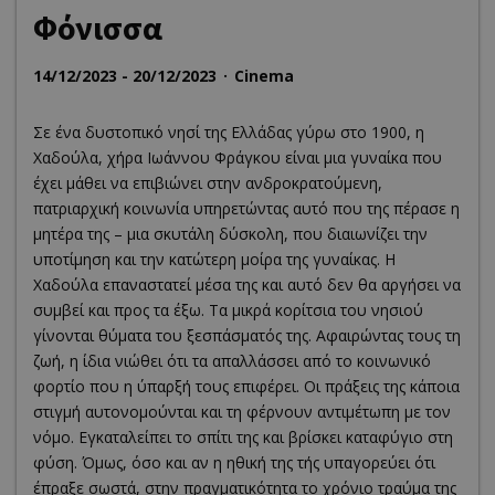
Φόνισσα
14/12/2023 - 20/12/2023
Cinema
Σε ένα δυστοπικό νησί της Ελλάδας γύρω στο 1900, η
Χαδούλα, χήρα Ιωάννου Φράγκου είναι μια γυναίκα που
έχει μάθει να επιβιώνει στην ανδροκρατούμενη,
πατριαρχική κοινωνία υπηρετώντας αυτό που της πέρασε η
μητέρα της – μια σκυτάλη δύσκολη, που διαιωνίζει την
υποτίμηση και την κατώτερη μοίρα της γυναίκας. Η
Χαδούλα επαναστατεί μέσα της και αυτό δεν θα αργήσει να
συμβεί και προς τα έξω. Τα μικρά κορίτσια του νησιού
γίνονται θύματα του ξεσπάσματός της. Αφαιρώντας τους τη
ζωή, η ίδια νιώθει ότι τα απαλλάσσει από το κοινωνικό
φορτίο που η ύπαρξή τους επιφέρει. Οι πράξεις της κάποια
στιγμή αυτονομούνται και τη φέρνουν αντιμέτωπη με τον
νόμο. Εγκαταλείπει το σπίτι της και βρίσκει καταφύγιο στη
φύση. Όμως, όσο και αν η ηθική της τής υπαγορεύει ότι
έπραξε σωστά, στην πραγματικότητα το χρόνιο τραύμα της