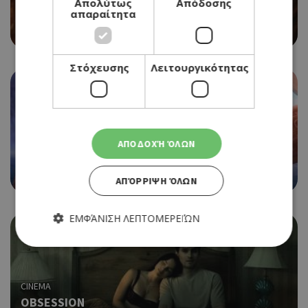
Απολύτως
Απόδοσης
EVIL DEAD BURN
απαραίτητα
06/08/2026 - 12/08/2026
Στόχευσης
Λειτουργικότητας
CINEMA
ΑΠΟΔΟΧΉ ΌΛΩΝ
MOANA
06/08/2026 - 12/08/2026
ΑΠΌΡΡΙΨΗ ΌΛΩΝ
ΕΜΦΆΝΙΣΗ ΛΕΠΤΟΜΕΡΕΙΏΝ
Απολύτως απαραίτητα
Απόδοσης
CINEMA
Στόχευσης
Λειτουργικότητας
OBSESSION