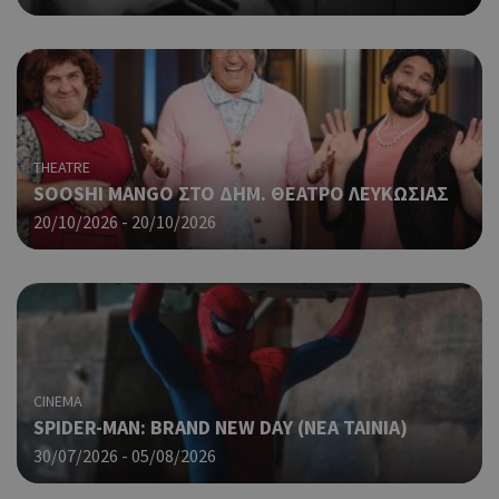
λει
χρή
είν
Google Privacy Policy
τυχ
πο
δημ
τρό
οπο
THEATRE
είν
SOOSHI MANGO ΣΤΟ ΔΗΜ. ΘΕΑΤΡΟ ΛΕΥΚΩΣΙΑΣ
συγ
για
20/10/2026 - 20/10/2026
ιστ
ένα
παρ
η δ
κατ
σύν
ένα
μετ
CINEMA
Χρη
G_ENABLED_IDPS
συνεδρία
Google LLC
SPIDER-MAN: BRAND NEW DAY (ΝΕΑ ΤΑΙΝΙΑ)
για
.cyprus.wiz-
guide.com
30/07/2026 - 05/08/2026
Goo
Χρη
takeOverCookie
cyprus.wiz-
1 μέρα