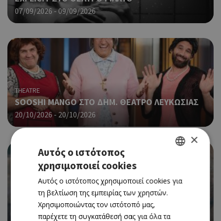
07/09/2026 - 09/09/2026
THEATRE
SOOSHI MANGO ΣΤΟ ΔΗΜ. ΘΕΑΤΡΟ ΛΕΥΚΩΣΙΑΣ
20/10/2026 - 20/10/2026
×
Αυτός ο ιστότοπος
χρησιμοποιεί cookies
GREEK
Αυτός ο ιστότοπος χρησιμοποιεί cookies για
ENGLISH
τη βελτίωση της εμπειρίας των χρηστών.
CINEMA
Χρησιμοποιώντας τον ιστότοπό μας,
SPIDER-MAN: BRAND NEW DAY (ΝΕΑ ΤΑΙΝΙΑ)
παρέχετε τη συγκατάθεσή σας για όλα τα
30/07/2026 - 05/08/2026