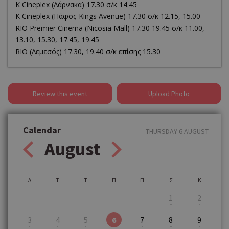
K Cineplex (Λάρνακα) 17.30 σ/κ 14.45
K Cineplex (Πάφος-Kings Avenue) 17.30 σ/κ 12.15, 15.00
RΙΟ Premier Cinema (Νicosia Mall) 17.30 19.45 σ/κ 11.00,
13.10, 15.30, 17.45, 19.45
RIO (Λεμεσός) 17.30, 19.40 σ/κ επίσης 15.30
Review this event
Upload Photo
Calendar
THURSDAY 6 AUGUST
August
Δ
Τ
Τ
Π
Π
Σ
Κ
1
2
3
4
5
6
7
8
9