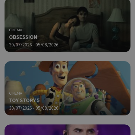
πο
χρη
για
μετ
περ
λει
CINEMA
χρή
OBSESSION
είν
Google Privacy Policy
30/07/2026 - 05/08/2026
τυχ
πο
δημ
τρό
οπο
είν
συγ
για
ιστ
CINEMA
ένα
παρ
TOY STORY 5
η δ
30/07/2026 - 05/08/2026
κατ
σύν
ένα
μετ