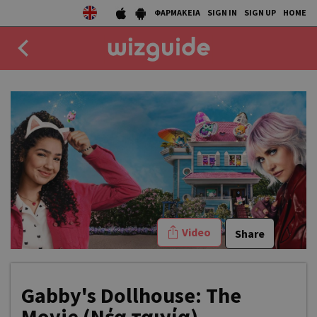
ΦΑΡΜΑΚΕΙΑ
SIGN IN
SIGN UP
HOME
EAT
DRINK
50 BEST
AGENDA
COLLECTIONS
Video
Share
STORIES
NEWS
Gabby's Dollhouse: The
Movie (Νέα ταινία)