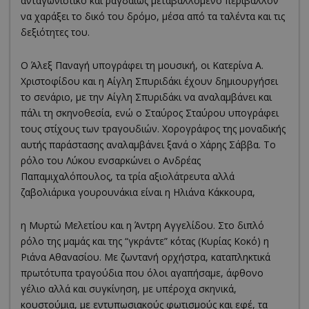
ανταγωνιστικό και ραγδαίως μεταβαλλόμενο περιβάλλον
να χαράξει το δικό του δρόμο, μέσα από τα ταλέντα και τις
δεξιότητες του.
Ο Άλεξ Παναγή υπογράφει τη μουσική, οι Κατερίνα Α.
Χριστοφίδου και η Αίγλη Σπυριδάκι έχουν δημιουργήσει
το σενάριο, με την Αίγλη Σπυριδάκι να αναλαμβάνει και
πάλι τη σκηνοθεσία, ενώ ο Σταύρος Σταύρου υπογράφει
τους στίχους των τραγουδιών. Χορογράφος της μοναδικής
αυτής παράστασης αναλαμβάνει ξανά ο Χάρης Σάββα. Το
ρόλο του Λύκου ενσαρκώνει ο Ανδρέας
Παπαμιχαλόπουλος, τα τρία αξιολάτρευτα αλλά
ζαβολιάρικα γουρουνάκια είναι η Ηλιάνα Κάκκουρα,
η Μυρτώ Μελετίου και η Άντρη Αγγελίδου. Στο διπλό
ρόλο της μαμάς και της “γκράντε” κότας (Κυρίας Κοκό) η
Ριάνα Αθανασίου. Με ζωντανή ορχήστρα, καταπληκτικά
πρωτότυπα τραγούδια που όλοι αγαπήσαμε, άφθονο
γέλιο αλλά και συγκίνηση, με υπέροχα σκηνικά,
κουστούμια, με εντυπωσιακούς φωτισμούς και εφέ, τα