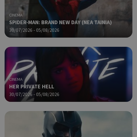
ενέ
είν
ban
CINEMA
pus
SPIDER-MAN: BRAND NEW DAY (ΝΕΑ ΤΑΙΝΙΑ)
dow
30/07/2026 - 05/08/2026
Χρη
LangCookie
cyprusen.wiz-
1 εβδομάδα 3
guide.com
μέρες
για
προ
επι
γλώ
επι
Coo
PHPSESSID
συνεδρία
PHP.net
δημ
cyprusen.wiz-
CINEMA
guide.com
από
HER PRIVATE HELL
που
30/07/2026 - 05/08/2026
στη
Πρό
ανα
γεν
πο
χρη
για
μετ