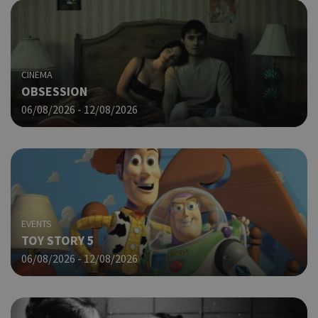
χρη
για
μετ
περ
λει
χρή
CINEMA
είν
OBSESSION
Google Privacy Policy
τυχ
06/08/2026 - 12/08/2026
πο
δημ
τρό
οπο
είν
συγ
για
ιστ
ένα
EVENTS
παρ
TOY STORY 5
η δ
κατ
06/08/2026 - 12/08/2026
σύν
ένα
μετ
Χρη
G_ENABLED_IDPS
συνεδρία
Google LLC