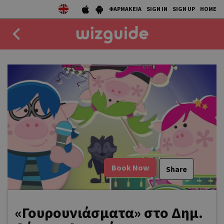
ΦΑΡΜΑΚΕΙΑ
SIGN IN
SIGN UP
HOME
EAT
DRINK
50 BEST
AGENDA
COLLECTIONS
Book Now
Share
STORIES
NEWS
«Γουρουνιάσματα» στο Δημ.