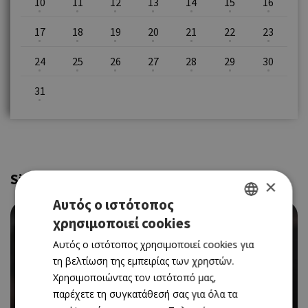
10
11
12
13
14
15
16
17
18
19
20
21
22
23
24
25
26
27
28
29
30
31
Similar
×
Αυτός ο ιστότοπος
χρησιμοποιεί cookies
GREEK
Αυτός ο ιστότοπος χρησιμοποιεί cookies για
ENGLISH
τη βελτίωση της εμπειρίας των χρηστών.
CINEMA
Χρησιμοποιώντας τον ιστότοπό μας,
THE MONEY MAKER (ΝΕΑ ΤΑΙΝΙΑ)
παρέχετε τη συγκατάθεσή σας για όλα τα
06/08/2026 - 12/08/2026