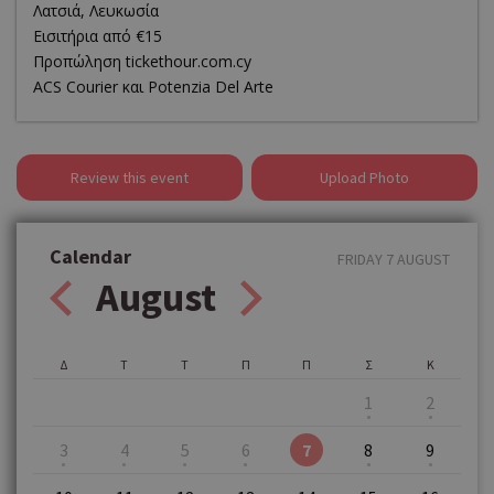
Λατσιά, Λευκωσία
Εισιτήρια από €15
Προπώληση tickethour.com.cy
ACS Courier και Potenzia Del Arte
Review this event
Upload Photo
Calendar
FRIDAY 7 AUGUST
August
Δ
Τ
Τ
Π
Π
Σ
Κ
1
2
3
4
5
6
7
8
9