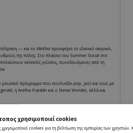
 απόδραση — και το Minthis προσφέρει το ιδανικό σκηνικό,
υθμούς της πόλης. Στο πλαίσιο του Summer Social στο
απολαύσουν εκλεκτές γεύσεις, συνοδευόμενες από τη
ia.
 μουσικό πρόγραμμα που συνδυάζει pop, jazz και soul, με
erald, η Aretha Franklin και ο Stevie Wonder, αλλά και
ία, ζωντανή μουσική και τη μοναδική ατμόσφαιρα του
τοπος χρησιμοποιεί cookies
 χρησιμοποιεί cookies για τη βελτίωση της εμπειρίας των χρηστών.