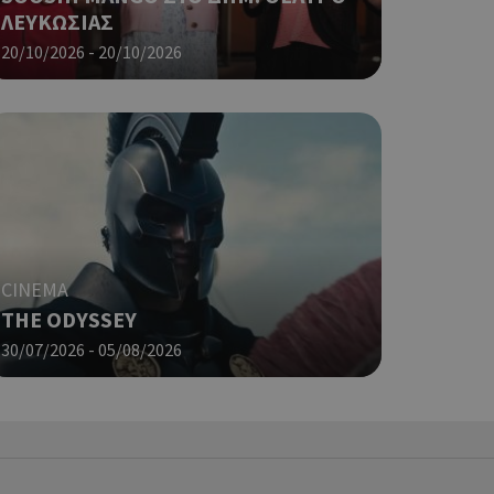
 όπως είναι το
ΛΕΥΚΩΣΙΑΣ
αι push down
20/10/2026 - 20/10/2026
σει την
η.
φαρμογές που
ειται για ένα
που
η μεταβλητών
νήθως είναι
γείται, ο
ναι
 αλλά ένα καλό
CINEMA
 κατάστασης
 σελίδων.
THE ODYSSEY
30/07/2026 - 05/08/2026
ping δηλαδή να
ρα στον χρήστη
 όπως είναι το
αι push down
ια τη διάκριση
ό είναι