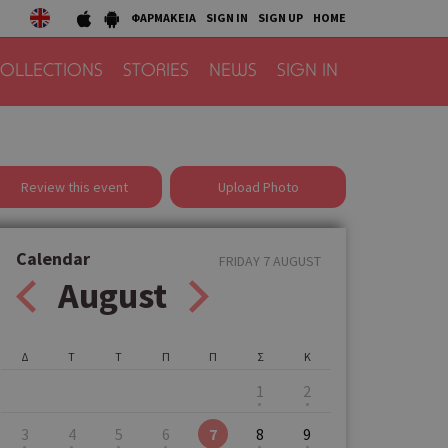
ΦΑΡΜΑΚΕΙΑ
SIGN IN
SIGN UP
HOME
OLLECTIONS
STORIES
NEWS
SIGN IN
Review this event
Upload Photo
Calendar
FRIDAY 7 AUGUST
August
Δ
Τ
Τ
Π
Π
Σ
Κ
1
2
3
4
5
6
7
8
9