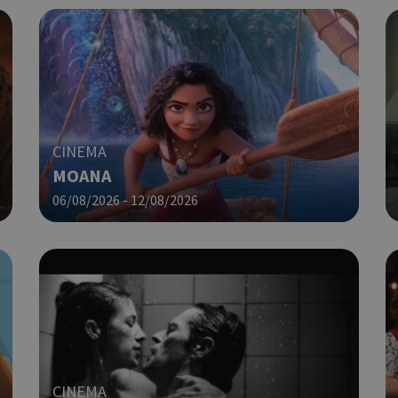
.cyprusen.wiz-
guide.com
Cookie που δημιουργείται από ε
συνεδρία
PHP.net
βασίζονται στη γλώσσα PHP. Πρόκ
cyprus.wiz-
guide.com
αναγνωριστικό γενικού σκοπού 
χρησιμοποιείται για τη διατήρησ
περιόδου λειτουργίας χρήστη. Συ
ένας τυχαίος αριθμός που δημιουρ
τρόπος με τον οποίο μπορεί να εί
CINEMA
συγκεκριμένος για τον ιστότοπο,
MOANA
παράδειγμα είναι η διατήρηση της
Google Privacy Policy
σύνδεσης για έναν χρήστη μεταξύ
06/08/2026 - 12/08/2026
Χρησιμοποιήθηκε για σύνδεση στ
συνεδρία
Google LLC
.cyprus.wiz-
guide.com
Χρησιμοποιείται για σκοπούς Cap
cyprus.wiz-
1 μέρα
guide.com
εμφανίζει μόνο μια φορά την ημέ
διάφορες διαφημιστικές ενέργειες
take over banner και τα push up κ
banners.
Χρησιμοποιείται για σκοπούς Cap
opup
cyprus.wiz-
10 χρόνια
guide.com
εμφανίζει μόνο μια φορά την ημέ
CINEMA