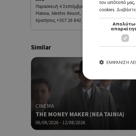
τον ιστότοπό μας,
Παρασκευή 4 Σεπτέμβρη 2026
cookies.
Διαβάστε
Plateia, Minthis Resort, 19.30
Κρατήσεις +357 26 842 273
Απολύτω
απαραίτη
Similar
ΕΜΦΆΝΙΣΗ Λ
Τα απολύτως απαραίτητα
CINEMA
ιστότοπος δεν μπορεί ν
THE MONEY MAKER (ΝΕΑ ΤΑΙΝΙΑ)
Ονοματεπώνυμο
06/08/2026 - 12/08/2026
G_ENABLED_IDPS