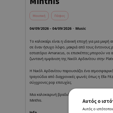
Minthis
Moυσική
Πάφος
04/09/2026 - 04/09/2026
Music
Το καλοκαίρι είναι η ιδανική εποχή για μια μικρή
σε έναν ήσυχο λόφο, μακριά από τους έντονους ρ
εστιατόριο Amaracus, οι επισκέπτες μπορούν να 
ζωντανή εμφάνιση της Νικόλ Αρδανίτου στην Plate
Η Νικόλ Αρδανίτου παρουσιάζει ένα ατμοσφαιρικό
τραγούδια από διαχρονικές φωνές όπως η Ella Fitzg
σύγχρονες pop επιτυχίες.
Μια καλοκαιρινή βραδιά που συνδυάζει γαστρονομ
Αυτός ο ιστό
Minthis.
Αυτός ο ιστότοπος
Info