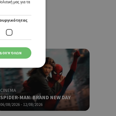
λιτική μας για τα
ENGLISH
ουργικότητας
ΔΟΧΉ ΌΛΩΝ
ση λογαριασμού. Ο
CINEMA
SPIDER-MAN: BRAND NEW DAY
06/08/2026 - 12/08/2026
ο Google