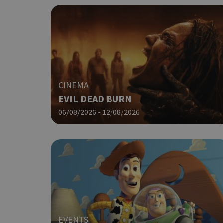
PHPSESSID
CINEMA
EVIL DEAD BURN
06/08/2026 - 12/08/2026
G_ENABLED_IDPS
takeOverCookie
ShowNewVisitorP
EVENTS