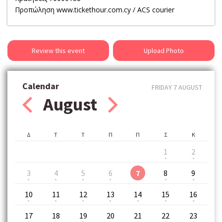
Προπώληση www.tickethour.com.cy / ACS courier
Review this event
Upload Photo
Calendar
FRIDAY 7 AUGUST
August
Δ
Τ
Τ
Π
Π
Σ
Κ
1
2
3
4
5
6
7
8
9
10
11
12
13
14
15
16
17
18
19
20
21
22
23