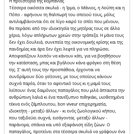
Η προΐστορία της κομπανίας
Τέσσερα οικόσιτα σκυλιά - η Ίρμα, ο Μάνιος, η Λούπη και η
Πόπο - αφήνουν τη θαλπωρή του σπιτιού τους, μόλις
αντιλαμβάνονται ότι σε λίγο καιρό το σπίτι που μένουν,
θα περάσει από την ιδιοκτησία της μητέρας τους σε άλλα
χέρια, λόγω απλήρωτων χρεών στην τράπεζα. Η μάνα τους
δεν έχει δουλειά, συνεπεία της οικονομικής κρίσης και της
πανδημίας και άρα δεν έχει λεφτά για να πληρώσει.
Αποφασίζουν λοιπόν να κάνουν κάτι, για να βοηθήσουν
την κατάσταση, μπας και βγάλουν κάνα φράγκο στη θέση
της. Σ’ αυτή τους την προσπάθεια, έρχονται να
συνδράμουν δύο γείτονες, με τους οποίους κάνουν
συχνά παρέα, όταν το αφεντικό τους κι η μαμά τους
λείπουν: ένας δαιμόνιος παπαγάλος που μιλά άπταιστα την
ανθρώπινη λαλιά κι ένα πανέξυπνο πιθηκάκι, υιοθετημένα
τέκνα ενός ζάμπλουτου, bon viveur επιχειρηματία,
ιδιοκτήτη - μεταξύ άλλων - κι ενός ζωολογικού κήπου,
που ταξιδεύει συχνά, εισάγοντας -μεταξύ άλλων -
παράνομα, σπάνια και υπό εξαφάνιση είδη ζώων. Ο
παπαγάλος, προτείνει στα τέσσερα σκυλιά να γράψουν ένα