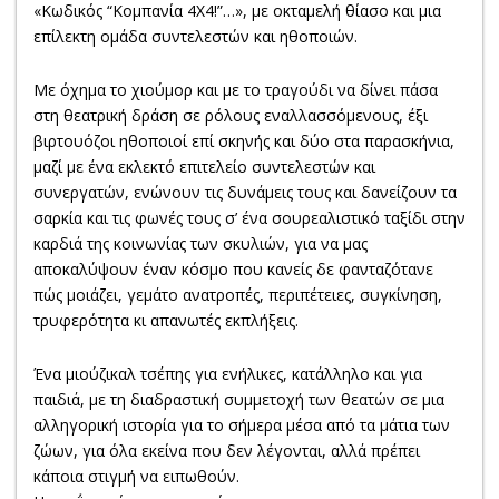
«Κωδικός “Κομπανία 4Χ4!”…», με οκταμελή θίασο και μια
επίλεκτη ομάδα συντελεστών και ηθοποιών.
Με όχημα το χιούμορ και με το τραγούδι να δίνει πάσα
στη θεατρική δράση σε ρόλους εναλλασσόμενους, έξι
βιρτουόζοι ηθοποιοί επί σκηνής και δύο στα παρασκήνια,
μαζί με ένα εκλεκτό επιτελείο συντελεστών και
συνεργατών, ενώνουν τις δυνάμεις τους και δανείζουν τα
σαρκία και τις φωνές τους σ’ ένα σουρεαλιστικό ταξίδι στην
καρδιά της κοινωνίας των σκυλιών, για να μας
αποκαλύψουν έναν κόσμο που κανείς δε φανταζότανε
πώς μοιάζει, γεμάτο ανατροπές, περιπέτειες, συγκίνηση,
τρυφερότητα κι απανωτές εκπλήξεις.
Ένα μιούζικαλ τσέπης για ενήλικες, κατάλληλο και για
παιδιά, με τη διαδραστική συμμετοχή των θεατών σε μια
αλληγορική ιστορία για το σήμερα μέσα από τα μάτια των
ζώων, για όλα εκείνα που δεν λέγονται, αλλά πρέπει
κάποια στιγμή να ειπωθούν.