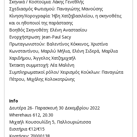
Σκηνικά / Κοστούμια: Λάκης Γενεθλής
Σχεδιασμός Φωτισμού: Παναγιώτης Μανούσης
Κίνηση/Χορογραφία: Ήβη Χατζηβασιλείου, η σκηνοθέτις
και οι ηθοποιοί της παράστασης
Βοηθός Σκηνοθέτη: Ελένη Αναστασίου
Ενορχήστρωση: Jean-Paul Sacy
Πρωταγωνιστούν: Βαλεντίνος Κόκκινος, Χριστίνα
Κωνσταντίνου, Μαριλύ Μήλια, Ελένη Σιδερά, Μαρίλια
Χαριδήμου, Άγγελος Χατζημιχαήλ
Έκτακτη συμμετοχή: Λέα Μαλένη
Συμπληρωματικοί ρόλοι/ Χειρισμός Κούκλων: Παναγιώτα
Πέτρου, Μιχάλης Κολοκοτρώνης
Ιnfo
Δευτέρα 26- Παρασκευή 30 Δεκεμβρίου 2022
Wherehaus 612, 20.30
Μιχαήλ Κουσουλίδη 5, Παλλουριώτισσα
Εισιτήρια €12/€15
Κρατήσεις 70000138