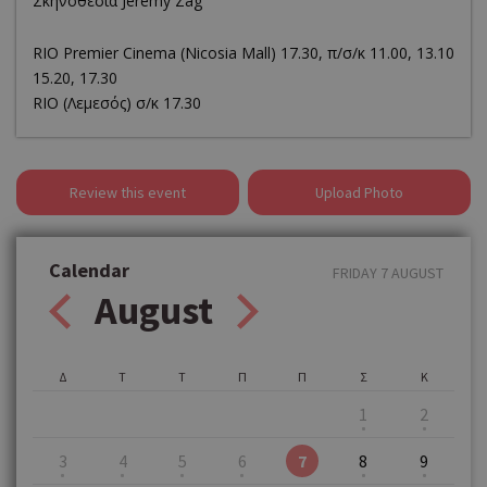
Σκηνοθεσία Jeremy Zag
RΙΟ Premier Cinema (Νicosia Mall) 17.30, π/σ/κ 11.00, 13.10
15.20, 17.30
RIO (Λεμεσός) σ/κ 17.30
Review this event
Upload Photo
Calendar
FRIDAY 7 AUGUST
August
Δ
Τ
Τ
Π
Π
Σ
Κ
1
2
3
4
5
6
7
8
9