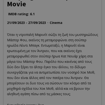
Movie
IMDB rating: 6.1
21/09/2023 - 27/09/2023
Cinema
Όταν η ντροπαλή Μαρινέτ σώζει τη ζωή του μυστηριώδους
Μάστερ Φου, εκείνος τη μεταμορφώνει στη σούπερ
ηρωίδα Λέιντι Μπαγκ. Εντωμεταξύ, η Μαρινέτ είναι
ερωτευμένη με τον Άντριεν, που και εκείνος έχει
μεταμορφωθεί στον σούπερ ήρωα Κατ Νουάρ χάρη στα
μάγια του Μάστερ Φου. Παρόλο που κανένας από τους
δύο δεν ξέρει το άλτερ έγκο του άλλου, το δίδυμο
συνεργάζεται για να αντιμετωπίσει τον νοσηρό Χοκ Μοθ,
που δεν είναι άλλος από τον πατέρα του Άντριεν. Θα
μπορέσουν οι δυο τους να σώσουν τον κόσμο από τα
μοχθηρά σχέδια του Χοκ Μοθ, αλλά και να βρουν την
αληθινή αγάπη πίσω από τις μάσκες τους;