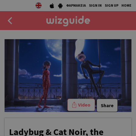
ΦΑΡΜΑΚΕΙΑ
SIGN IN
SIGN UP
HOME
EAT
DRINK
50 BEST
AGENDA
COLLECTIONS
Video
Share
STORIES
NEWS
Ladybug & Cat Noir, the