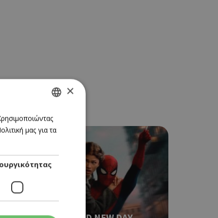
×
GREEK
 Χρησιμοποιώντας
λιτική μας για τα
ENGLISH
ουργικότητας
CINEMA
SPIDER-MAN: BRAND NEW DAY