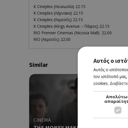
K Cineplex (Λευκωσία) 22.15
K Cineplex (Λάρνακα) 22.15
K Cineplex (Λεμεσός) 22.15
K Cineplex (Kings Avenue – Πάφος) 22.15
RΙΟ Premier Cinemas (Nicosia Mall) 22.00
RIO (Λεμεσός) 22.00
Αυτός ο ιστό
Similar
Αυτός ο ιστότοπος
τον ιστότοπό μας,
cookies.
Διαβάστε
Απολύτω
απαραίτη
CINEMA
THE MONEY MAKER (ΝΕΑ ΤΑΙΝΙΑ)