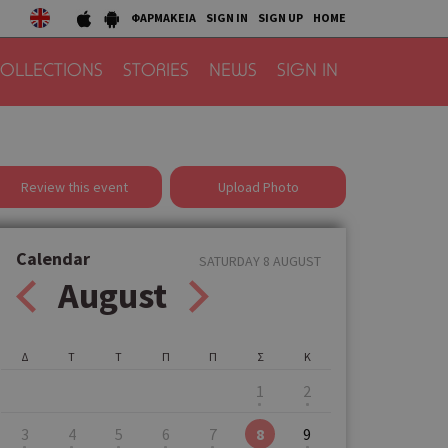
ΦΑΡΜΑΚΕΙΑ
SIGN IN
SIGN UP
HOME
OLLECTIONS
STORIES
NEWS
SIGN IN
Review this event
Upload Photo
Calendar
SATURDAY 8 AUGUST
August
Δ
Τ
Τ
Π
Π
Σ
Κ
1
2
3
4
5
6
7
8
9