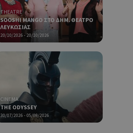
 κατάστασης
 σελίδων.
THEATRE
ο Google
SOOSHI MANGO ΣΤΟ ΔΗΜ. ΘΕΑΤΡΟ
ΛΕΥΚΩΣΙΑΣ
20/10/2026 - 20/10/2026
ping δηλαδή να
ρα στον χρήστη
 όπως είναι το
αι push down
ping δηλαδή να
ρα στον χρήστη
 όπως είναι το
αι push down
σει την
CINEMA
η.
THE ODYSSEY
φαρμογές που
30/07/2026 - 05/08/2026
ειται για ένα
που
η μεταβλητών