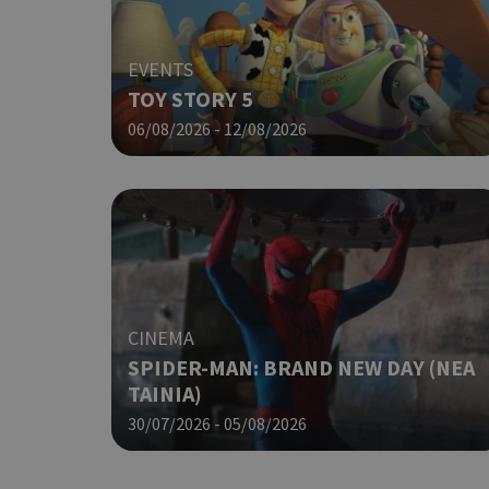
G_ENABLED_IDPS
EVENTS
TOY STORY 5
06/08/2026 - 12/08/2026
takeOverCookie
ShowNewVisitorP
CINEMA
LangCookie
SPIDER-MAN: BRAND NEW DAY (ΝΕΑ
ΤΑΙΝΙΑ)
PHPSESSID
30/07/2026 - 05/08/2026