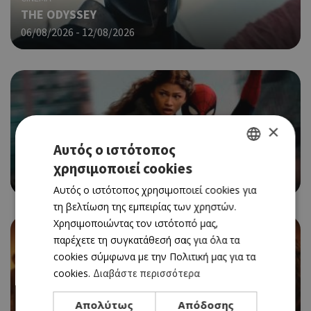
THE ODYSSEY
06/08/2026 - 12/08/2026
×
CINEMA
Αυτός ο ιστότοπος
SPIDER-MAN: BRAND NEW DAY
χρησιμοποιεί cookies
GREEK
06/08/2026 - 12/08/2026
Αυτός ο ιστότοπος χρησιμοποιεί cookies για
ENGLISH
τη βελτίωση της εμπειρίας των χρηστών.
Χρησιμοποιώντας τον ιστότοπό μας,
παρέχετε τη συγκατάθεσή σας για όλα τα
cookies σύμφωνα με την Πολιτική μας για τα
cookies.
Διαβάστε περισσότερα
CINEMA
Απολύτως
Απόδοσης
EVIL DEAD BURN