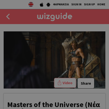
ΦΑΡΜΑΚΕΙΑ
SIGN IN
SIGN UP
HOME
EAT
DRINK
50 BEST
AGENDA
COLLECTIONS
Video
Share
STORIES
NEWS
Masters of the Universe (Νέα