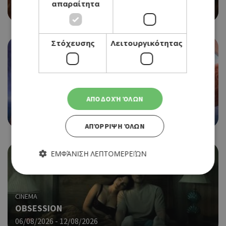
απαραίτητα
06/08/2026 - 12/08/2026
Στόχευσης
Λειτουργικότητας
CINEMA
ΑΠΟΔΟΧΉ ΌΛΩΝ
MOANA
06/08/2026 - 12/08/2026
ΑΠΌΡΡΙΨΗ ΌΛΩΝ
ΕΜΦΆΝΙΣΗ ΛΕΠΤΟΜΕΡΕΙΏΝ
Απολύτως απαραίτητα
Απόδοσης
CINEMA
OBSESSION
Στόχευσης
Λειτουργικότητας
06/08/2026 - 12/08/2026