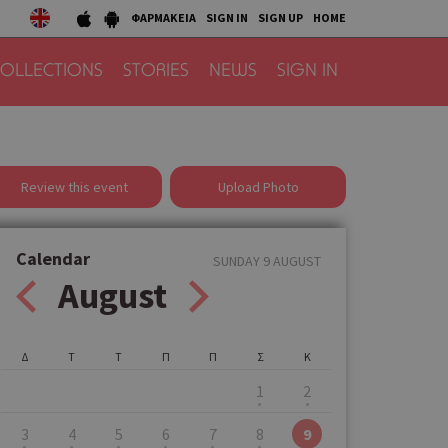
ΦΑΡΜΑΚΕΙΑ
SIGN IN
SIGN UP
HOME
OLLECTIONS
STORIES
NEWS
SIGN IN
Review this event
Upload Photo
Calendar
SUNDAY 9 AUGUST
August
Δ
Τ
Τ
Π
Π
Σ
Κ
1
2
3
4
5
6
7
8
9