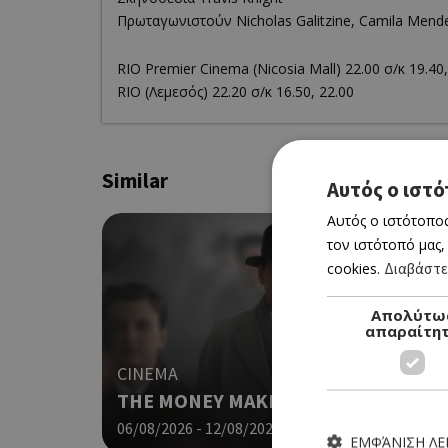
Πρωταγωνιστούν Nicholas Galitzine, Camila Mendes
RΙΟ Premier Cinema (Νicosia Mall) 22.00 σ/κ 19.40,
RIO (Λεμεσός) 22.20 σ/κ 16.50, 22.00
Similar
Αυτός ο ιστό
Αυτός ο ιστότοπος
τον ιστότοπό μας,
cookies.
Διαβάστε
Απολύτω
απαραίτη
CINEMA
THE MONEY MAKER (ΝΕΑ ΤΑΙΝΙΑ)
06/08/2026 - 12/08/2026
ΕΜΦΆΝΙΣΗ Λ