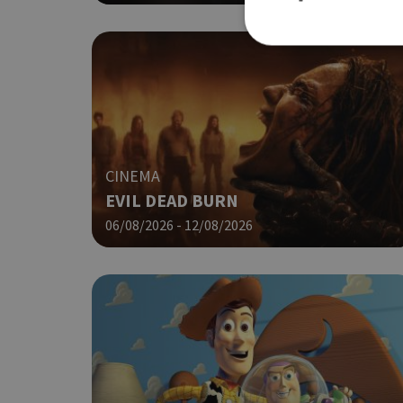
Τα απολύτως απαραίτητα
ιστότοπος δεν μπορεί ν
Ονοματεπώνυμο
CINEMA
EVIL DEAD BURN
G_ENABLED_IDPS
06/08/2026 - 12/08/2026
PHPSESSID