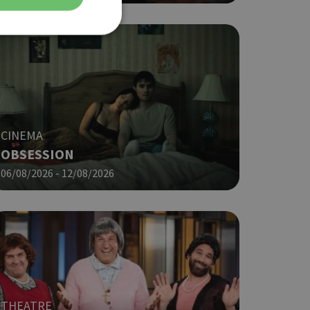
ση λογαριασμού. Ο
CINEMA
OBSESSION
ο Google
06/08/2026 - 12/08/2026
φαρμογές που
ειται για ένα
που
η μεταβλητών
νήθως είναι
γείται, ο
ναι
 αλλά ένα καλό
 κατάστασης
THEATRE