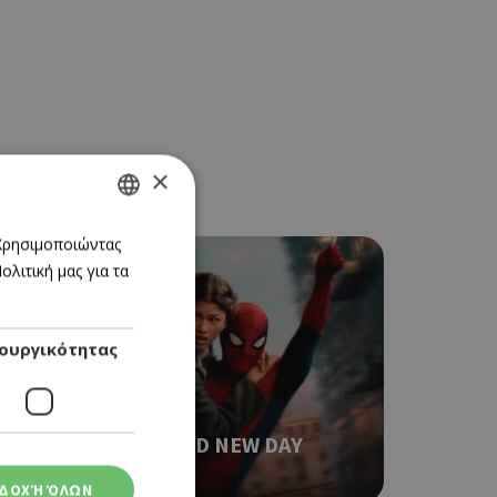
×
GREEK
 Χρησιμοποιώντας
λιτική μας για τα
ENGLISH
ουργικότητας
CINEMA
SPIDER-MAN: BRAND NEW DAY
06/08/2026 - 12/08/2026
ΔΟΧΉ ΌΛΩΝ