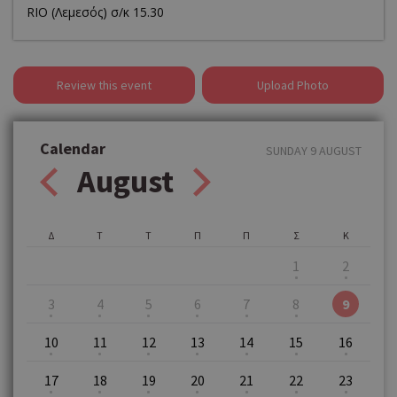
RIO (Λεμεσός) σ/κ 15.30
Review this event
Upload Photo
Calendar
SUNDAY 9 AUGUST
August
Δ
Τ
Τ
Π
Π
Σ
Κ
1
2
3
4
5
6
7
8
9
10
11
12
13
14
15
16
17
18
19
20
21
22
23