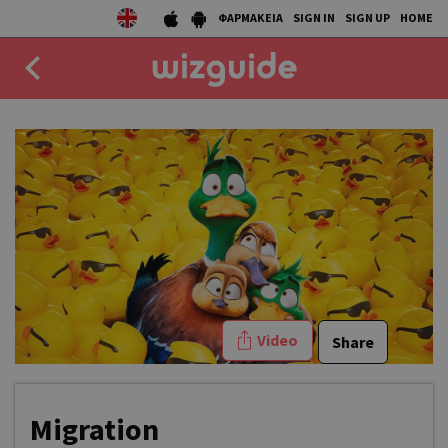
ΦΑΡΜΑΚΕΙΑ
SIGN IN
SIGN UP
HOME
EAT
DRINK
50 BEST
AGENDA
COLLECTIONS
Video
Share
STORIES
NEWS
Migration