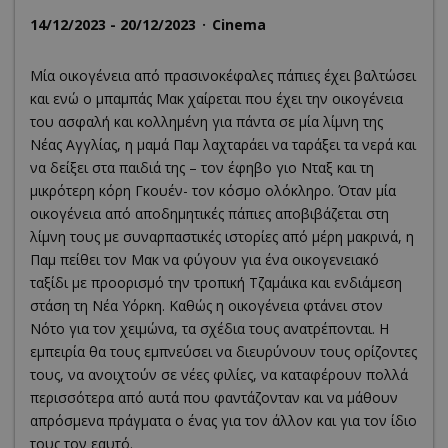
14/12/2023 - 20/12/2023
Cinema
Μία οικογένεια από πρασινοκέφαλες πάπιες έχει βαλτώσει
και ενώ ο μπαμπάς Μακ χαίρεται που έχει την οικογένεια
του ασφαλή και κολλημένη για πάντα σε μία λίμνη της
Νέας Αγγλίας, η μαμά Παμ λαχταράει να ταράξει τα νερά και
να δείξει στα παιδιά της – τον έφηβο γιο Νταξ και τη
μικρότερη κόρη Γκουέν- τον κόσμο ολόκληρο. Όταν μία
οικογένεια από αποδημητικές πάπιες αποβιβάζεται στη
λίμνη τους με συναρπαστικές ιστορίες από μέρη μακρινά, η
Παμ πείθει τον Μακ να φύγουν για ένα οικογενειακό
ταξίδι με προορισμό την τροπική Τζαμάικα και ενδιάμεση
στάση τη Νέα Υόρκη. Καθώς η οικογένεια φτάνει στον
Νότο για τον χειμώνα, τα σχέδια τους ανατρέπονται. Η
εμπειρία θα τους εμπνεύσει να διευρύνουν τους ορίζοντες
τους, να ανοιχτούν σε νέες φιλίες, να καταφέρουν πολλά
περισσότερα από αυτά που φαντάζονταν και να μάθουν
απρόσμενα πράγματα ο ένας για τον άλλον και για τον ίδιο
τους τον εαυτό.