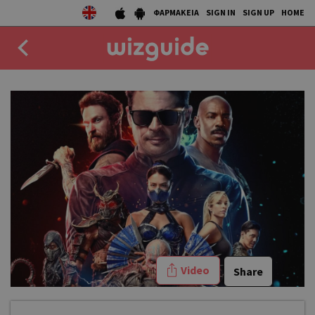
ΦΑΡΜΑΚΕΙΑ
SIGN IN
SIGN UP
HOME
EAT
DRINK
50 BEST
AGENDA
COLLECTIONS
STORIES
Video
Share
NEWS