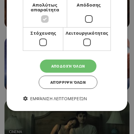
Απολύτως
Απόδοσης
CINEMA
απαραίτητα
EVIL DEAD BURN
06/08/2026 - 12/08/2026
Στόχευσης
Λειτουργικότητας
ΑΠΟΔΟΧΉ ΌΛΩΝ
CINEMA
MOANA
ΑΠΌΡΡΙΨΗ ΌΛΩΝ
06/08/2026 - 12/08/2026
ΕΜΦΆΝΙΣΗ ΛΕΠΤΟΜΕΡΕΙΏΝ
Απολύτως απαραίτητα
Απόδοσης
CINEMA
Στόχευσης
Λειτουργικότητας