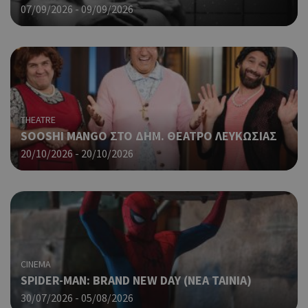
περ
07/09/2026 - 09/09/2026
λει
χρή
είν
Google Privacy Policy
τυχ
πο
δημ
τρό
οπο
είν
THEATRE
συγ
SOOSHI MANGO ΣΤΟ ΔΗΜ. ΘΕΑΤΡΟ ΛΕΥΚΩΣΙΑΣ
για
20/10/2026 - 20/10/2026
ιστ
ένα
παρ
η δ
κατ
σύν
ένα
μετ
CINEMA
Χρη
G_ENABLED_IDPS
συνεδρία
Google LLC
για
SPIDER-MAN: BRAND NEW DAY (ΝΕΑ ΤΑΙΝΙΑ)
.cyprus.wiz-
guide.com
Goo
30/07/2026 - 05/08/2026