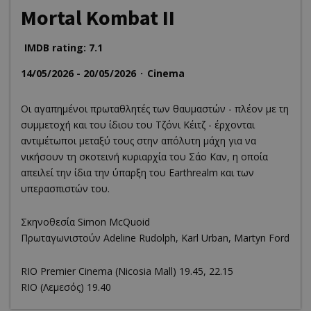
Mortal Kombat II
IMDB rating: 7.1
14/05/2026 - 20/05/2026
Cinema
Οι αγαπημένοι πρωταθλητές των θαυμαστών - πλέον με τη
συμμετοχή και του ίδιου του Τζόνι Κέιτζ - έρχονται
αντιμέτωποι μεταξύ τους στην απόλυτη μάχη για να
νικήσουν τη σκοτεινή κυριαρχία του Σάο Καν, η οποία
απειλεί την ίδια την ύπαρξη του Earthrealm και των
υπερασπιστών του.
Σκηνοθεσία Simon McQuoid
Πρωταγωνιστούν Adeline Rudolph, Karl Urban, Martyn Ford
RΙΟ Premier Cinema (Νicosia Mall) 19.45, 22.15
RIO (Λεμεσός) 19.40