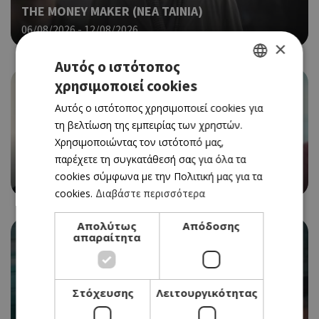
THE MONEY MAKER (ΝΕΑ ΤΑΙΝΙΑ)
06/08/2026 - 12/08/2026
×
Αυτός ο ιστότοπος
χρησιμοποιεί cookies
GREEK
Αυτός ο ιστότοπος χρησιμοποιεί cookies για
ENGLISH
τη βελτίωση της εμπειρίας των χρηστών.
Χρησιμοποιώντας τον ιστότοπό μας,
CINEMA
THE ODYSSEY
παρέχετε τη συγκατάθεσή σας για όλα τα
cookies σύμφωνα με την Πολιτική μας για τα
06/08/2026 - 12/08/2026
cookies.
Διαβάστε περισσότερα
Απολύτως
Απόδοσης
απαραίτητα
Στόχευσης
Λειτουργικότητας
CINEMA
SPIDER-MAN: BRAND NEW DAY