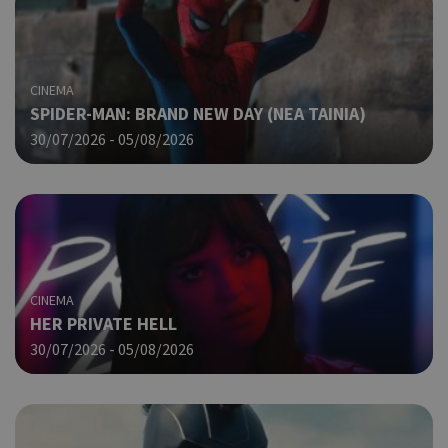
ενέ
είν
ban
pus
dow
CINEMA
Χρη
ShowNewVisitorPopup
cyprus.wiz-
10 χρόνια
SPIDER-MAN: BRAND NEW DAY (ΝΕΑ ΤΑΙΝΙΑ)
guide.com
για
30/07/2026 - 05/08/2026
Cap
να 
μόν
την
χρή
δια
ενέ
είν
ban
CINEMA
pus
HER PRIVATE HELL
dow
30/07/2026 - 05/08/2026
Χρη
LangCookie
cyprusen.wiz-
1 εβδομάδα 3
guide.com
μέρες
για
προ
επι
γλώ
επι