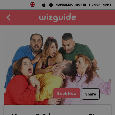
ΦΑΡΜΑΚΕΙΑ
SIGN IN
SIGN UP
HOME
EAT
DRINK
50 BEST
AGENDA
COLLECTIONS
STORIES
Book Now
Share
NEWS