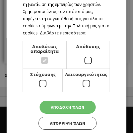
1
2
3
4
τη βελτίωση της εμπειρίας των χρηστών.
Χρησιμοποιώντας τον ιστότοπό μας,
5
6
7
8
9
10
11
παρέχετε τη συγκατάθεσή σας για όλα τα
cookies σύμφωνα με την Πολιτική μας για τα
12
13
14
15
16
17
18
cookies.
Διαβάστε περισσότερα
19
20
21
22
23
24
25
Απολύτως
Απόδοσης
απαραίτητα
26
27
28
29
30
31
Στόχευσης
Λειτουργικότητας
Δεν βρέθηκαν αποτελέσματα
50 Best Restaurants List
FOR BUSINESS OWNERS
ΑΠΟΔΟΧΉ ΌΛΩΝ
ΑΠΌΡΡΙΨΗ ΌΛΩΝ