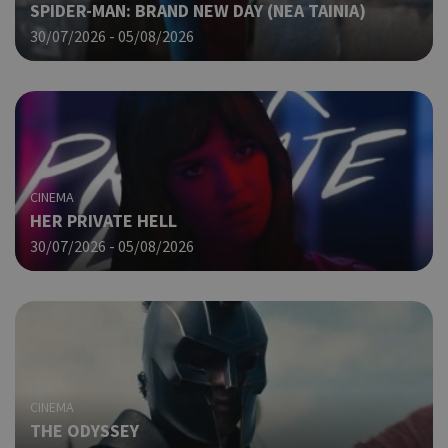
SPIDER-MAN: BRAND NEW DAY (ΝΕΑ ΤΑΙΝΙΑ)
Χρη
takeOverCookie
cyprus.wiz-
1 μέρα
30/07/2026 - 05/08/2026
guide.com
για
Cap
να 
μόν
την
χρή
δια
ενέ
είν
CINEMA
ban
HER PRIVATE HELL
pus
30/07/2026 - 05/08/2026
dow
Χρη
ShowNewVisitorPopup
cyprus.wiz-
10 χρόνια
guide.com
για
Cap
να 
μόν
την
χρή
δια
CINEMA
ενέ
THE ODYSSEY
είν