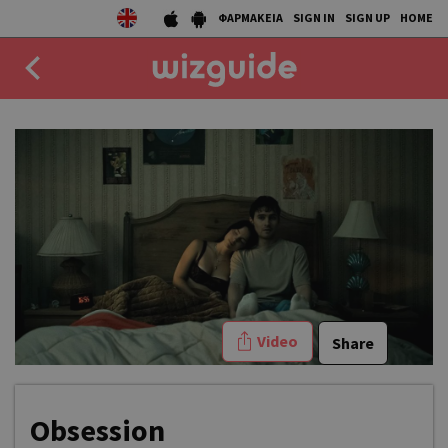
ΦΑΡΜΑΚΕΙΑ
SIGN IN
SIGN UP
HOME
EAT
DRINK
50 BEST
AGENDA
COLLECTIONS
Video
Share
STORIES
NEWS
Obsession