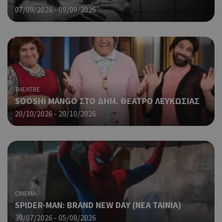
ιστ
07/09/2026 - 09/09/2026
ένα
παρ
η δ
κατ
σύν
ένα
μετ
Χρη
G_ENABLED_IDPS
συνεδρία
Google LLC
THEATRE
για
.cyprus.wiz-
guide.com
Goo
SOOSHI MANGO ΣΤΟ ΔΗΜ. ΘΕΑΤΡΟ ΛΕΥΚΩΣΙΑΣ
20/10/2026 - 20/10/2026
Χρη
takeOverCookie
cyprus.wiz-
1 μέρα
guide.com
για
Cap
να 
μόν
την
χρή
δια
ενέ
CINEMA
είν
SPIDER-MAN: BRAND NEW DAY (ΝΕΑ ΤΑΙΝΙΑ)
ban
pus
30/07/2026 - 05/08/2026