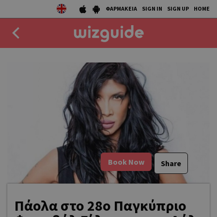
ΦΑΡΜΑΚΕΙΑ
SIGN IN
SIGN UP
HOME
EAT
DRINK
50 BEST
AGENDA
COLLECTIONS
Book Now
Share
STORIES
NEWS
Πάολα στο 28o Παγκύπριο