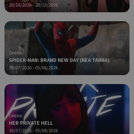
ένα
20/10/2026 - 20/10/2026
μετ
Χρη
G_ENABLED_IDPS
συνεδρία
Google LLC
για
.cyprus.wiz-
guide.com
Goo
Χρη
takeOverCookie
cyprus.wiz-
1 μέρα
guide.com
για
Cap
CINEMA
να 
SPIDER-MAN: BRAND NEW DAY (ΝΕΑ ΤΑΙΝΙΑ)
μόν
την
30/07/2026 - 05/08/2026
χρή
δια
ενέ
είν
ban
pus
dow
Χρη
ShowNewVisitorPopup
cyprus.wiz-
10 χρόνια
CINEMA
guide.com
για
HER PRIVATE HELL
Cap
να 
30/07/2026 - 05/08/2026