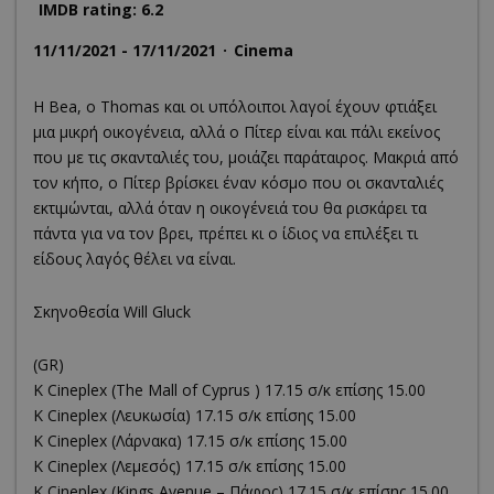
IMDB rating: 6.2
11/11/2021 - 17/11/2021
Cinema
Η Bea, ο Thomas και οι υπόλοιποι λαγοί έχουν φτιάξει
μια μικρή οικογένεια, αλλά ο Πίτερ είναι και πάλι εκείνος
που με τις σκανταλιές του, μοιάζει παράταιρος. Μακριά από
τον κήπο, ο Πίτερ βρίσκει έναν κόσμο που οι σκανταλιές
εκτιμώνται, αλλά όταν η οικογένειά του θα ρισκάρει τα
πάντα για να τον βρει, πρέπει κι ο ίδιος να επιλέξει τι
είδους λαγός θέλει να είναι.
Σκηνοθεσία Will Gluck
(GR)
K Cineplex (The Mall of Cyprus ) 17.15 σ/κ επίσης 15.00
K Cineplex (Λευκωσία) 17.15 σ/κ επίσης 15.00
K Cineplex (Λάρνακα) 17.15 σ/κ επίσης 15.00
K Cineplex (Λεμεσός) 17.15 σ/κ επίσης 15.00
K Cineplex (Kings Avenue – Πάφος) 17.15 σ/κ επίσης 15.00