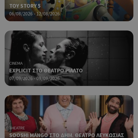
Πρό
TOY STORY 5
ανα
γεν
06/08/2026 - 12/08/2026
πο
χρη
για
μετ
περ
λει
χρή
είν
Google Privacy Policy
τυχ
CINEMA
πο
EXPLICIT ΣΤΟ ΘΕΑΤΡΟ ΡΙΑΛΤΟ
δημ
07/09/2026 - 09/09/2026
τρό
οπο
είν
συγ
για
ιστ
ένα
παρ
η δ
THEATRE
κατ
SOOSHI MANGO ΣΤΟ ΔΗΜ. ΘΕΑΤΡΟ ΛΕΥΚΩΣΙΑΣ
σύν