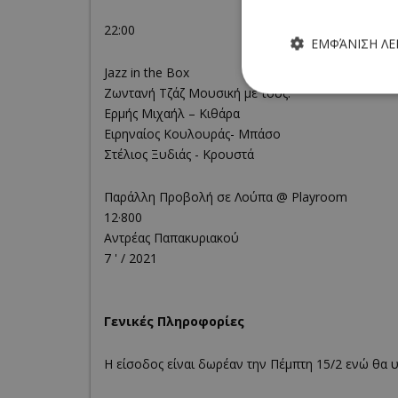
22:00
ΕΜΦΆΝΙΣΗ Λ
Jazz in the Box
Ζωντανή Τζάζ Μουσική με τους:
Ερμής Μιχαήλ – Κιθάρα
Ειρηναίος Κουλουράς- Μπάσο
Στέλιος Ξυδιάς - Κρουστά
Τα απολύτως απαραίτητα
ιστότοπος δεν μπορεί ν
Παράλλη Προβολή σε Λούπα @ Playroom
Ονοματεπώνυμο
12·800
Αντρέας Παπακυριακού
G_ENABLED_IDPS
7 ' / 2021
PHPSESSID
Γενικές Πληροφορίες
Η είσοδος είναι δωρέαν την Πέμπτη 15/2 ενώ θα υ