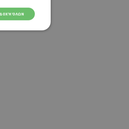
ΔΟΧΉ ΌΛΩΝ
ση λογαριασμού. Ο
ο Google
φαρμογές που
ειται για ένα
που
η μεταβλητών
νήθως είναι
γείται, ο