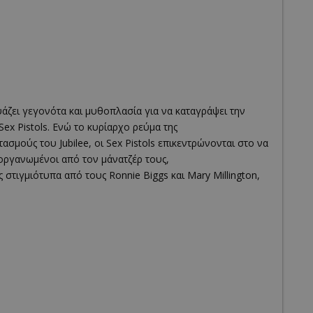
υάζει γεγονότα και μυθοπλασία για να καταγράψει την
ex Pistols. Ενώ το κυρίαρχο ρεύμα της
ασμούς του Jubilee, οι Sex Pistols επικεντρώνονται στο να
οργανωμένοι από τον μάνατζέρ τους,
 στιγμιότυπα από τους Ronnie Biggs και Mary Millington,