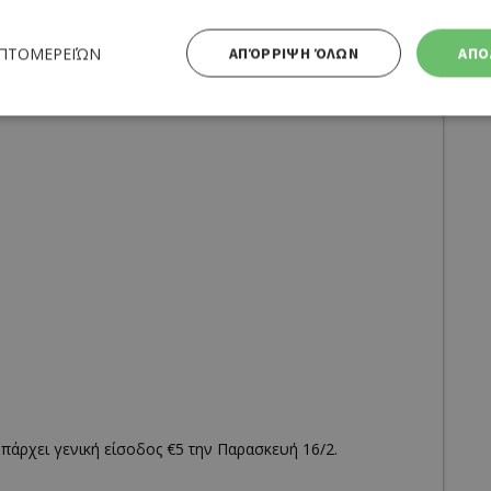
ΕΠΤΟΜΕΡΕΙΏΝ
ΑΠΌΡΡΙΨΗ ΌΛΩΝ
ΑΠΟ
Απολύτως απαραίτητα
Απόδοσης
Στόχευσης
Λειτουργικότητας
 cookies επιτρέπουν βασικές λειτουργίες του ιστότοπου, όπως τη σύνδεση χρήστη και τη διαχείρι
α χρησιμοποιηθεί σωστά χωρίς τα απολύτως απαραίτητα cookies.
Προμηθευτής
Λήξη
Περιγραφή
Πεδίο
/
Χρησιμοποιήθηκε για σύνδεση στ
συνεδρία
Google LLC
.cyprusen.wiz-
guide.com
Cookie που δημιουργείται από ε
συνεδρία
PHP.net
βασίζονται στη γλώσσα PHP. Πρόκ
cyprus.wiz-
guide.com
αναγνωριστικό γενικού σκοπού 
χρησιμοποιείται για τη διατήρησ
πάρχει γενική είσοδος €5 την Παρασκευή 16/2.
περιόδου λειτουργίας χρήστη. Συ
ένας τυχαίος αριθμός που δημιουρ