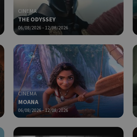
αναγνωριστικό γενικού σκοπού 
χρησιμοποιείται για τη διατήρησ
CINEMA
περιόδου λειτουργίας χρήστη. Συ
ένας τυχαίος αριθμός που δημιουρ
THE ODYSSEY
τρόπος με τον οποίο μπορεί να εί
06/08/2026 - 12/08/2026
συγκεκριμένος για τον ιστότοπο,
παράδειγμα είναι η διατήρηση της
σύνδεσης για έναν χρήστη μεταξύ
Χρησιμοποιείται για σκοπούς Cap
cyprusen.wiz-
1 μέρα
guide.com
εμφανίζει μόνο μια φορά την ημέ
διάφορες διαφημιστικές ενέργειες
take over banner και τα push up κ
banners.
Αυτό το cookie χρησιμοποιείται γ
29 λεπτά 53
Cloudflare Inc.
δευτερόλεπτα
μεταξύ ανθρώπων και ρομπότ. Αυτ
.onesignal.com
επωφελές για τον ιστότοπο, προ
CINEMA
κάνει έγκυρες αναφορές σχετικά 
MOANA
ιστότοπού τους.
06/08/2026 - 12/08/2026
Χρησιμοποιείται για σκοπούς Cap
kie
.athenarecipes.com
1 μέρα
εμφανίζει μόνο μια φορά την ημέ
διάφορες διαφημιστικές ενέργειες
take over banner και τα push up κ
banners.