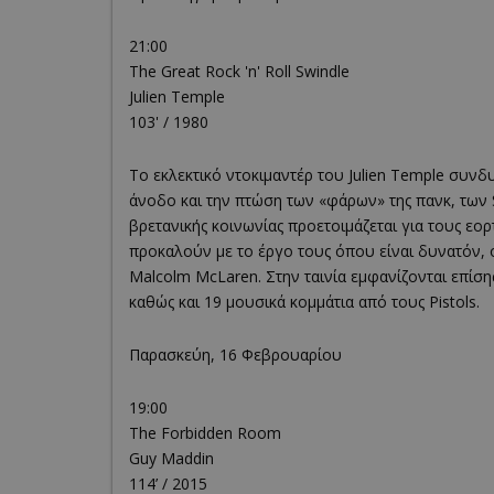
21:00
The Great Rock 'n' Roll Swindle
Julien Temple
103' / 1980
Το εκλεκτικό ντοκιμαντέρ του Julien Temple συνδ
άνοδο και την πτώση των «φάρων» της πανκ, των S
βρετανικής κοινωνίας προετοιμάζεται για τους εορτ
προκαλούν με το έργο τους όπου είναι δυνατόν, 
Malcolm McLaren. Στην ταινία εμφανίζονται επίσης
καθώς και 19 μουσικά κομμάτια από τους Pistols.
Παρασκεύη, 16 Φεβρουαρίου
19:00
The Forbidden Room
Guy Maddin
114’ / 2015