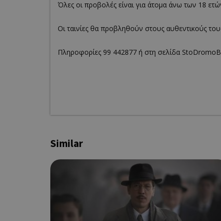
Όλες οι προβολές είναι για άτομα άνω των 18 ετώ
Οι ταινίες θα προβληθούν στους αυθεντικούς του
G_ENABLED_IDPS
Πληροφορίες 99 442877 ή στη σελίδα StoDromoBa
takeOverCookie
ShowNewVisitorP
Similar
LangCookie
PHPSESSID