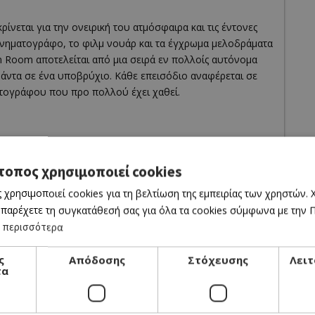
νεται για την ονειρική του ατμόσφαιρα και τις έντονες
ινηματογράφο, το φιλμ νουάρ και τα έγχρωμα μελοδράματα
dden Room αποτελείται από μια σειρά εν πολλοίς αυτόνομα
άντα σε ένα υποβρύχιο. Κάθε επεισόδιο αναφέρεται σε
ματογράφου που προ πολλού έχει χαθεί.
τοπος χρησιμοποιεί cookies
 χρησιμοποιεί cookies για τη βελτίωση της εμπειρίας των χρηστών.
μήτρη, ιδιοκτήτη καφετέριας, δεν αργεί να ξεσπάσει, και
 παρέχετε τη συγκατάθεσή σας για όλα τα cookies σύμφωνα με την Πο
διαμέρισμα στον Κορυδαλλό μετατρέπεται σε πεδίο μάχης, η
 περισσότερα
 στο «Σπιρτόκουτο» με την υψηλή θερμοκρασία της
υλούδια, το υπόλοιπο συγγενολόι, όλοι εναντίον όλων,
ς
Απόδοσης
Στόχευσης
Λειτ
τα
χεται η νύχτα, η «αγία ελληνική οικογένεια» καταρρέει. Ο
ε ακόμα μεγαλύτερες δόσεις και η πτώση του Δημήτρη