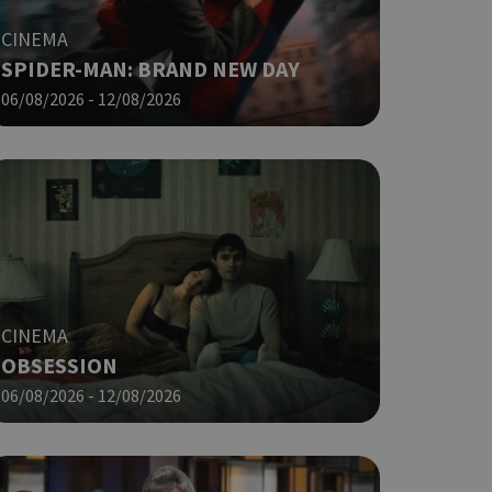
που
η μεταβλητών
CINEMA
νήθως είναι
γείται, ο
SPIDER-MAN: BRAND NEW DAY
ναι
06/08/2026 - 12/08/2026
 αλλά ένα καλό
 κατάστασης
 σελίδων.
ping δηλαδή να
ρα στον χρήστη
 όπως είναι το
αι push down
ια τη διάκριση
ό είναι
κειμένου να
CINEMA
με τη χρήση του
OBSESSION
06/08/2026 - 12/08/2026
ping δηλαδή να
ρα στον χρήστη
 όπως είναι το
αι push down