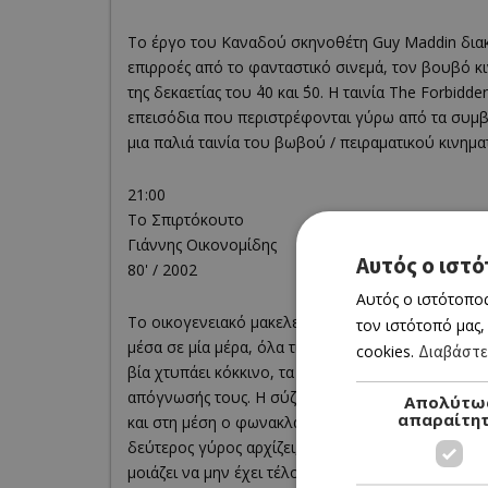
Το έργο του Καναδού σκηνοθέτη Guy Maddin διακρί
επιρροές από το φανταστικό σινεμά, τον βουβό κ
της δεκαετίας του ΄40 και ΄50. Η ταινία The Forbi
επεισόδια που περιστρέφονται γύρω από τα συμβ
μια παλιά ταινία του βωβού / πειραματικού κινη
21:00
Το Σπιρτόκουτο
Γιάννης Οικονομίδης
Αυτός ο ιστό
80' / 2002
Αυτός ο ιστότοπος
Το οικογενειακό μακελειό με πρωταγωνιστή τον Δη
τον ιστότοπό μας,
μέσα σε μία μέρα, όλα τινάζονται στον αέρα. Το 
cookies.
Διαβάστε
βία χτυπάει κόκκινο, τα πρόσωπα μπαινοβγαίνουν
απόγνωσής τους. Η σύζυγος, Μαρία, τα παιδιά-λο
Απολύτω
απαραίτη
και στη μέση ο φωνακλάς πάτερ φαμίλιας. Καθώς έρ
δεύτερος γύρος αρχίζει, η κτηνωδία σερβίρεται σ
μοιάζει να μην έχει τέλος.