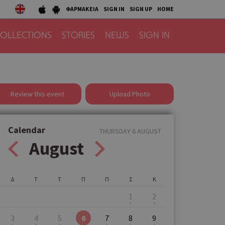
ΦΑΡΜΑΚΕΙΑ
SIGN IN
SIGN UP
HOME
OLLECTIONS
STORIES
NEWS
SIGN IN
Review this event
Upload Photo
Calendar
THURSDAY 6 AUGUST
August
Δ
Τ
Τ
Π
Π
Σ
Κ
1
2
3
4
5
6
7
8
9