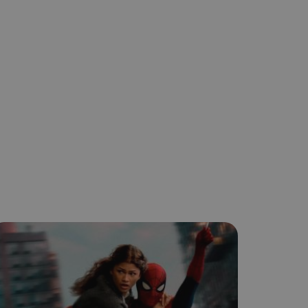
ναι
 αλλά ένα καλό
 κατάστασης
 σελίδων.
ο Google
ping δηλαδή να
ρα στον χρήστη
 όπως είναι το
αι push down
ping δηλαδή να
ρα στον χρήστη
 όπως είναι το
αι push down
σει την
η.
φαρμογές που
ειται για ένα