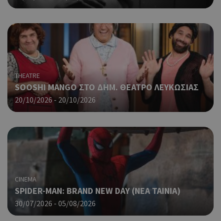
περ
λει
χρή
είν
Google Privacy Policy
τυχ
πο
δημ
τρό
οπο
THEATRE
είν
SOOSHI MANGO ΣΤΟ ΔΗΜ. ΘΕΑΤΡΟ ΛΕΥΚΩΣΙΑΣ
συγ
για
20/10/2026 - 20/10/2026
ιστ
ένα
παρ
η δ
κατ
σύν
ένα
μετ
CINEMA
Χρη
G_ENABLED_IDPS
συνεδρία
Google LLC
SPIDER-MAN: BRAND NEW DAY (ΝΕΑ ΤΑΙΝΙΑ)
για
.cyprus.wiz-
guide.com
Goo
30/07/2026 - 05/08/2026
Χρη
takeOverCookie
cyprus.wiz-
1 μέρα