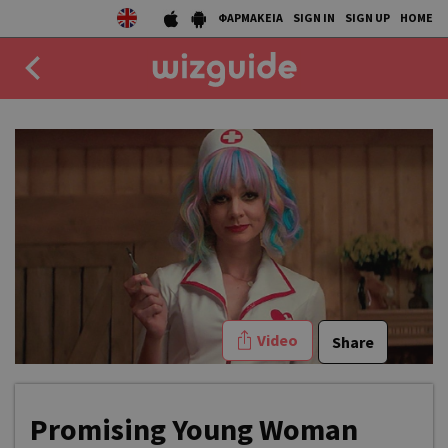
ΦΑΡΜΑΚΕΙΑ
SIGN IN
SIGN UP
HOME
EAT
DRINK
50 BEST
AGENDA
COLLECTIONS
Video
Share
STORIES
NEWS
Promising Young Woman