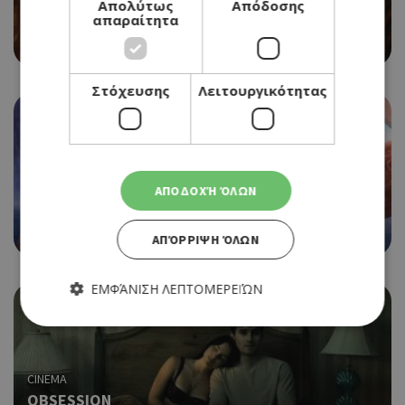
Απολύτως
Απόδοσης
EVIL DEAD BURN
απαραίτητα
06/08/2026 - 12/08/2026
Στόχευσης
Λειτουργικότητας
CINEMA
ΑΠΟΔΟΧΉ ΌΛΩΝ
MOANA
06/08/2026 - 12/08/2026
ΑΠΌΡΡΙΨΗ ΌΛΩΝ
ΕΜΦΆΝΙΣΗ ΛΕΠΤΟΜΕΡΕΙΏΝ
Απολύτως απαραίτητα
Απόδοσης
CINEMA
Στόχευσης
Λειτουργικότητας
OBSESSION