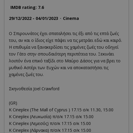
IMDB rating: 7.6
29/12/2022 - 04/01/2023
Cinema
Ο Σπιρουνάτος έχει σπαταλήσει τις έξι από τις επτά ζωές
του, αν και ο ίδιος είχε πάψει να τις μετράει εδώ και καιρό.
Η επιθυμία να ξανακερδίσει τις χαμένες ζωές του οδηγεί
τον Γάτο στην σπουδαιότερη περιπέτεια του. Ξεκινάει
λοιπόν ένα επικό ταξίδι στο Μαύρο Δάσος για να βρει το
μυθικό Αστέρι των Ευχών και να αποκαταστήσει τις
χαμένες ζωές του.
Σκηνοθεσία Joel Crawford
(GR)
K Cineplex (The Mall of Cyprus ) 17.15 σ/κ 11.30, 15.00
K Cineplex (Λευκωσία) π/σ/κ 17.15 σ/κ 15.00
K Cineplex (Λεμεσός) π/σ/κ 17.15 σ/κ 15.00
K Cineplex (Λάρνακα) π/σ/κ 17.15 σ/κ 15.00