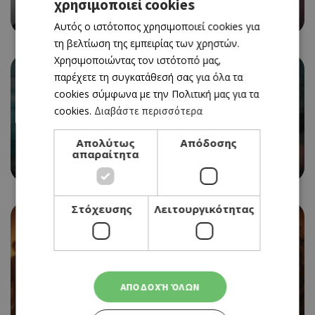
χρησιμοποιεί cookies
GREEK
06/08/2026 - 12/08/2026
Αυτός ο ιστότοπος χρησιμοποιεί cookies για
ENGLISH
τη βελτίωση της εμπειρίας των χρηστών.
Χρησιμοποιώντας τον ιστότοπό μας,
παρέχετε τη συγκατάθεσή σας για όλα τα
cookies σύμφωνα με την Πολιτική μας για τα
cookies.
Διαβάστε περισσότερα
CINEMA
Απολύτως
Απόδοσης
SPIDER-MAN: BRAND NEW DAY
απαραίτητα
06/08/2026 - 12/08/2026
Στόχευσης
Λειτουργικότητας
CINEMA
ΑΠΟΔΟΧΉ ΌΛΩΝ
EVIL DEAD BURN
06/08/2026 - 12/08/2026