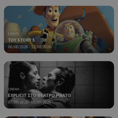
cyprus.wiz-
guide.com
από
που
στη
Πρό
ανα
γεν
πο
EVENTS
χρη
TOY STORY 5
για
06/08/2026 - 12/08/2026
μετ
περ
λει
χρή
είν
Google Privacy Policy
τυχ
πο
δημ
τρό
CINEMA
οπο
είν
EXPLICIT ΣΤΟ ΘΕΑΤΡΟ ΡΙΑΛΤΟ
συγ
07/09/2026 - 09/09/2026
για
ιστ
ένα