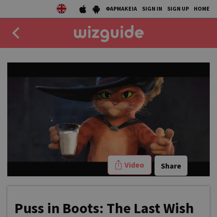
ΦΑΡΜΑΚΕΙΑ
SIGN IN
SIGN UP
HOME
EAT
DRINK
50 BEST
AGENDA
COLLECTIONS
Video
Share
STORIES
NEWS
Puss in Boots: The Last Wish