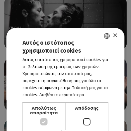
CINEMA
×
EXPLICIT ΣΤΟ ΘΕΑΤΡΟ ΡΙΑΛΤΟ
Αυτός ο ιστότοπος
07/09/2026 - 09/09/2026
χρησιμοποιεί cookies
GREEK
Αυτός ο ιστότοπος χρησιμοποιεί cookies για
ENGLISH
τη βελτίωση της εμπειρίας των χρηστών.
Χρησιμοποιώντας τον ιστότοπό μας,
παρέχετε τη συγκατάθεσή σας για όλα τα
cookies σύμφωνα με την Πολιτική μας για τα
THEATRE
cookies.
Διαβάστε περισσότερα
SOOSHI MANGO ΣΤΟ ΔΗΜ. ΘΕΑΤΡΟ ΛΕΥΚΩΣΙΑΣ
20/10/2026 - 20/10/2026
Απολύτως
Απόδοσης
απαραίτητα