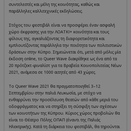
συντελεστές και μέλη της κοινότητας, καθώς και
παράλληλες καλλιτεχνικές εκδηλώσεις.
Στόχος του φεστιβάλ είναι να προσφέρει έναν ασφαλή
χώρο έκφρασης για την ΛΟΑΤΚΙ+ κοινότητα και τους
φίλους της, αγκαλιάζοντας τη διαφορετικότητα και
εμπλουτίζοντας παράλληλα την ποιότητα των πολιτιστικών
δράσεων στην Κύπρο. Σημειώνεται ότι, μετά από μόλις μία
έκδοση online, το Queer Wave διακρίθηκε ως ένα από τα
20 πρότζεκτ-φιναλίστ για τα Βραβεία Κοινοπολιτείας Νέων
2021, ανάμεσα σε 1000 αιτητές από 43 χώρες.
Το Queer Wave 2021 θα πραγματοποιηθεί 3–12
Σεπτεμβρίου στην παλιά Λευκωσία, με στόχο να
ενθαρρύνει την προσέλευση θεατών από κάθε μεριά του
οδοφράγματος και να στηρίξει τη σύσφιξη των σχέσεων
των κοινοτήτων της Κύπρου. Κύριος χώρος προβολών θα
είναι το Θέατρο Πόλης ΟΠΑΠ (έναντι της Παλιάς
Ηλεκτρικής). Κατά τη διάρκεια του φεστιβάλ, θα τηρούνται