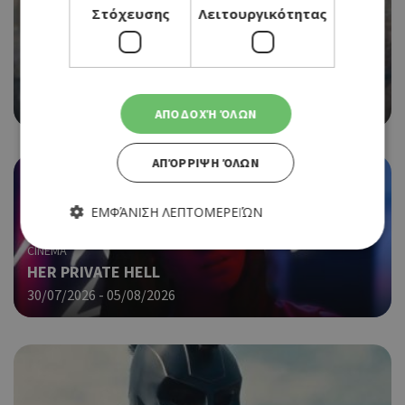
Στόχευσης
Λειτουργικότητας
CINEMA
SPIDER-MAN: BRAND NEW DAY (ΝΕΑ ΤΑΙΝΙΑ)
30/07/2026 - 05/08/2026
ΑΠΟΔΟΧΉ ΌΛΩΝ
ΑΠΌΡΡΙΨΗ ΌΛΩΝ
ΕΜΦΆΝΙΣΗ ΛΕΠΤΟΜΕΡΕΙΏΝ
CINEMA
HER PRIVATE HELL
Απολύτως απαραίτητα
Απόδοσης
30/07/2026 - 05/08/2026
Στόχευσης
Λειτουργικότητας
Τα απολύτως απαραίτητα cookies επιτρέπουν βασικές
λειτουργίες του ιστότοπου, όπως τη σύνδεση χρήστη και τη
διαχείριση λογαριασμού. Ο ιστότοπος δεν μπορεί να
χρησιμοποιηθεί σωστά χωρίς τα απολύτως απαραίτητα
cookies.