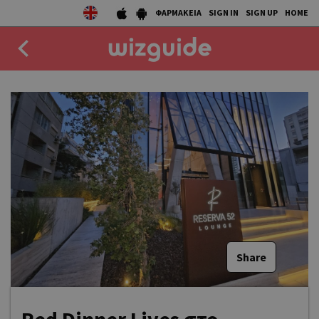
ΦΑΡΜΑΚΕΙΑ
SIGN IN
SIGN UP
HOME
EAT
DRINK
50 BEST
AGENDA
COLLECTIONS
STORIES
Share
NEWS