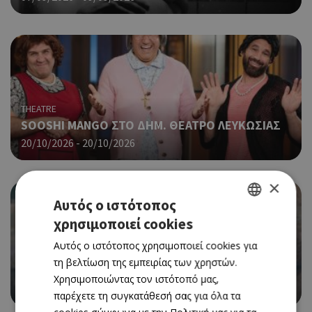
THEATRE
SOOSHI MANGO ΣΤΟ ΔΗΜ. ΘΕΑΤΡΟ ΛΕΥΚΩΣΙΑΣ
20/10/2026 - 20/10/2026
×
Αυτός ο ιστότοπος
χρησιμοποιεί cookies
GREEK
Αυτός ο ιστότοπος χρησιμοποιεί cookies για
ENGLISH
CINEMA
τη βελτίωση της εμπειρίας των χρηστών.
SPIDER-MAN: BRAND NEW DAY (ΝΕΑ ΤΑΙΝΙΑ)
Χρησιμοποιώντας τον ιστότοπό μας,
30/07/2026 - 05/08/2026
παρέχετε τη συγκατάθεσή σας για όλα τα