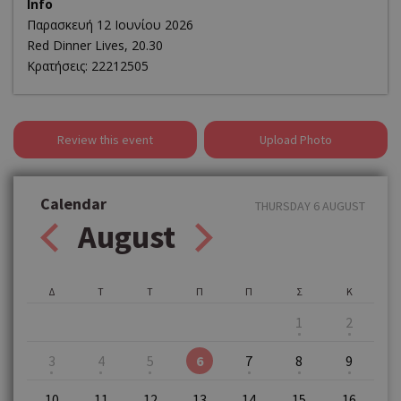
Info
Παρασκευή 12 Ιουνίου 2026
Red Dinner Lives, 20.30
Κρατήσεις: 22212505
Review this event
Upload Photo
Calendar
THURSDAY 6 AUGUST
August
Δ
Τ
Τ
Π
Π
Σ
Κ
1
2
3
4
5
6
7
8
9
10
11
12
13
14
15
16