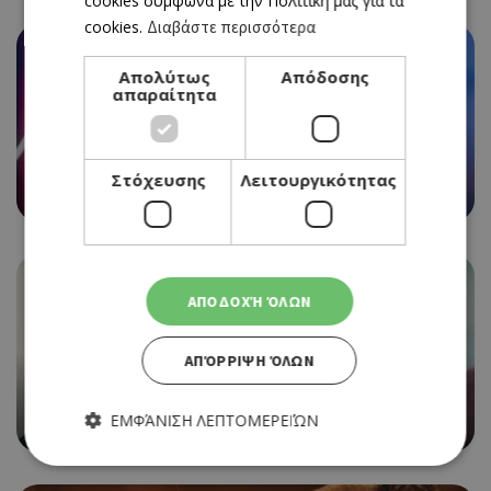
cookies σύμφωνα με την Πολιτική μας για τα
cookies.
Διαβάστε περισσότερα
Απολύτως
Απόδοσης
απαραίτητα
CINEMA
HER PRIVATE HELL
Στόχευσης
Λειτουργικότητας
30/07/2026 - 05/08/2026
ΑΠΟΔΟΧΉ ΌΛΩΝ
ΑΠΌΡΡΙΨΗ ΌΛΩΝ
CINEMA
THE ODYSSEY
ΕΜΦΆΝΙΣΗ ΛΕΠΤΟΜΕΡΕΙΏΝ
30/07/2026 - 05/08/2026