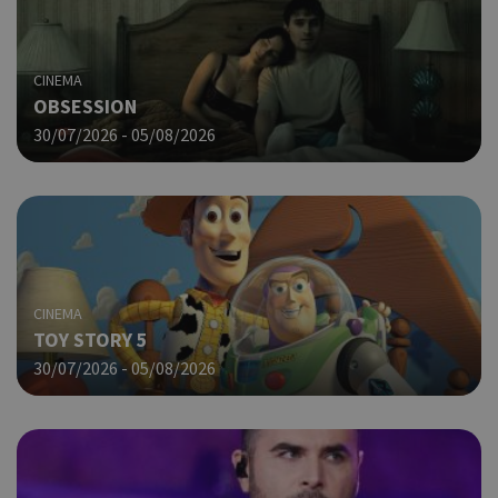
χρη
για
μετ
περ
CINEMA
λει
OBSESSION
χρή
είν
30/07/2026 - 05/08/2026
Google Privacy Policy
τυχ
πο
δημ
τρό
οπο
είν
συγ
για
ιστ
CINEMA
ένα
TOY STORY 5
παρ
30/07/2026 - 05/08/2026
η δ
κατ
σύν
ένα
μετ
Χρη
G_ENABLED_IDPS
συνεδρία
Google LLC