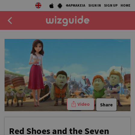
ΦΑΡΜΑΚΕΙΑ
SIGN IN
SIGN UP
HOME
EAT
DRINK
50 BEST
AGENDA
COLLECTIONS
Video
Share
STORIES
NEWS
Red Shoes and the Seven