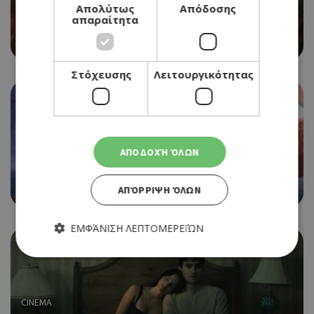
Απολύτως
Απόδοσης
CINEMA
απαραίτητα
EVIL DEAD BURN
06/08/2026 - 12/08/2026
Στόχευσης
Λειτουργικότητας
ΑΠΟΔΟΧΉ ΌΛΩΝ
CINEMA
MOANA
06/08/2026 - 12/08/2026
ΑΠΌΡΡΙΨΗ ΌΛΩΝ
ΕΜΦΆΝΙΣΗ ΛΕΠΤΟΜΕΡΕΙΏΝ
Απολύτως απαραίτητα
Απόδοσης
CINEMA
Στόχευσης
Λειτουργικότητας